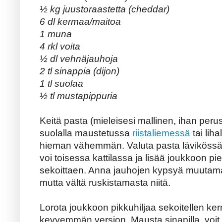
½ kg juustoraastetta (cheddar)
6 dl kermaa/maitoa
1 muna
4 rkl voita
½ dl vehnäjauhoja
2 tl sinappia (dijon)
1 tl suolaa
½ tl mustapippuria
Keitä pasta (mieleisesi mallinen, ihan per
suolalla maustetussa
riistaliemessä
tai lih
hieman vähemmän. Valuta pasta lävikössä,
voi toisessa kattilassa ja lisää joukkoon pi
sekoittaen. Anna jauhojen kypsyä muutama
mutta vältä ruskistamasta niitä.
Lorota joukkoon pikkuhiljaa sekoitellen ker
kevyemmän version. Mausta sinapilla, voit la