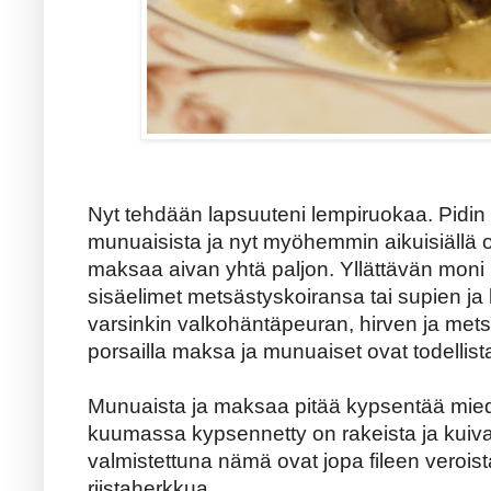
Nyt tehdään lapsuuteni lempiruokaa. Pidin e
munuaisista ja nyt myöhemmin aikuisiällä
maksaa aivan yhtä paljon. Yllättävän moni 
sisäelimet metsästyskoiransa tai supien ja k
varsinkin valkohäntäpeuran, hirven ja metsäk
porsailla maksa ja munuaiset ovat todellist
Munuaista ja maksaa pitää kypsentää miedo
kuumassa kypsennetty on rakeista ja kuiv
valmistettuna nämä ovat jopa fileen veroi
riistaherkkua.