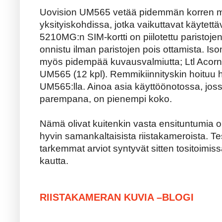
Uovision UM565 vetää pidemmän korren 
yksityiskohdissa, jotka vaikuttavat käytett
5210MG:n SIM-kortti on piilotettu paristojen
onnistu ilman paristojen pois ottamista. Is
myös pidempää kuvausvalmiutta; Ltl Acorn
UM565 (12 kpl). Remmikiinnityskin hoituu
UM565:lla. Ainoa asia käyttöönotossa, jos
parempana, on pienempi koko.
Nämä olivat kuitenkin vasta ensituntumia o
hyvin samankaltaisista riistakameroista. Tes
tarkemmat arviot syntyvät sitten tositoi
kautta.
RIISTAKAMERAN KUVIA –BLOGI