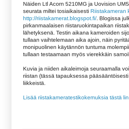
Näiden Ltl Acorn 5210MG ja Uovision UM565
seurata miltei tosiaikaisesti
Riistakameran 
http://riistakamerat.blogspot.fi/
. Blogissa ju
pirkanmaalaisen riistaruokintapaikan riis
lähetyksenä. Testin aikana kameroiden sijoit
tullaan vaihtelemaan aika ajoin, näin pyr
monipuolinen käytännön tuntuma molempiin
tullaan testaamaan myös vierekkäin samoill
Kuvia ja niiden aikaleimoja seuraamalla voi
riistan (tässä tapauksessa pääsääntöisest
liikkeistä.
Lisää riistakameratestikokemuksia tästä lin