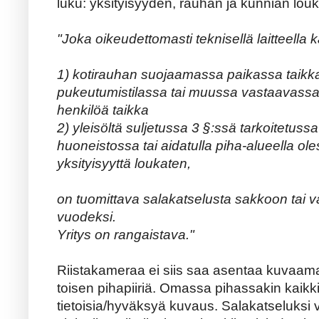
luku: yksityisyyden, rauhan ja kunnian lou
"Joka oikeudettomasti teknisellä laitteella 
1) kotirauhan suojaamassa paikassa taikk
pukeutumistilassa tai muussa vastaavassa
henkilöä taikka
2) yleisöltä suljetussa 3 §:ssä tarkoitetus
huoneistossa tai aidatulla piha-alueella o
yksityisyyttä loukaten,
on tuomittava salakatselusta sakkoon tai 
vuodeksi.
Yritys on rangaistava."
Riistakameraa ei siis saa asentaa kuvaa
toisen pihapiiriä. Omassa pihassakin kaikk
tietoisia/hyväksyä kuvaus. Salakatseluksi v