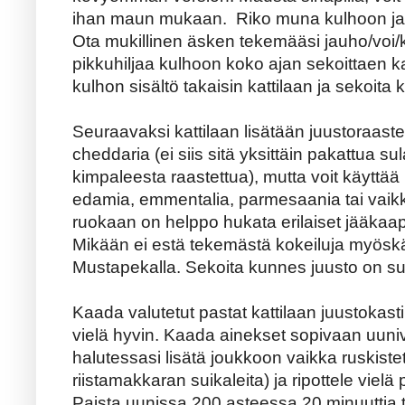
ihan maun mukaan. Riko muna kulhoon ja s
Ota mukillinen äsken tekemääsi jauho/voi/k
pikkuhiljaa kulhoon koko ajan sekoittae
kulhon sisältö takaisin kattilaan ja sekoita 
Seuraavaksi kattilaan lisätään juustoraaste
cheddaria (ei siis sitä yksittäin pakattua s
kimpaleesta raastettua), mutta voit käyttä
edamia, emmentalia, parmesaania tai vaik
ruokaan on helppo hukata erilaiset jääkaap
Mikään ei estä tekemästä kokeiluja myöskä
Mustapekalla. Sekoita kunnes juusto on sul
Kaada valutetut pastat kattilaan juustokas
vielä hyvin. Kaada ainekset sopivaan uuni
halutessasi lisätä joukkoon vaikka ruskistett
riistamakkaran suikaleita) ja ripottele vielä p
Paista uunissa 200 asteessa 20 minuuttia ta