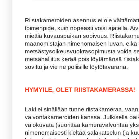
Riistakameroiden asennus ei ole välttämätt
toimenpide, kuin nopeasti voisi ajatella. A
miettiä kuvauspaikan sopivuus. Riistakame
maanomistajan nimenomaisen luvan, eikä t
metsästysoikeusvuokrasopimusta voida sell
metsähallitus kerää pois löytämänsä riistak
sovittu ja vie ne poliisille löytötavarana.
HYMYILE, OLET RIISTAKAMERASSA!
Laki ei sinällään tunne riistakameraa, vaan
valvontakameroiden kanssa. Julkisella pai
valokuvata (suorittaa kameravalvontaa yksi
nimenomaisesti kieltää salakatselun (ja ku