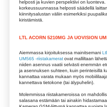
helposti ja kuvien perspektiivi on luontev
korkeussuunnassa helposti säädellä laitta
kiinnitysalustan väliin esimerkiksi puupali
kiristämistä.
LTL ACORN 5210MG JA UOVISION UM
Aiemmassa kirjoituksessa mainitsemani
Lt
UM565 -riistakamerat
ovat malliltaan lähet
niiden asennus vaatii selvästi enemmän et
ja asennuksen suhteen, kuin perinteisillä 
kannattaa varata mukaan myös mobiililaajak
kannettava tietokone (tai älypuhelin).
Molemmissa riistakameroissa on mahdollis
salasana estämään tai ainakin hidastamaa
Kameran GSM-liittymä kannattaa suojata lait