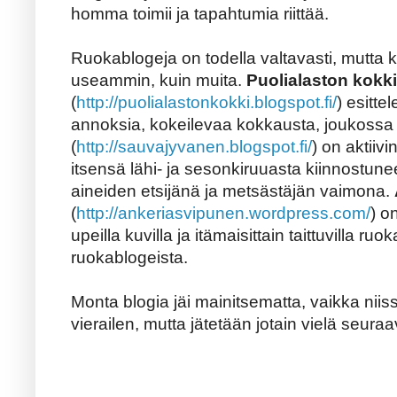
homma toimii ja tapahtumia riittää.
Ruokablogeja on todella valtavasti, mutta 
useammin, kuin muita.
Puolialaston kokki
(
http://puolialastonkokki.blogspot.fi/
) esitte
annoksia, kokeilevaa kokkausta, joukossa 
(
http://sauvajyvanen.blogspot.fi/
) on aktiiv
itsensä lähi- ja sesonkiruuasta kiinnostune
aineiden etsijänä ja metsästäjän vaimona.
(
http://ankeriasvipunen.wordpress.com/
) o
upeilla kuvilla ja itämaisittain taittuvilla r
ruokablogeista.
Monta blogia jäi mainitsematta, vaikka niissäk
vierailen, mutta jätetään jotain vielä seuraa