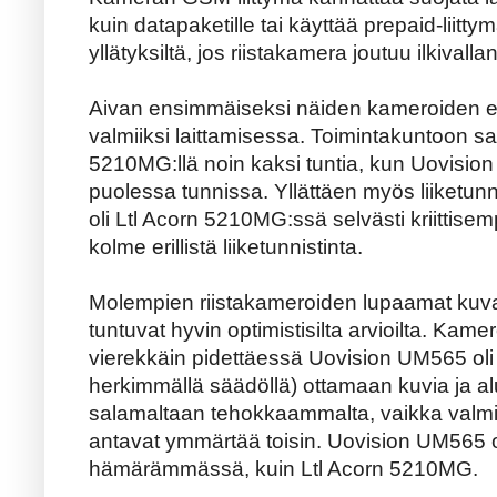
kuin datapaketille tai käyttää prepaid-liitty
yllätyksiltä, jos riistakamera joutuu ilkivall
Aivan ensimmäiseksi näiden kameroiden erot
valmiiksi laittamisessa. Toimintakuntoon sa
5210MG:llä noin kaksi tuntia, kun Uovision
puolessa tunnissa. Yllättäen myös liiketu
oli Ltl Acorn 5210MG:ssä selvästi kriittisem
kolme erillistä liiketunnistinta.
Molempien riistakameroiden lupaamat kuva
tuntuvat hyvin optimistisilta arvioilta. Kam
vierekkäin pidettäessä Uovision UM565 ol
herkimmällä säädöllä) ottamaan kuvia ja al
salamaltaan tehokkaammalta, vaikka valmis
antavat ymmärtää toisin. Uovision UM565 ott
hämärämmässä, kuin Ltl Acorn 5210MG.