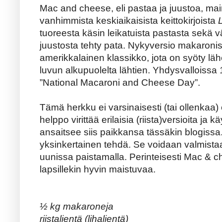
Mac and cheese, eli pastaa ja juustoa, ma
vanhimmista keskiaikaisista keittokirjoista
tuoreesta käsin leikatuista pastasta sekä vä
juustosta tehty pata. Nykyversio makaronist
amerikkalainen klassikko, jota on syöty lä
luvun alkupuolelta lähtien. Yhdysvalloissa
”National Macaroni and Cheese Day”.
Tämä herkku ei varsinaisesti (tai ollenkaa) o
helppo virittää erilaisia (riista)versioita ja 
ansaitsee siis paikkansa tässäkin blogiss
yksinkertainen tehdä. Se voidaan valmistaa j
uunissa paistamalla. Perinteisesti Mac & c
lapsillekin hyvin maistuvaa.
½ kg makaroneja
riistalientä (lihalientä)