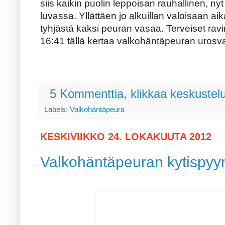
siis kaikin puolin leppoisan rauhallinen, nyt j
luvassa. Yllättäen jo alkuillan valoisaan ai
tyhjästä kaksi peuran vasaa. Terveiset ravin
16:41 tällä kertaa valkohäntäpeuran urosva
5 Kommenttia, klikkaa keskustel
Labels:
Valkohäntäpeura
KESKIVIIKKO 24. LOKAKUUTA 2012
Valkohäntäpeuran kytispyynt