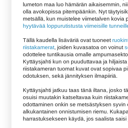
lumeton maa luo hämärän aikaisemmin, nii
olla avokopissa pitempäänkin. Nyt täytyisi
metsällä, kun muistelee viimetalven kovia 
hyytävää loppurutistusta viimeisille tunneill
Tällä kaudella lisäväriä ovat tuoneet
ruokin
riistakamerat
, joiden kuvasatoa on voinut
s
odottelee tuntikausia omalle ampumasektor
Kyttäysjahti kun on puuduttavaa ja hiljaista
riistakameran tuomat kuvat ovat sopivaa pi
odotuksen, sekä jännityksen ilmapiiriä.
Kyttäysjahti jatkuu taas tänä iltana, josko t
osuisi muutakin katseltavaa kuin riistakame
odottaminen onkin se metsästyksen syvin ol
alkukantainen onnistumisen riemu. Kukapa s
harrastuksekseen käydä, jos saalista saisi j