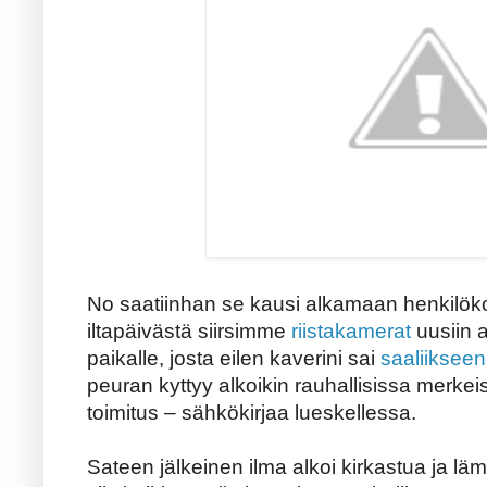
No saatiinhan se kausi alkamaan henkilökoh
iltapäivästä siirsimme
riistakamerat
uusiin 
paikalle, josta eilen kaverini sai
saaliiksee
peuran kyttyy alkoikin rauhallisissa merk
toimitus – sähkökirjaa lueskellessa.
Sateen jälkeinen ilma alkoi kirkastua ja lämp