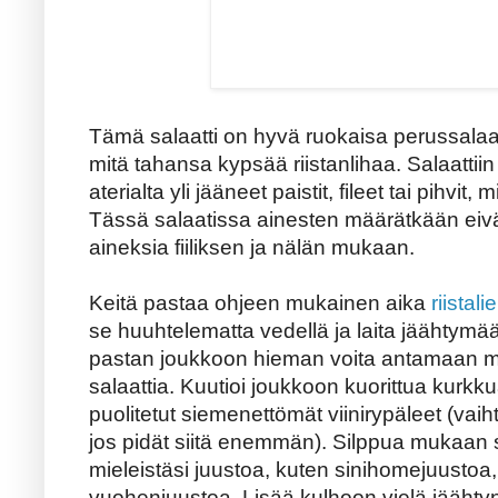
Tämä salaatti on hyvä ruokaisa perussalaatt
mitä tahansa kypsää riistanlihaa. Salaattiin 
aterialta yli jääneet paistit, fileet tai pihvi
Tässä salaatissa ainesten määrätkään eivät ol
aineksia fiiliksen ja nälän mukaan.
Keitä pastaa ohjeen mukainen aika
riistal
se huuhtelematta vedellä ja laita jäähtymä
pastan joukkoon hieman voita antamaan m
salaattia. Kuutioi joukkoon kuorittua kurkkua.
puolitetut siemenettömät viinirypäleet (vaih
jos pidät siitä enemmän). Silppua mukaan sal
mieleistäsi juustoa, kuten sinihomejuustoa
vuohenjuustoa. Lisää kulhoon vielä jäähtyn