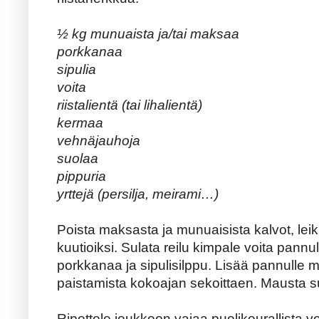
½ kg munuaista ja/tai maksaa
porkkanaa
sipulia
voita
riistalientä (tai lihalientä)
kermaa
vehnäjauhoja
suolaa
pippuria
yrttejä (persilja, meirami…)
Poista maksasta ja munuaisista kalvot, leik
kuutioiksi. Sulata reilu kimpale voita pannul
porkkanaa ja sipulisilppu. Lisää pannulle 
paistamista kokoajan sekoittaen. Mausta suola
Ripottele joukkoon vajaa puolikourallista v