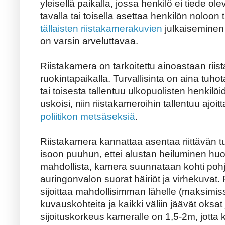
yleisellä paikalla, jossa henkilö ei tiede o
tavalla tai toisella asettaa henkilön noloon
tällaisten riistakamerakuvien
julkaiseminen
on varsin arveluttavaa.
Riistakamera on tarkoitettu ainoastaan riist
ruokintapaikalla. Turvallisinta on aina tuhot
tai toisesta tallentuu ulkopuolisten henkilö
uskoisi, niin riistakameroihin tallentuu aj
poliitikon metsäseksiä
.
Riistakamera kannattaa asentaa riittävän tu
isoon puuhun, ettei alustan heiluminen hu
mahdollista, kamera suunnataan kohti pohj
auringonvalon suorat häiriöt ja virhekuvat
sijoittaa mahdollisimman lähelle (maksimis
kuvauskohteita ja kaikki väliin jäävät oksat
sijoituskorkeus kameralle on 1,5-2m, jotta