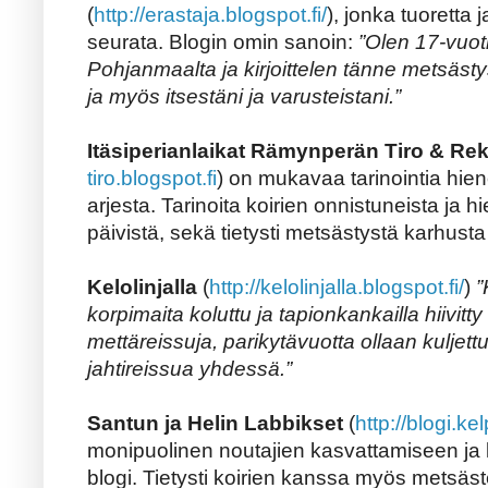
(
http://erastaja.blogspot.fi/
), jonka tuoretta 
seurata. Blogin omin sanoin:
”Olen 17-vuot
Pohjanmaalta ja kirjoittelen tänne metsästy
ja myös itsestäni ja varusteistani.”
Itäsiperianlaikat Rämynperän Tiro & Re
tiro.blogspot.fi
) on mukavaa tarinointia hien
arjesta. Tarinoita koirien onnistuneista ja
päivistä, sekä tietysti metsästystä karhusta
Kelolinjalla
(
http://kelolinjalla.blogspot.fi/
)
”
korpimaita koluttu ja tapionkankailla hiivitt
mettäreissuja, parikytävuotta ollaan kuljet
jahtireissua yhdessä.”
Santun ja Helin Labbikset
(
http://blogi.ke
monipuolinen noutajien kasvattamiseen ja 
blogi. Tietysti koirien kanssa myös metsäs