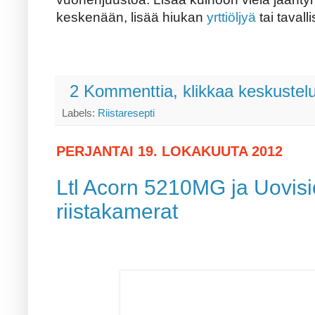
keskenään, lisää hiukan
yrttiöljyä
tai tavalli
2 Kommenttia, klikkaa keskustel
Labels:
Riistaresepti
PERJANTAI 19. LOKAKUUTA 2012
Ltl Acorn 5210MG ja Uovi
riistakamerat