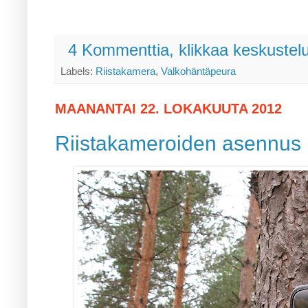
4 Kommenttia, klikkaa keskustel
Labels:
Riistakamera
,
Valkohäntäpeura
MAANANTAI 22. LOKAKUUTA 2012
Riistakameroiden asennus