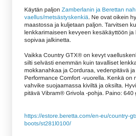
Käytän paljon
Zamberlanin ja Berettan nah
vaellus/metsästyskenkiä
. Ne ovat oikein h
maastossa ja kuljetaan paljon. Tarvitsen
lenkkarimaiseen kevyeen kesäkäyttöön ja ko
sopivaa jalkinetta.
Vaikka Country GTX® on kevyt vaelluskenk
silti selvästi enemmän kuin tavalliset lenk
mokkanahkaa ja Corduraa, vedenpitävä j
Performance Comfort -vuorella. Kenkä on 
vahvike suojaamassa kiviltä ja oksilta. Hyvi
pitävä Vibram® Grivola -pohja. Paino: 640 
https://estore.beretta.com/en-eu/country-gt
boots/st281l0100/