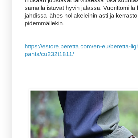
mukaan joustavat tarvittaessa joka suuntaan
samalla istuvat hyvin jalassa. Vuorittomilla
jahdissa lähes nollakeleihin asti ja kerrasto
pidemmällekin.
https://estore.beretta.com/en-eu/beretta-lig
pants/cu232t1811/