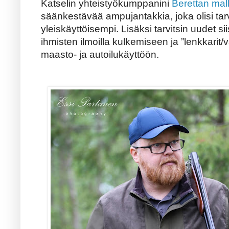
Katselin yhteistyökumppanini
Berettan mall
säänkestävää ampujantakkia, joka olisi ta
yleiskäyttöisempi. Lisäksi tarvitsin uudet si
ihmisten ilmoilla kulkemiseen ja ”lenkkari
maasto- ja autoilukäyttöön.