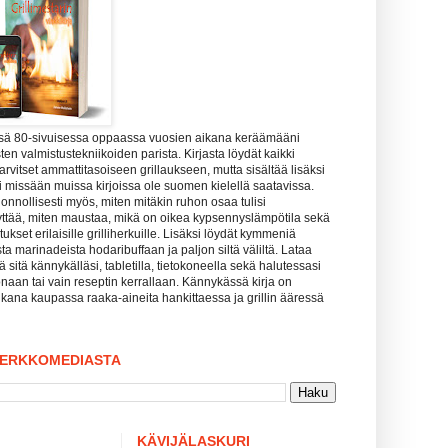
ssä 80-sivuisessa oppaassa vuosien aikana keräämääni
ten valmistustekniikoiden parista. Kirjasta löydät kaikki
tarvitset ammattitasoiseen grillaukseen, mutta sisältää lisäksi
uuri missään muissa kirjoissa ole suomen kielellä saatavissa.
uonnollisesti myös, miten mitäkin ruhon osaa tulisi
yttää, miten maustaa, mikä on oikea kypsennyslämpötila sekä
kset erilaisille grilliherkuille. Lisäksi löydät kymmeniä
sta marinadeista hodaribuffaan ja paljon siltä väliltä. Lataa
tää sitä kännykälläsi, tabletilla, tietokoneella sekä halutessasi
naan tai vain reseptin kerrallaan. Kännykässä kirja on
kana kaupassa raaka-aineita hankittaessa ja grillin ääressä
VERKKOMEDIASTA
KÄVIJÄLASKURI