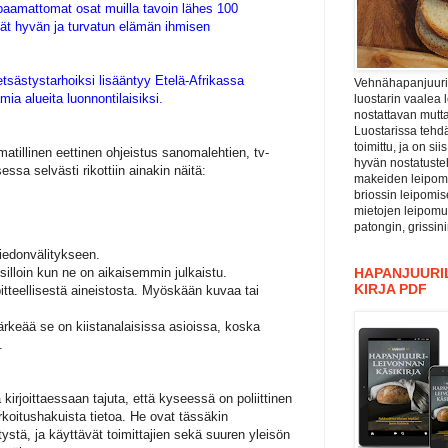
elpaamattomat osat muilla tavoin lähes 100
ävät hyvän ja turvatun elämän ihmisen
tsästystarhoiksi lisääntyy Etelä-Afrikassa
Vehnähapanjuuri ”
a alueita luonnontilaisiksi.
luostarin vaalea 
nostattavan mutta
Luostarissa tehdä
toimittu, ja on si
atillinen eettinen ohjeistus sanomalehtien, tv-
hyvän nostatuste
essa selvästi rikottiin ainakin näitä:
makeiden leipomu
briossin leipomis
mietojen leipomu
patongin, grissin
tiedonvälitykseen.
illoin kun ne on aikaisemmin julkaistu.
HAPANJUURIL
KIRJA PDF
epitteellisestä aineistosta. Myöskään kuvaa tai
 tärkeää se on kiistanalaisissa asioissa, koska
.
a kirjoittaessaan tajuta, että kyseessä on poliittinen
 tarkoitushakuista tietoa. He ovat tässäkin
tä, ja käyttävät toimittajien sekä suuren yleisön