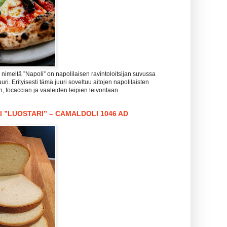
imeltä ”Napoli” on napolilaisen ravintoloitsijan suvussa
uri. Erityisesti tämä juuri soveltuu aitojen napolilaisten
n, focaccian ja vaaleiden leipien leivontaan.
I ”LUOSTARI” – CAMALDOLI 1046 AD