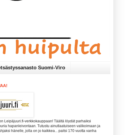
tsästyssanasto Suomi-Viro
AA!
n Leipäjuuri.fi-verkkokauppaan! Täältä löydät parhaiksi
uuria hapanleivontaan. Tutustu ainutlaatuiseen valikoimaan ja
 lahjaksi hänelle, jolla on jo kaikkea... paitsi 170 vuotta vanha