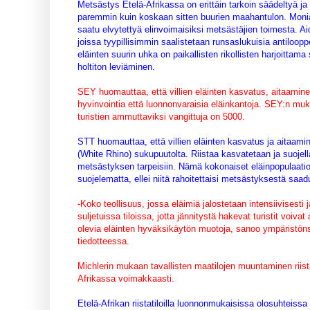
Metsästys Etelä-Afrikassa on erittäin tarkoin säädeltyä ja
paremmin kuin koskaan sitten buurien maahantulon. Monia 
saatu elvytettyä elinvoimaisiksi metsästäjien toimesta. Ai
joissa tyypillisimmin saalistetaan runsaslukuisia antiloopp
eläinten suurin uhka on paikallisten rikollisten harjoitt
holtiton leviäminen.
SEY huomauttaa, että villien eläinten kasvatus, aitaamin
hyvinvointia että luonnonvaraisia eläinkantoja. SEY:n muka
turistien ammuttaviksi vangittuja on 5000.
STT huomauttaa, että villien eläinten kasvatus ja aitaam
(White Rhino) sukupuutolta. Riistaa kasvatetaan ja suojellaa
metsästyksen tarpeisiin. Nämä kokonaiset eläinpopulaatiot
suojelematta, ellei niitä rahoitettaisi metsästyksestä saaduil
-Koko teollisuus, jossa eläimiä jalostetaan intensiivisesti 
suljetuissa tiloissa, jotta jännitystä hakevat turistit voiva
olevia eläinten hyväksikäytön muotoja, sanoo ympäristöns
tiedotteessa.
Michlerin mukaan tavallisten maatilojen muuntaminen riist
Afrikassa voimakkaasti.
Etelä-Afrikan riistatiloilla luonnonmukaisissa olosuhteis