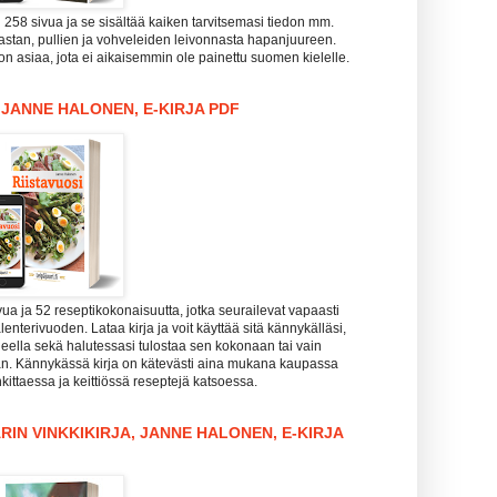
i 258 sivua ja se sisältää kaiken tarvitsemasi tiedon mm.
pastan, pullien ja vohveleiden leivonnasta hapanjuureen.
n asiaa, jota ei aikaisemmin ole painettu suomen kielelle.
, JANNE HALONEN, E-KIRJA PDF
vua ja 52 reseptikokonaisuutta, jotka seurailevat vapaasti
enterivuoden. Lataa kirja ja voit käyttää sitä kännykälläsi,
koneella sekä halutessasi tulostaa sen kokonaan tai vain
aan. Kännykässä kirja on kätevästi aina mukana kaupassa
kittaessa ja keittiössä reseptejä katsoessa.
RIN VINKKIKIRJA, JANNE HALONEN, E-KIRJA