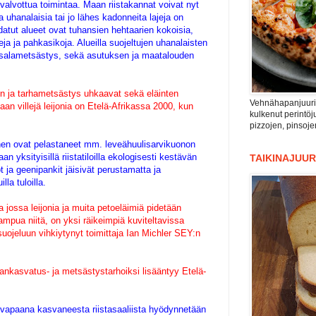
 valvottua toimintaa. Maan riistakannat voivat nyt
uhanalaisia tai jo lähes kadonneita lajeja on
datut alueet ovat tuhansien hehtaarien kokoisia,
eja ja pahkasikoja. Alueilla suojeltujen uhanalaisten
ama salametsästys, sekä asutuksen ja maatalouden
en ja tarhametsästys uhkaavat sekä eläinten
Vehnähapanjuuri n
an villejä leijonia on Etelä-Afrikassa 2000, kun
kulkenut perintöju
pizzojen, pinsoje
inen ovat pelastaneet mm. leveähuulisarvikuonon
n yksityisillä riistatiloilla ekologisesti kestävän
TAIKINAJUUR
 ja geenipankit jäisivät perustamatta ja
la tuloilla.
ja jossa leijonia ja muita petoeläimiä pidetään
t ampua niitä, on yksi räikeimpiä kuviteltavissa
uojeluun vihkiytynyt toimittaja Ian Michler SEY:n
ankasvatus- ja metsästystarhoiksi lisääntyy Etelä-
sa vapaana kasvaneesta riistasaaliista hyödynnetään