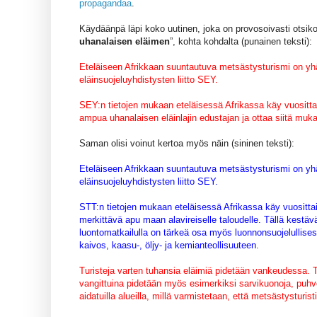
propagandaa
.
Käydäänpä läpi koko uutinen, joka on provosoivasti otsikoi
uhanalaisen eläimen
”, kohta kohdalta (punainen teksti):
Eteläiseen Afrikkaan suuntautuva metsästysturismi on y
eläinsuojeluyhdistysten liitto SEY.
SEY:n tietojen mukaan eteläisessä Afrikassa käy vuosittain
ampua uhanalaisen eläinlajin edustajan ja ottaa siitä mu
Saman olisi voinut kertoa myös näin (sininen teksti):
Eteläiseen Afrikkaan suuntautuva metsästysturismi on y
eläinsuojeluyhdistysten liitto SEY.
STT:n tietojen mukaan eteläisessä Afrikassa käy vuosittain 
merkittävä apu maan alavireiselle taloudelle. Tällä kestäv
luontomatkailulla on tärkeä osa myös luonnonsuojelullisest
kaivos, kaasu-, öljy- ja kemianteollisuuteen.
Turisteja varten tuhansia eläimiä pidetään vankeudessa. T
vangittuina pidetään myös esimerkiksi sarvikuonoja, puhvele
aidatuilla alueilla, millä varmistetaan, että metsästysturi