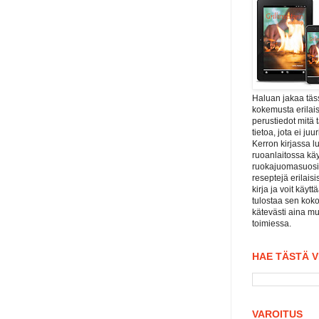
Haluan jakaa tä
kokemusta erilais
perustiedot mitä 
tietoa, jota ei j
Kerron kirjassa l
ruoanlaitossa kä
ruokajuomasuositu
reseptejä erilaisi
kirja ja voit käyt
tulostaa sen koko
kätevästi aina mu
toimiessa.
HAE TÄSTÄ 
VAROITUS