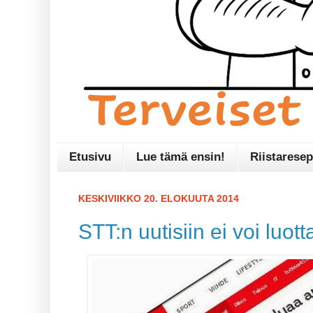
Etusivu
Lue tämä ensin!
Riistaresep
KESKIVIIKKO 20. ELOKUUTA 2014
STT:n uutisiin ei voi luott