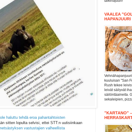
taikinajuuri!
VAALEA ”GOL
HAPANJUURI
Vehnähapanjuuri 
kuuluisan "San F
Rush tekee leivis
leivät säilyvät i
säilöntäaineita. 
sekaleipien, piz
”KARTANO” 
ole haluttu tehdä eroa pahantahtoisten
HERRASKAR
än sitten lopulta selvisi, ettei STT:n uutisiinkaan
metsästyksen vastustajien valheellista