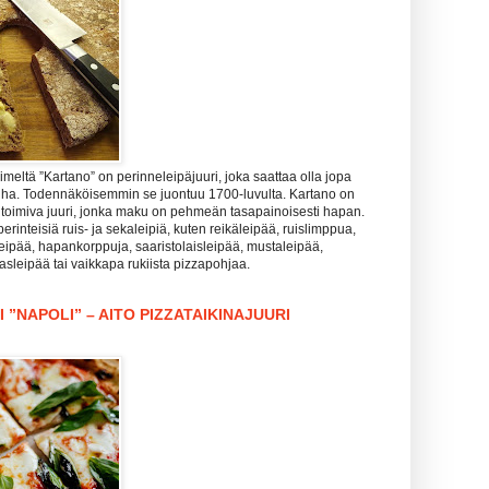
meltä ”Kartano” on perinneleipäjuuri, joka saattaa olla jopa
nha. Todennäköisemmin se juontuu 1700-luvulta. Kartano on
 toimiva juuri, jonka maku on pehmeän tasapainoisesti hapan.
perinteisiä ruis- ja sekaleipiä, kuten reikäleipää, ruislimppua,
leipää, hapankorppuja, saaristolaisleipää, mustaleipää,
lasleipää tai vaikkapa rukiista pizzapohjaa.
 ”NAPOLI” – AITO PIZZATAIKINAJUURI