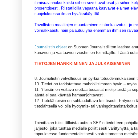
ihmisravinnoksi kaikki siihen soveltuvat osat ja siihen k
prosenttisesti. Riistatiloilla vapaana kasvavat eläimet el
suojeluksessa ilman hyväksikäyttöä.
Tavallisten maatilojen muuntaminen riistankasvatus- ja me
voimakkaasti, näin palautuu yhä enemmän ihmisen raivaami
Journalistin ohjeet
on Suomen Journalistiliiton laatima amm
kanavien ja vastaavien viestimien toimittajille. Tässä uutis
TIETOJEN HANKKIMINEN JA JULKAISEMINEN
8. Journalistin velvollisuus on pyrkiä totuudenmukaiseen 
10. Tiedot on tarkistettava mahdollisimman hyvin – myös s
11. Yleisön on voitava erottaa tosiasiat mielipiteistä ja s
ääntä ei saa käyttää harhaanjohtavasti.
12. Tietolähteisiin on suhtauduttava kriittisesti. Erityisen
tietolähteellä voi olla hyötymis- tai vahingoittamistarkoitus
Toimittajan tulisi tällaista uutista SEY:n tiedotteen pohjalt
järjestö, joka tuottaa medialle poliittisesti värittynyttä ja
tapauksessa fundamentalistisesti vastustamassa metsästys