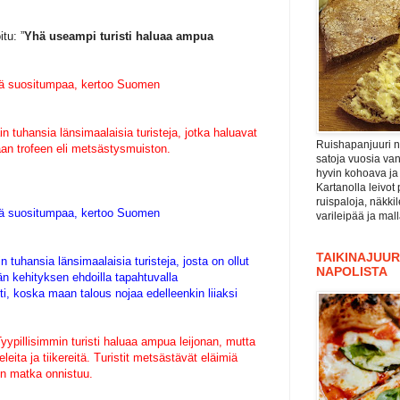
tu: ”
Yhä useampi turisti haluaa ampua
hä suositumpaa, kertoo Suomen
 tuhansia länsimaalaisia turisteja, jotka haluavat
Ruishapanjuuri ni
kaan trofeen eli metsästysmuiston.
satoja vuosia va
hyvin kohoava ja
Kartanolla leivot 
ruispaloja, näkki
hä suositumpaa, kertoo Suomen
varileipää ja mal
TAIKINAJUURI
tuhansia länsimaalaisia turisteja, josta on ollut
NAPOLISTA
än kehityksen ehdoilla tapahtuvalla
i, koska maan talous nojaa edelleenkin liiaksi
yypillisimmin turisti haluaa ampua leijonan, mutta
ita ja tiikereitä. Turistit metsästävät eläimiä
stin matka onnistuu.