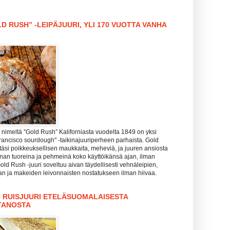
D RUSH” -LEIPÄJUURI, YLI 170 VUOTTA VANHA
nimeltä ”Gold Rush” Kaliforniasta vuodelta 1849 on yksi
rancisco sourdough" -taikinajuuriperheen parhaista. Gold
täsi poikkeuksellisen maukkaita, meheviä, ja juuren ansiosta
hanan tuoreina ja pehmeinä koko käyttöikänsä ajan, ilman
Gold Rush -juuri soveltuu aivan täydellisesti vehnäleipien,
zan ja makeiden leivonnaisten nostatukseen ilman hiivaa.
– RUISJUURI ETELÄSUOMALAISESTA
TANOSTA