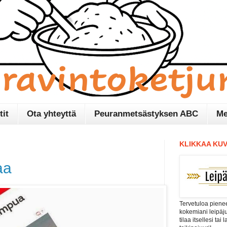
tit
Ota yhteyttä
Peuranmetsästyksen ABC
Me
KLIKKAA KUV
aa
Tervetuloa pienee
kokemiani leipäj
tilaa itsellesi tai