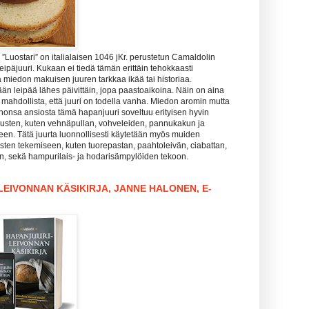
Luostari” on italialaisen 1046 jKr. perustetun Camaldolin
leipäjuuri. Kukaan ei tiedä tämän erittäin tehokkaasti
 miedon makuisen juuren tarkkaa ikää tai historiaa.
än leipää lähes päivittäin, jopa paastoaikoina. Näin on aina
is mahdollista, että juuri on todella vanha. Miedon aromin mutta
honsa ansiosta tämä hapanjuuri soveltuu erityisen hyvin
sten, kuten vehnäpullan, vohveleiden, pannukakun ja
een. Tätä juurta luonnollisesti käytetään myös muiden
sten tekemiseen, kuten tuorepastan, paahtoleivän, ciabattan,
in, sekä hampurilais- ja hodarisämpylöiden tekoon.
EIVONNAN KÄSIKIRJA, JANNE HALONEN, E-