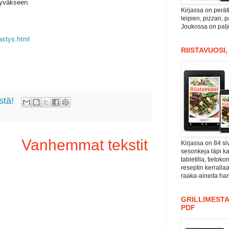
hyväkseen.
Kirjassa on perät
leipien, pizzan, 
Joukossa on paljo
astys.html
RIISTAVUOSI
stä!
Vanhemmat tekstit
Kirjassa on 84 si
sesonkeja läpi kal
tabletilla, tieto
reseptin kerrall
raaka-aineita han
GRILLIMESTA
PDF