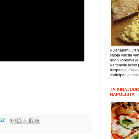
Ruishapanjuuri ni
satoja vuosia va
hyvin kohoava ja
Kartanolla leivot 
ruispaloja, näkki
varileipää ja mal
TAIKINAJUURI
NAPOLISTA
tä!