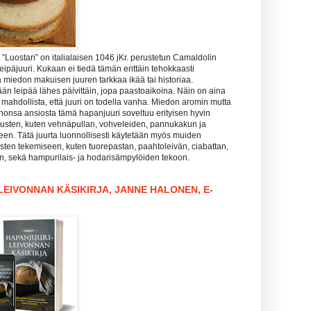
Luostari” on italialaisen 1046 jKr. perustetun Camaldolin
leipäjuuri. Kukaan ei tiedä tämän erittäin tehokkaasti
 miedon makuisen juuren tarkkaa ikää tai historiaa.
än leipää lähes päivittäin, jopa paastoaikoina. Näin on aina
is mahdollista, että juuri on todella vanha. Miedon aromin mutta
honsa ansiosta tämä hapanjuuri soveltuu erityisen hyvin
sten, kuten vehnäpullan, vohveleiden, pannukakun ja
een. Tätä juurta luonnollisesti käytetään myös muiden
sten tekemiseen, kuten tuorepastan, paahtoleivän, ciabattan,
in, sekä hampurilais- ja hodarisämpylöiden tekoon.
EIVONNAN KÄSIKIRJA, JANNE HALONEN, E-