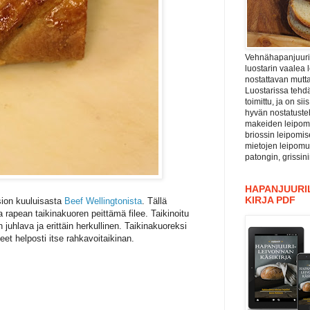
Vehnähapanjuuri ”
luostarin vaalea 
nostattavan mutta
Luostarissa tehdä
toimittu, ja on si
hyvän nostatuste
makeiden leipomu
briossin leipomis
mietojen leipomu
patongin, grissin
HAPANJUURIL
KIRJA PDF
ion kuuluisasta
Beef Wellingtonista
. Tällä
 rapean taikinakuoren peittämä filee. Taikinoitu
 juhlava ja erittäin herkullinen. Taikinakuoreksi
eet helposti itse rahkavoitaikinan.