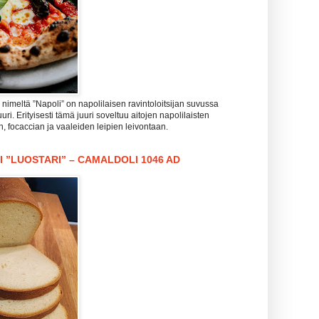
imeltä ”Napoli” on napolilaisen ravintoloitsijan suvussa
uri. Erityisesti tämä juuri soveltuu aitojen napolilaisten
n, focaccian ja vaaleiden leipien leivontaan.
I ”LUOSTARI” – CAMALDOLI 1046 AD