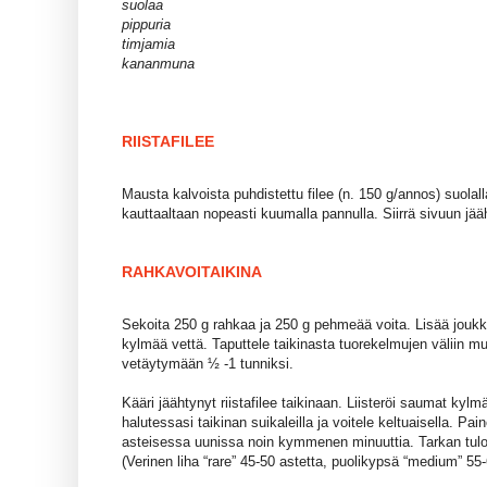
suolaa
pippuria
timjamia
kananmuna
RIISTAFILEE
Mausta kalvoista puhdistettu filee (n. 150 g/annos) suolalla,
kauttaaltaan nopeasti kuumalla pannulla. Siirrä sivuun jä
RAHKAVOITAIKINA
Sekoita 250 g rahkaa ja 250 g pehmeää voita. Lisää joukko
kylmää vettä. Taputtele taikinasta tuorekelmujen väliin m
vetäytymään ½ -1 tunniksi.
Kääri jäähtynyt riistafilee taikinaan. Liisteröi saumat kylm
halutessasi taikinan suikaleilla ja voitele keltuaisella. Pai
asteisessa uunissa noin kymmenen minuuttia. Tarkan tuloks
(Verinen liha “rare” 45-50 astetta, puolikypsä “medium” 55-