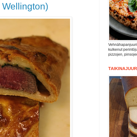
f Wellington)
Vehnähapanjuuri n
kulkenut perintöju
pizzojen, pinsoje
TAIKINAJUUR