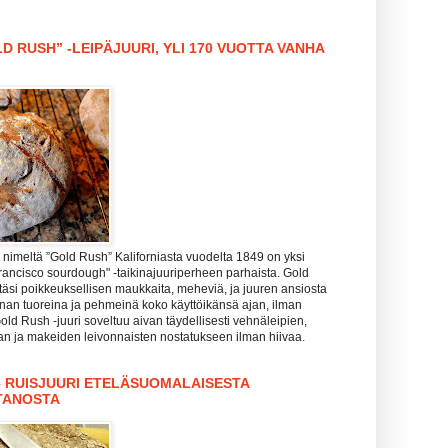
D RUSH” -LEIPÄJUURI, YLI 170 VUOTTA VANHA
nimeltä ”Gold Rush” Kaliforniasta vuodelta 1849 on yksi
rancisco sourdough" -taikinajuuriperheen parhaista. Gold
täsi poikkeuksellisen maukkaita, meheviä, ja juuren ansiosta
hanan tuoreina ja pehmeinä koko käyttöikänsä ajan, ilman
Gold Rush -juuri soveltuu aivan täydellisesti vehnäleipien,
zan ja makeiden leivonnaisten nostatukseen ilman hiivaa.
– RUISJUURI ETELÄSUOMALAISESTA
TANOSTA