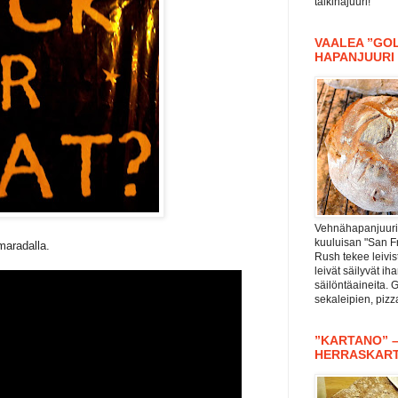
taikinajuuri!
VAALEA ”GOL
HAPANJUURI
Vehnähapanjuuri 
kuuluisan "San F
maradalla.
Rush tekee leivis
leivät säilyvät i
säilöntäaineita. 
sekaleipien, piz
”KARTANO” 
HERRASKAR