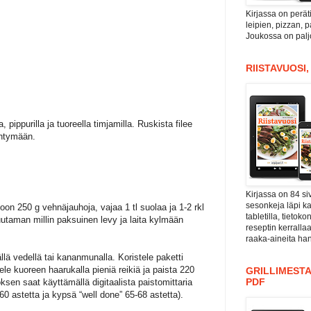
Kirjassa on perät
leipien, pizzan, 
Joukossa on paljo
RIISTAVUOSI
 pippurilla ja tuoreella timjamilla. Ruskista filee
ähtymään.
Kirjassa on 84 si
sesonkeja läpi kal
on 250 g vehnäjauhoja, vajaa 1 tl suolaa ja 1-2 rkl
tabletilla, tieto
uutaman millin paksuinen levy ja laita kylmään
reseptin kerrall
raaka-aineita han
ällä vedellä tai kananmunalla. Koristele paketti
nele kuoreen haarukalla pieniä reikiä ja paista 220
GRILLIMESTA
PDF
en saat käyttämällä digitaalista paistomittaria
60 astetta ja kypsä “well done” 65-68 astetta).