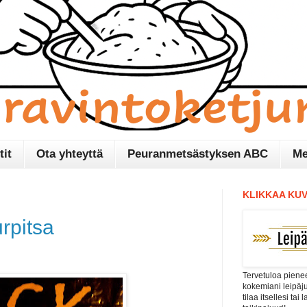
tit
Ota yhteyttä
Peuranmetsästyksen ABC
Me
KLIKKAA KUV
rpitsa
Tervetuloa pienee
kokemiani leipäj
tilaa itsellesi tai