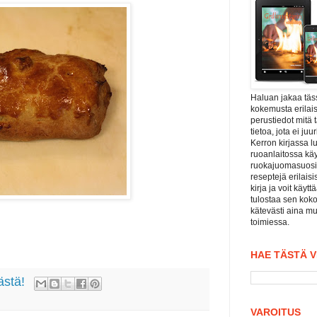
Haluan jakaa tä
kokemusta erilais
perustiedot mitä 
tietoa, jota ei j
Kerron kirjassa l
ruoanlaitossa kä
ruokajuomasuositu
reseptejä erilaisi
kirja ja voit käyt
tulostaa sen koko
kätevästi aina mu
toimiessa.
HAE TÄSTÄ 
ästä!
VAROITUS