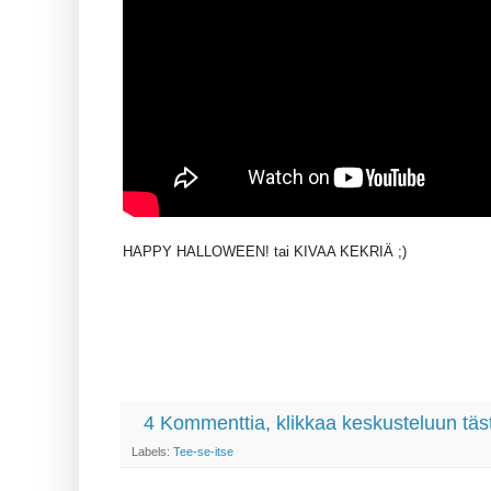
HAPPY HALLOWEEN! tai KIVAA KEKRIÄ ;)
4 Kommenttia, klikkaa keskusteluun täs
Labels:
Tee-se-itse