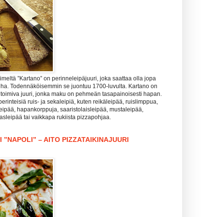
meltä ”Kartano” on perinneleipäjuuri, joka saattaa olla jopa
nha. Todennäköisemmin se juontuu 1700-luvulta. Kartano on
 toimiva juuri, jonka maku on pehmeän tasapainoisesti hapan.
perinteisiä ruis- ja sekaleipiä, kuten reikäleipää, ruislimppua,
leipää, hapankorppuja, saaristolaisleipää, mustaleipää,
lasleipää tai vaikkapa rukiista pizzapohjaa.
 ”NAPOLI” – AITO PIZZATAIKINAJUURI