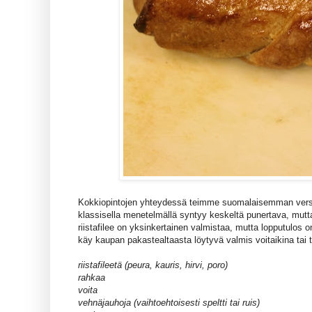
Kokkiopintojen yhteydessä teimme suomalaisemman vers
klassisella menetelmällä syntyy keskeltä punertava, mutta
riistafilee on yksinkertainen valmistaa, mutta lopputulos on
käy kaupan pakastealtaasta löytyvä valmis voitaikina tai t
riistafileetä (peura, kauris, hirvi, poro)
rahkaa
voita
vehnäjauhoja (vaihtoehtoisesti speltti tai ruis)