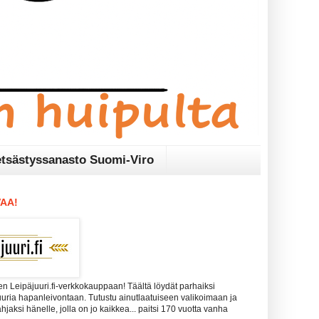
tsästyssanasto Suomi-Viro
AA!
n Leipäjuuri.fi-verkkokauppaan! Täältä löydät parhaiksi
uuria hapanleivontaan. Tutustu ainutlaatuiseen valikoimaan ja
 lahjaksi hänelle, jolla on jo kaikkea... paitsi 170 vuotta vanha