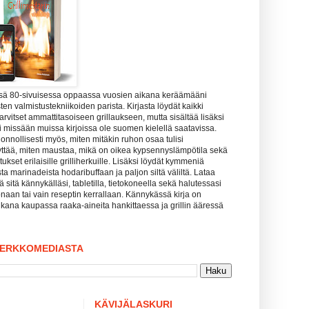
ssä 80-sivuisessa oppaassa vuosien aikana keräämääni
ten valmistustekniikoiden parista. Kirjasta löydät kaikki
tarvitset ammattitasoiseen grillaukseen, mutta sisältää lisäksi
uuri missään muissa kirjoissa ole suomen kielellä saatavissa.
uonnollisesti myös, miten mitäkin ruhon osaa tulisi
yttää, miten maustaa, mikä on oikea kypsennyslämpötila sekä
kset erilaisille grilliherkuille. Lisäksi löydät kymmeniä
sta marinadeista hodaribuffaan ja paljon siltä väliltä. Lataa
tää sitä kännykälläsi, tabletilla, tietokoneella sekä halutessasi
naan tai vain reseptin kerrallaan. Kännykässä kirja on
kana kaupassa raaka-aineita hankittaessa ja grillin ääressä
VERKKOMEDIASTA
KÄVIJÄLASKURI