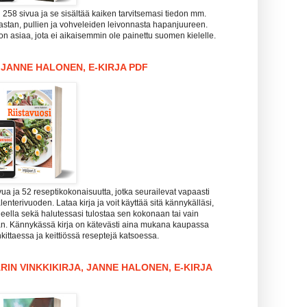
i 258 sivua ja se sisältää kaiken tarvitsemasi tiedon mm.
pastan, pullien ja vohveleiden leivonnasta hapanjuureen.
n asiaa, jota ei aikaisemmin ole painettu suomen kielelle.
, JANNE HALONEN, E-KIRJA PDF
vua ja 52 reseptikokonaisuutta, jotka seurailevat vapaasti
enterivuoden. Lataa kirja ja voit käyttää sitä kännykälläsi,
koneella sekä halutessasi tulostaa sen kokonaan tai vain
aan. Kännykässä kirja on kätevästi aina mukana kaupassa
kittaessa ja keittiössä reseptejä katsoessa.
RIN VINKKIKIRJA, JANNE HALONEN, E-KIRJA