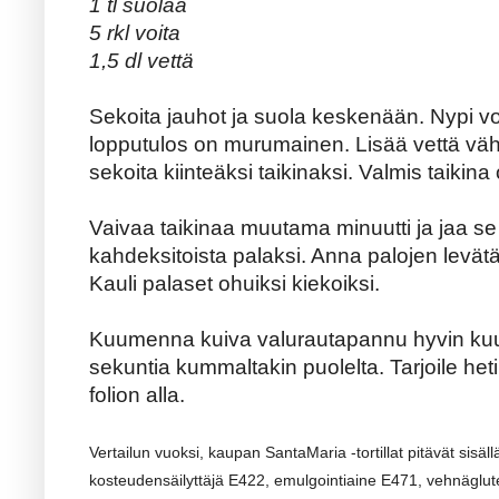
1 tl suolaa
5 rkl voita
1,5 dl vettä
Sekoita jauhot ja suola keskenään. Nypi vo
lopputulos on murumainen. Lisää vettä väh
sekoita kiinteäksi taikinaksi. Valmis taikin
Vaivaa taikinaa muutama minuutti ja jaa se ku
kahdeksitoista palaksi. Anna palojen levätä 
Kauli palaset ohuiksi kiekoiksi.
Kuumenna kuiva valurautapannu hyvin kuuma
sekuntia kummaltakin puolelta. Tarjoile het
folion alla.
Vertailun vuoksi, kaupan SantaMaria -tortillat pitävät sisäl
kosteudensäilyttäjä E422, emulgointiaine E471, vehnäglut