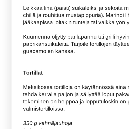
Leikkaa liha (paisti) suikaleiksi ja sekoita m
chiliä ja rouhittua mustapippuria). Marinoi 
jääkaapissa joitakin tunteja tai vaikka yön yl
Kuumenna öljytty parilapannu tai grilli hyvi
paprikansuikaleita. Tarjoile tortillojen täy
guacamolen kanssa.
Tortillat
Meksikossa tortilloja on käytännössä aina r
tehdä kerralla paljon ja säilyttää loput paka
tekeminen on helppoa ja lopputuloskin on
valmistortilloissa.
350 g vehnäjauhoja