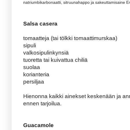
natriumbikarbonaatti, sitruunahappo ja sakeuttamisaine E4
Salsa casera
tomaatteja (tai tölkki tomaattimurskaa)
sipuli
valkosipulinkynsiä
tuoretta tai kuivattua chiliä
suolaa
korianteria
persiljaa
Hienonna kaikki ainekset keskenään ja a
ennen tarjoilua.
Guacamole