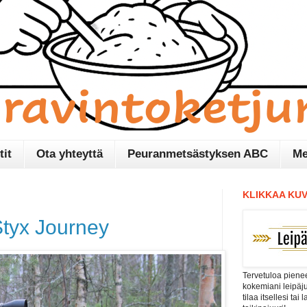
tit
Ota yhteyttä
Peuranmetsästyksen ABC
Me
KLIKKAA KUV
tyx Journey
Tervetuloa pienee
kokemiani leipäj
tilaa itsellesi tai