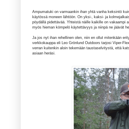
Ampumatuki on varmaankin ihan yhtä vanha keksintö kuin a
käytössä moneen lähtöön. On yksi-, kaksi- ja kolmejalkai
pöydällä pidettävää. Yhteistä näille kaikille on vakaamp
myös hieman kömpelö käytettävyys ja niinpä ne jäävät he
Ja jos nyt ihan rehellinen olen, niin en ollut mitenkään er
verkkokauppa eli Leo Grönlund Outdoors tarjosi Viper-F
verran kuitenkin aloin tekemään taustaselvitystä, että ka
asiaan heräsi.