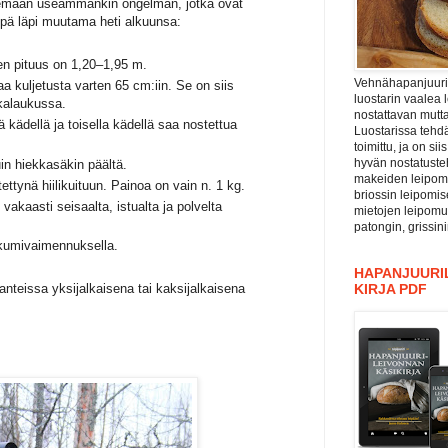
isemaan useammankin ongelman, jotka ovat
pä läpi muutama heti alkuunsa:
iden pituus on 1,20–1,95 m.
Vehnähapanjuuri ”
a kuljetusta varten 65 cm:iin. Se on siis
luostarin vaalea 
tkalaukussa.
nostattavan mutta
kädellä ja toisella kädellä saa nostettua
Luostarissa tehdä
toimittu, ja on si
hyvän nostatuste
in hiekkasäkin päältä.
makeiden leipomu
ttynä hiilikuituun. Painoa on vain n. 1 kg.
briossin leipomis
akaasti seisaalta, istualta ja polvelta
mietojen leipomu
patongin, grissin
u kumivaimennuksella.
HAPANJUURIL
anteissa yksijalkaisena tai kaksijalkaisena
KIRJA PDF