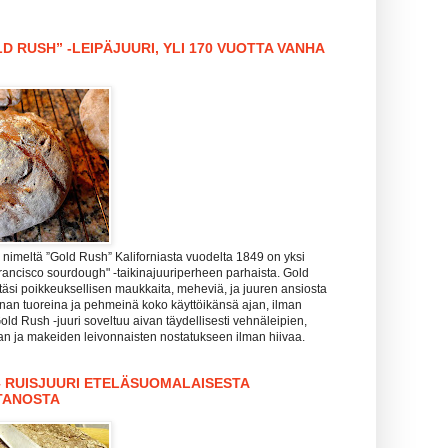
D RUSH” -LEIPÄJUURI, YLI 170 VUOTTA VANHA
nimeltä ”Gold Rush” Kaliforniasta vuodelta 1849 on yksi
rancisco sourdough" -taikinajuuriperheen parhaista. Gold
täsi poikkeuksellisen maukkaita, meheviä, ja juuren ansiosta
hanan tuoreina ja pehmeinä koko käyttöikänsä ajan, ilman
Gold Rush -juuri soveltuu aivan täydellisesti vehnäleipien,
zan ja makeiden leivonnaisten nostatukseen ilman hiivaa.
– RUISJUURI ETELÄSUOMALAISESTA
TANOSTA