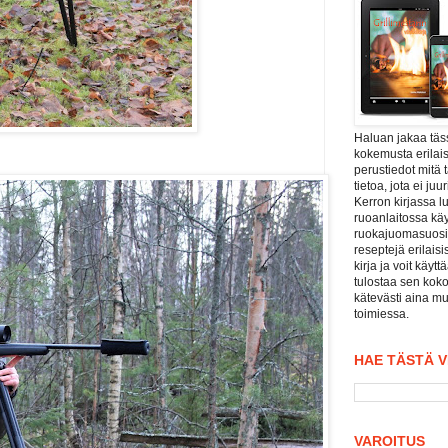
Haluan jakaa tä
kokemusta erilais
perustiedot mitä 
tietoa, jota ei j
Kerron kirjassa l
ruoanlaitossa kä
ruokajuomasuositu
reseptejä erilaisi
kirja ja voit käyt
tulostaa sen koko
kätevästi aina mu
toimiessa.
HAE TÄSTÄ 
VAROITUS