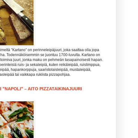
meltä ”Kartano” on perinneleipäjuuri, joka saattaa olla jopa
nha. Todennäköisemmin se juontuu 1700-luvulta. Kartano on
 toimiva juuri, jonka maku on pehmeän tasapainoisesti hapan.
perinteisiä ruis- ja sekaleipiä, kuten reikäleipää, ruislimppua,
leipää, hapankorppuja, saaristolaisleipää, mustaleipää,
lasleipää tai vaikkapa rukiista pizzapohjaa.
 ”NAPOLI” – AITO PIZZATAIKINAJUURI