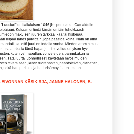
Luostari” on italialaisen 1046 jKr. perustetun Camaldolin
leipäjuuri. Kukaan ei tiedä tämän erittäin tehokkaasti
 miedon makuisen juuren tarkkaa ikää tai historiaa.
än leipää lähes päivittäin, jopa paastoaikoina. Näin on aina
is mahdollista, että juuri on todella vanha. Miedon aromin mutta
honsa ansiosta tämä hapanjuuri soveltuu erityisen hyvin
sten, kuten vehnäpullan, vohveleiden, pannukakun ja
een. Tätä juurta luonnollisesti käytetään myös muiden
sten tekemiseen, kuten tuorepastan, paahtoleivän, ciabattan,
in, sekä hampurilais- ja hodarisämpylöiden tekoon.
EIVONNAN KÄSIKIRJA, JANNE HALONEN, E-