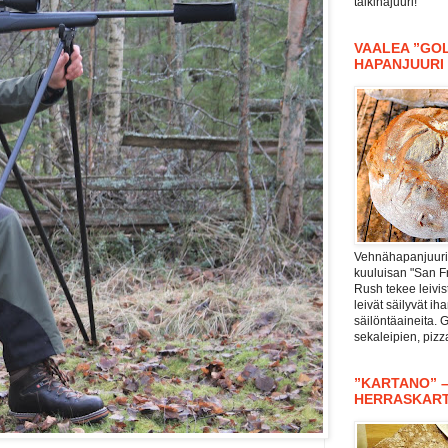
taikinajuuri!
VAALEA ”GOL
HAPANJUURI
Vehnähapanjuuri 
kuuluisan "San F
Rush tekee leivis
leivät säilyvät i
säilöntäaineita. 
sekaleipien, piz
”KARTANO” 
HERRASKAR