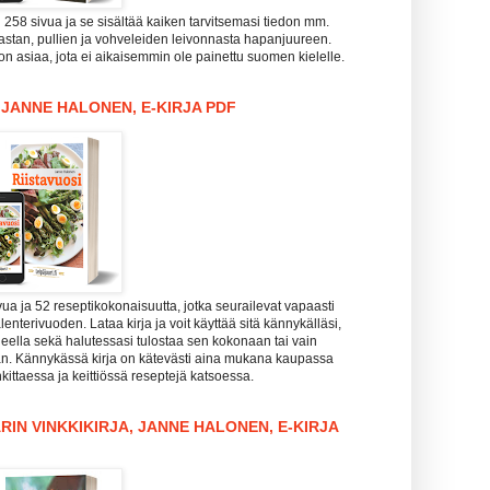
i 258 sivua ja se sisältää kaiken tarvitsemasi tiedon mm.
pastan, pullien ja vohveleiden leivonnasta hapanjuureen.
n asiaa, jota ei aikaisemmin ole painettu suomen kielelle.
, JANNE HALONEN, E-KIRJA PDF
vua ja 52 reseptikokonaisuutta, jotka seurailevat vapaasti
enterivuoden. Lataa kirja ja voit käyttää sitä kännykälläsi,
koneella sekä halutessasi tulostaa sen kokonaan tai vain
aan. Kännykässä kirja on kätevästi aina mukana kaupassa
kittaessa ja keittiössä reseptejä katsoessa.
RIN VINKKIKIRJA, JANNE HALONEN, E-KIRJA