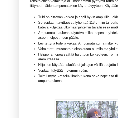
Tanskalainen valmistaja oli ilmeisemmin pystynyt ratka
liittyneet näiden ampumatukien käytettävyyteen. Käydään
Tuki on riittävän korkea ja sopii hyvin ampujille, jo
Se voidaan tarvittaessa lyhentää 118 cm:iin tai purka
kätevä kuljettaa ulkomaanjahteihin tavallisessa ma
Ampumatuki aukeaa käyttövalmiiksi nopeasti yhdellä 
aseen helposti tuen päälle.
Levitettynä todella vakaa. Ampumatuntuma miltei ku
Valmistettu mustasta eloksoidusta alumiinista yhdiste
Helppo ja nopea säätää haluttuun korkeuteen. Toimii v
ammuttaessa.
Hiljainen käyttää, iskuäänet jalkojen välillä suojatt
Voidaan käyttää molemmin päin.
Toimii myös katselukiikarin tukena sekä nopeissa til
ampumatukena.