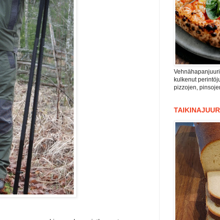
Vehnähapanjuuri n
kulkenut perintöju
pizzojen, pinsoje
TAIKINAJUUR