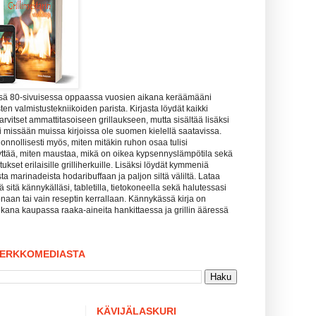
ssä 80-sivuisessa oppaassa vuosien aikana keräämääni
ten valmistustekniikoiden parista. Kirjasta löydät kaikki
tarvitset ammattitasoiseen grillaukseen, mutta sisältää lisäksi
uuri missään muissa kirjoissa ole suomen kielellä saatavissa.
uonnollisesti myös, miten mitäkin ruhon osaa tulisi
yttää, miten maustaa, mikä on oikea kypsennyslämpötila sekä
kset erilaisille grilliherkuille. Lisäksi löydät kymmeniä
sta marinadeista hodaribuffaan ja paljon siltä väliltä. Lataa
tää sitä kännykälläsi, tabletilla, tietokoneella sekä halutessasi
naan tai vain reseptin kerrallaan. Kännykässä kirja on
kana kaupassa raaka-aineita hankittaessa ja grillin ääressä
VERKKOMEDIASTA
KÄVIJÄLASKURI