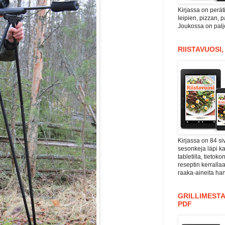
Kirjassa on perät
leipien, pizzan, 
Joukossa on paljo
RIISTAVUOSI
Kirjassa on 84 si
sesonkeja läpi kal
tabletilla, tieto
reseptin kerrall
raaka-aineita han
GRILLIMESTA
PDF