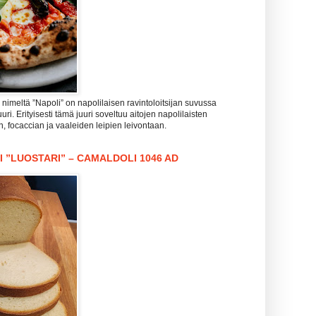
imeltä ”Napoli” on napolilaisen ravintoloitsijan suvussa
uri. Erityisesti tämä juuri soveltuu aitojen napolilaisten
n, focaccian ja vaaleiden leipien leivontaan.
I ”LUOSTARI” – CAMALDOLI 1046 AD