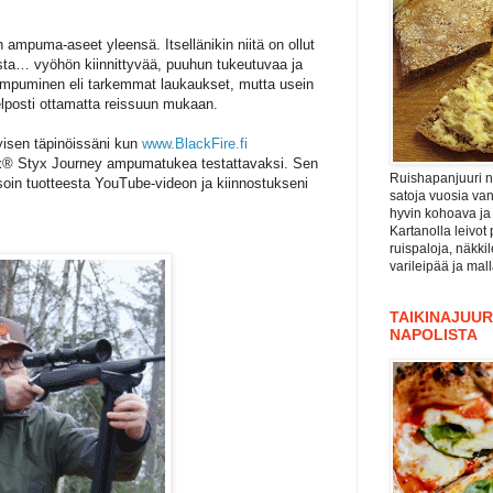
mpuma-aseet yleensä. Itsellänikin niitä on ollut
sta… vyöhön kiinnittyvää, puuhun tukeutuvaa ja
i ampuminen eli tarkemmat laukaukset, mutta usein
lposti ottamatta reissuun mukaan.
ityisen täpinöissäni kun
www.BlackFire.fi
lex® Styx Journey ampumatukea testattavaksi. Sen
Ruishapanjuuri ni
tsoin tuotteesta YouTube-videon ja kiinnostukseni
satoja vuosia va
hyvin kohoava ja
Kartanolla leivot 
ruispaloja, näkki
varileipää ja mal
TAIKINAJUURI
NAPOLISTA