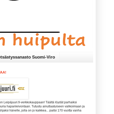
tsästyssanasto Suomi-Viro
AA!
n Leipäjuuri.fi-verkkokauppaan! Täältä löydät parhaiksi
uuria hapanleivontaan. Tutustu ainutlaatuiseen valikoimaan ja
 lahjaksi hänelle, jolla on jo kaikkea... paitsi 170 vuotta vanha