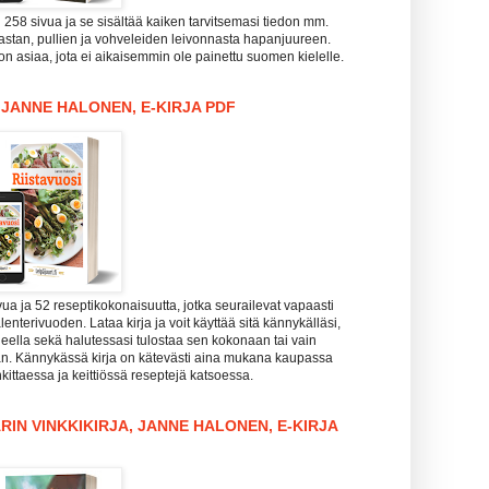
i 258 sivua ja se sisältää kaiken tarvitsemasi tiedon mm.
pastan, pullien ja vohveleiden leivonnasta hapanjuureen.
n asiaa, jota ei aikaisemmin ole painettu suomen kielelle.
, JANNE HALONEN, E-KIRJA PDF
vua ja 52 reseptikokonaisuutta, jotka seurailevat vapaasti
enterivuoden. Lataa kirja ja voit käyttää sitä kännykälläsi,
koneella sekä halutessasi tulostaa sen kokonaan tai vain
aan. Kännykässä kirja on kätevästi aina mukana kaupassa
kittaessa ja keittiössä reseptejä katsoessa.
RIN VINKKIKIRJA, JANNE HALONEN, E-KIRJA