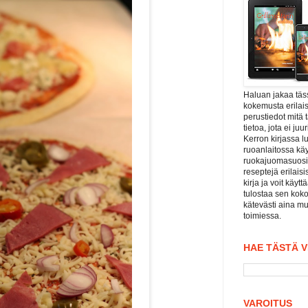
Haluan jakaa tä
kokemusta erilais
perustiedot mitä 
tietoa, jota ei j
Kerron kirjassa l
ruoanlaitossa kä
ruokajuomasuositu
reseptejä erilaisi
kirja ja voit käyt
tulostaa sen koko
kätevästi aina mu
toimiessa.
HAE TÄSTÄ 
VAROITUS