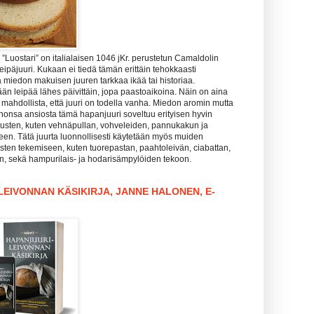
Luostari” on italialaisen 1046 jKr. perustetun Camaldolin
leipäjuuri. Kukaan ei tiedä tämän erittäin tehokkaasti
 miedon makuisen juuren tarkkaa ikää tai historiaa.
än leipää lähes päivittäin, jopa paastoaikoina. Näin on aina
is mahdollista, että juuri on todella vanha. Miedon aromin mutta
honsa ansiosta tämä hapanjuuri soveltuu erityisen hyvin
sten, kuten vehnäpullan, vohveleiden, pannukakun ja
een. Tätä juurta luonnollisesti käytetään myös muiden
sten tekemiseen, kuten tuorepastan, paahtoleivän, ciabattan,
in, sekä hampurilais- ja hodarisämpylöiden tekoon.
EIVONNAN KÄSIKIRJA, JANNE HALONEN, E-