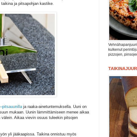
 taikina ja pitsapohjan kastike.
Vehnähapanjuuri n
kulkenut perintöju
pizzojen, pinsoje
TAIKINAJUUR
–pitsauunilla
ja raaka-ainetuntemuksella. Uuni on
eissuun mukaan. Uunin lämmittämiseen menee aikaa
välein. Aikaa vievin osuus tuleekin pitsojen
yön yli jääkaapissa. Taikina onnistuu myös