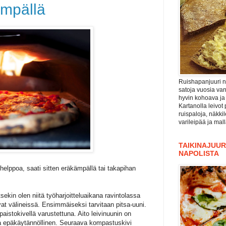
ämpällä
Ruishapanjuuri ni
satoja vuosia va
hyvin kohoava ja
Kartanolla leivot 
ruispaloja, näkki
varileipää ja mal
TAIKINAJUURI
NAPOLISTA
 helppoa, saati sitten eräkämpällä tai takapihan
sekin olen niitä työharjoitteluaikana ravintolassa
at välineissä. Ensimmäiseksi tarvitaan pitsa-uuni.
aistokivellä varustettuna. Aito leivinuunin on
illa epäkäytännöllinen. Seuraava kompastuskivi