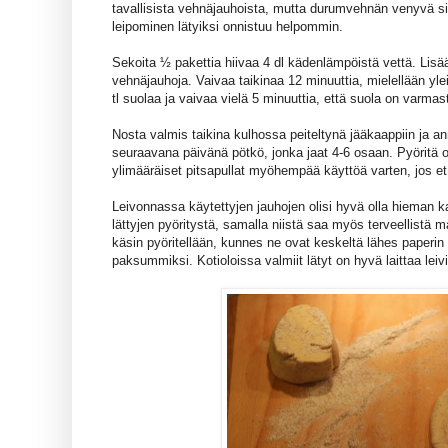
tavallisista vehnäjauhoista, mutta durumvehnän venyvä si
leipominen lätyiksi onnistuu helpommin.
Sekoita ½ pakettia hiivaa 4 dl kädenlämpöistä vettä. Lisää 
vehnäjauhoja. Vaivaa taikinaa 12 minuuttia, mielellään ylei
tl suolaa ja vaivaa vielä 5 minuuttia, että suola on varmast
Nosta valmis taikina kulhossa peiteltynä jääkaappiin ja a
seuraavana päivänä pötkö, jonka jaat 4-6 osaan. Pyöritä os
ylimääräiset pitsapullat myöhempää käyttöä varten, jos et l
Leivonnassa käytettyjen jauhojen olisi hyvä olla hieman 
lättyjen pyöritystä, samalla niistä saa myös terveellistä ma
käsin pyöritellään, kunnes ne ovat keskeltä lähes paperin
paksummiksi. Kotioloissa valmiit lätyt on hyvä laittaa lei