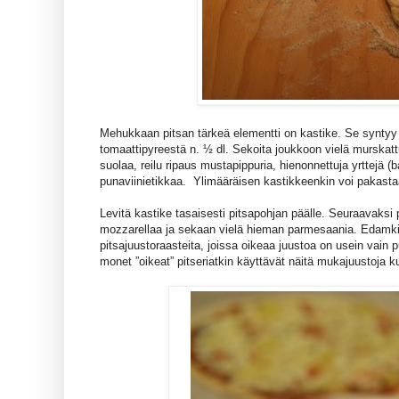
Mehukkaan pitsan tärkeä elementti on kastike. Se syntyy 
tomaattipyreestä n. ½ dl. Sekoita joukkoon vielä murskattua
suolaa, reilu ripaus mustapippuria, hienonnettuja yrttejä (ba
punaviinietikkaa. Ylimääräisen kastikkeenkin voi pakasta
Levitä kastike tasaisesti pitsapohjan päälle. Seuraavaksi p
mozzarellaa ja sekaan vielä hieman parmesaania. Edamki
pitsajuustoraasteita, joissa oikeaa juustoa on usein vain 
monet ”oikeat” pitseriatkin käyttävät näitä mukajuustoja 