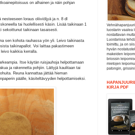
tkoainepitoisuus on alhainen ja näin pohjan
nesteeseen loraus oliiviöljyä ja n. 8 dl
skoneella tai huolellisesti käsin. Lisää taikinaan 1
Vehnähapanjuuri ”
i sekoittunut taikinaan tasaisesti.
luostarin vaalea 
nostattavan mutta
Luostarissa tehdä
nna sen kohota rauhassa yön yli. Leivo taikinasta
toimittu, ja on si
ista taikinapallot. Voi laittaa pakastimeen
hyvän nostatuste
eivo kaikkia kerralla.
makeiden leipomu
briossin leipomis
karkeampia. Itse käytän ruisjauhoja helpottamaan
mietojen leipomu
kua ja rakennetta pohjiin. Lättyjä kaulitaan tai
patongin, grissin
 ohuita. Reuna kannattaa jättää hieman
vinpaperin päälle, käsiteltävyyden helpottamiseksi.
HAPANJUURIL
KIRJA PDF