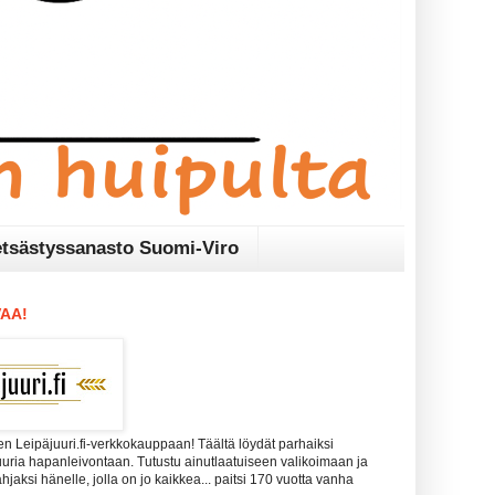
tsästyssanasto Suomi-Viro
AA!
n Leipäjuuri.fi-verkkokauppaan! Täältä löydät parhaiksi
uuria hapanleivontaan. Tutustu ainutlaatuiseen valikoimaan ja
 lahjaksi hänelle, jolla on jo kaikkea... paitsi 170 vuotta vanha