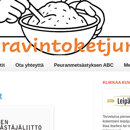
tit
Ota yhteyttä
Peuranmetsästyksen ABC
Me
KLIKKAA KUV
t
Tervetuloa pienee
kokemiani leipäj
tilaa itsellesi tai