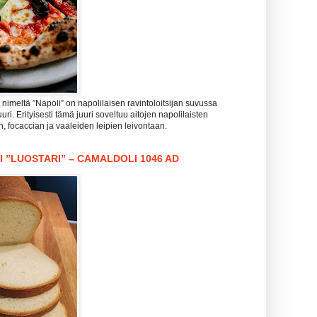
imeltä ”Napoli” on napolilaisen ravintoloitsijan suvussa
uri. Erityisesti tämä juuri soveltuu aitojen napolilaisten
n, focaccian ja vaaleiden leipien leivontaan.
I ”LUOSTARI” – CAMALDOLI 1046 AD