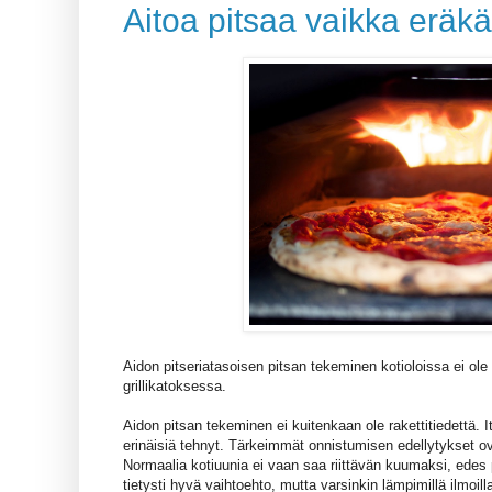
Aitoa pitsaa vaikka eräk
Aidon pitseriatasoisen pitsan tekeminen kotioloissa ei ole
grillikatoksessa.
Aidon pitsan tekeminen ei kuitenkaan ole rakettitiedettä. It
erinäisiä tehnyt. Tärkeimmät onnistumisen edellytykset ov
Normaalia kotiuunia ei vaan saa riittävän kuumaksi, edes p
tietysti hyvä vaihtoehto, mutta varsinkin lämpimillä ilmo