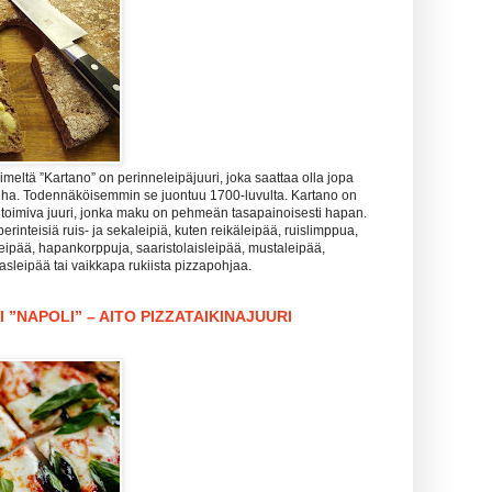
meltä ”Kartano” on perinneleipäjuuri, joka saattaa olla jopa
nha. Todennäköisemmin se juontuu 1700-luvulta. Kartano on
 toimiva juuri, jonka maku on pehmeän tasapainoisesti hapan.
perinteisiä ruis- ja sekaleipiä, kuten reikäleipää, ruislimppua,
leipää, hapankorppuja, saaristolaisleipää, mustaleipää,
lasleipää tai vaikkapa rukiista pizzapohjaa.
 ”NAPOLI” – AITO PIZZATAIKINAJUURI