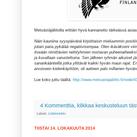
Metsästäjäliitolla erittäin hyvä kannanotto tärkeässä asia
Näin kauniina syyspäivänä kirjoittaisin mieluummin positii
jotain paria pykälää negatiivisempaa. Olen ikäväkseni viim
itseään nimittävien nettiryhmien nostavan puheenaiheeksi
ja kuvallaan varustettuina. Sen jälkeen ryhmän aikuiset j
sanankäänteillä jotka ylittävät kaikki hyvän maun rajat. E
arvoiseen kielenkäyttöön, oli aatteen palo millainen hyvän
Lue koko juttu täältä:
http://www.metsastajaliitto.fi/node/4
4 Kommenttia, klikkaa keskusteluun täs
Labels:
Linkkivinkki
TIISTAI 14. LOKAKUUTA 2014