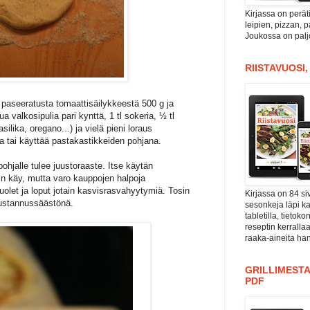
Kirjassa on perät
leipien, pizzan, 
Joukossa on paljo
RIISTAVUOSI
paseeratusta tomaattisäilykkeestä 500 g ja
 valkosipulia pari kynttä, 1 tl sokeria, ½ tl
silika, oregano...) ja vielä pieni loraus
a tai käyttää pastakastikkeiden pohjana.
ohjalle tulee juustoraaste. Itse käytän
n käy, mutta varo kauppojen halpoja
puolet ja loput jotain kasvisrasvahyytymiä. Tosin
Kirjassa on 84 si
kustannussäästönä.
sesonkeja läpi kal
tabletilla, tieto
reseptin kerrall
raaka-aineita han
GRILLIMESTA
PDF