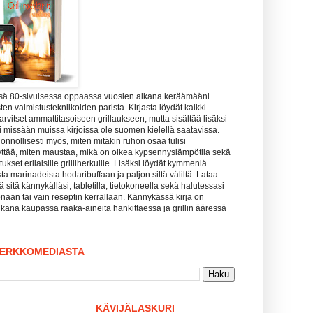
ssä 80-sivuisessa oppaassa vuosien aikana keräämääni
ten valmistustekniikoiden parista. Kirjasta löydät kaikki
tarvitset ammattitasoiseen grillaukseen, mutta sisältää lisäksi
uuri missään muissa kirjoissa ole suomen kielellä saatavissa.
uonnollisesti myös, miten mitäkin ruhon osaa tulisi
yttää, miten maustaa, mikä on oikea kypsennyslämpötila sekä
kset erilaisille grilliherkuille. Lisäksi löydät kymmeniä
sta marinadeista hodaribuffaan ja paljon siltä väliltä. Lataa
tää sitä kännykälläsi, tabletilla, tietokoneella sekä halutessasi
naan tai vain reseptin kerrallaan. Kännykässä kirja on
kana kaupassa raaka-aineita hankittaessa ja grillin ääressä
VERKKOMEDIASTA
KÄVIJÄLASKURI