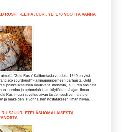
D RUSH” -LEIPÄJUURI, YLI 170 VUOTTA VANHA
nimeltä ”Gold Rush” Kaliforniasta vuodelta 1849 on yksi
rancisco sourdough" -taikinajuuriperheen parhaista. Gold
täsi poikkeuksellisen maukkaita, meheviä, ja juuren ansiosta
hanan tuoreina ja pehmeinä koko käyttöikänsä ajan, ilman
Gold Rush -juuri soveltuu aivan täydellisesti vehnäleipien,
zan ja makeiden leivonnaisten nostatukseen ilman hiivaa.
– RUISJUURI ETELÄSUOMALAISESTA
TANOSTA