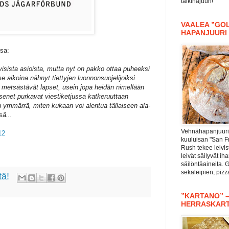
taikinajuuri!
VAALEA ”GOL
HAPANJUURI
ssa:
visista asioista, mutta nyt on pakko ottaa puheeksi
e aikoina nähnyt tiettyjen luonnonsuojelijoiksi
 metsästävät lapset, usein jopa heidän nimellään
äsenet purkavat viestiketjussa katkeruuttaan
n ymmärrä, miten kukaan voi alentua tällaiseen ala-
sä...
Vehnähapanjuuri 
12
kuuluisan "San F
Rush tekee leivis
leivät säilyvät i
säilöntäaineita. 
sekaleipien, piz
tä!
”KARTANO” 
HERRASKAR