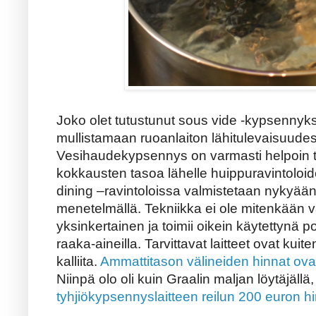
Joko olet tutustunut sous vide -kypsennyks
mullistamaan ruoanlaiton lähitulevaisuudes
Vesihaudekypsennys on varmasti helpoin ta
kokkausten tasoa lähelle huippuravintoloid
dining –ravintoloissa valmistetaan nykyään 
menetelmällä. Tekniikka ei ole mitenkään v
yksinkertainen ja toimii oikein käytettynä p
raaka-aineilla. Tarvittavat laitteet ovat kuit
kalliita.
Ammattitason välineiden hinnat ovat
Niinpä olo oli kuin Graalin maljan löytäjällä
tyhjiökypsennyslaitteen reilun 200 euron hi