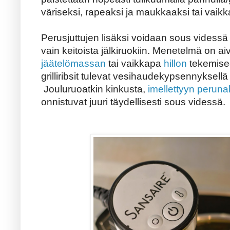
väriseksi, rapeaksi ja maukkaaksi tai vaik
Perusjuttujen lisäksi voidaan sous videssä
vain keitoista jälkiruokiin. Menetelmä on a
jäätelömassan
tai vaikkapa
hillon
tekemisee
grilliribsit tulevat vesihaudekypsennyksellä 
Jouluruoatkin kinkusta,
imellettyyn peruna
onnistuvat juuri täydellisesti sous videssä.