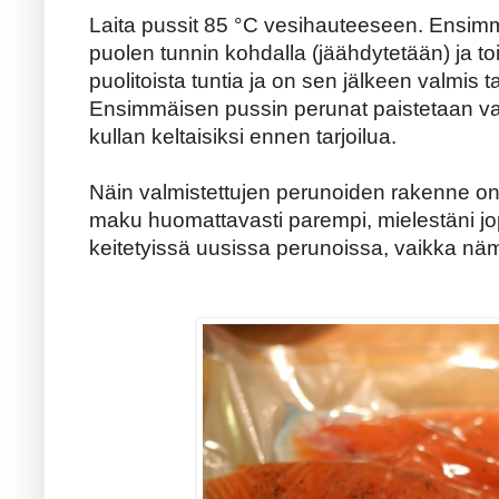
Laita pussit 85 °C vesihauteeseen. Ensim
puolen tunnin kohdalla (jäähdytetään) ja t
puolitoista tuntia ja on sen jälkeen valmis t
Ensimmäisen pussin perunat paistetaan val
kullan keltaisiksi ennen tarjoilua.
Näin valmistettujen perunoiden rakenne on
maku huomattavasti parempi, mielestäni jop
keitetyissä uusissa perunoissa, vaikka näm