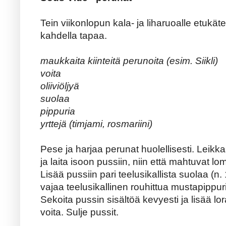
Tein viikonlopun kala- ja liharuoalle etukä
kahdella tapaa.
maukkaita kiinteitä perunoita (esim. Siikli)
voita
oliiviöljyä
suolaa
pippuria
yrttejä (timjami, rosmariini)
Pese ja harjaa perunat huolellisesti. Leikk
ja laita isoon pussiin, niin että mahtuvat lom
Lisää pussiin pari teelusikallista suolaa (n
vajaa teelusikallinen rouhittua mustapippur
Sekoita pussin sisältöä kevyesti ja lisää lor
voita. Sulje pussit.