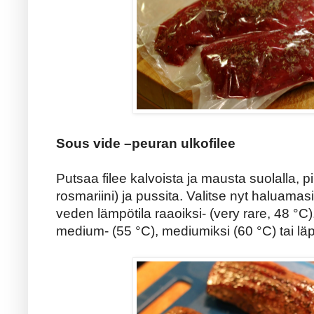
Sous vide –peuran ulkofilee
Putsaa filee kalvoista ja mausta suolalla, pipp
rosmariini) ja pussita. Valitse nyt haluama
veden lämpötila raaoiksi- (very rare, 48 °C),
medium- (55 °C), mediumiksi (60 °C) tai läp