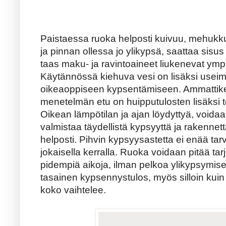
Paistaessa ruoka helposti kuivuu, mehukk
ja pinnan ollessa jo ylikypsä, saattaa sisus
taas maku- ja ravintoaineet liukenevat ym
Käytännössä kiehuva vesi on lisäksi useim
oikeaoppiseen kypsentämiseen. Ammattikei
menetelmän etu on huipputulosten lisäksi t
Oikean lämpötilan ja ajan löydyttyä, voida
valmistaa täydellistä kypsyyttä ja rakennet
helposti. Pihvin kypsyysastetta ei enää tarv
jokaisella kerralla. Ruoka voidaan pitää ta
pidempiä aikoja, ilman pelkoa ylikypsymis
tasainen kypsennystulos, myös silloin kuin 
koko vaihtelee.