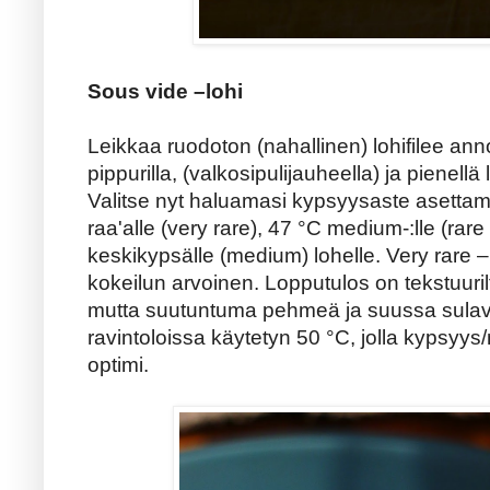
Sous vide –lohi
Leikkaa ruodoton (nahallinen) lohifilee ann
pippurilla, (valkosipulijauheella) ja pienellä 
Valitse nyt haluamasi kypsyysaste asettam
raa'alle (very rare), 47 °C medium-:lle (rare
keskikypsälle (medium) lohelle. Very rare
kokeilun arvoinen. Lopputulos on tekstuuri
mutta suutuntuma pehmeä ja suussa sulava.
ravintoloissa käytetyn 50 °C, jolla kypsyy
optimi.