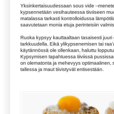
Yksinkertaisuudessaan sous vide –menete
kypsennetään vesihauteessa tiiviiseen mu
matalassa tarkasti kontrolloidussa lämpöti
saavutetaan monia etuja perinteisiin valmis
Ruoka kypsyy kauttaaltaan tasaisesti juu
tarkkuudella. Eikä ylikypsenemisen tai raa’
käytännössä ole ollenkaan, haluttu lopput
Kypsymisen tapahtuessa tiiviissä pussissa
on olematonta ja mehevyys optimaalinen, s
tallessa ja maut tiivistyvät entisestään.