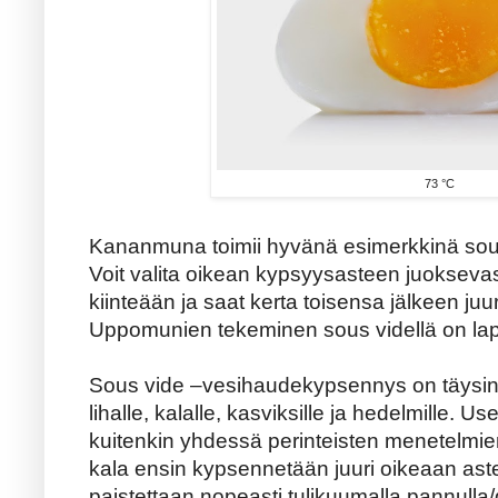
73 °C
Kananmuna toimii hyvänä esimerkkinä sous
Voit valita oikean kypsyysasteen juoksevas
kiinteään ja saat kerta toisensa jälkeen juur
Uppomunien tekeminen sous videllä on lap
Sous vide –vesihaudekypsennys on täysin
lihalle, kalalle, kasviksille ja hedelmille.
kuitenkin yhdessä perinteisten menetelmien
kala ensin kypsennetään juuri oikeaan as
paistettaan nopeasti tulikuumalla pannulla/g