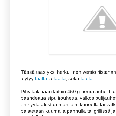
Tässä taas yksi herkullinen versio riistaham
löytyy
täältä
ja
täältä
, sekä
täältä
.
Pihvitaikinaan laitoin 450 g peurajauheliha
paahdettua sipulirouhetta, valkosipulijauhet
on syytä alustaa monitoimikoneella tai vatk
paistetaan kuumalla pannulla tai grillissä j