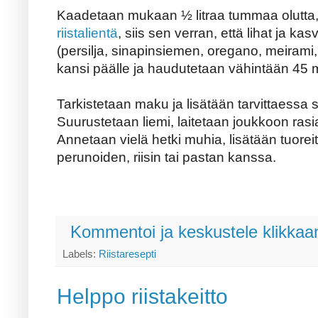
Kaadetaan mukaan ½ litraa tummaa olutta
riistalientä
, siis sen verran, että lihat ja ka
(persilja, sinapinsiemen, oregano, meirami, t
kansi päälle ja haudutetaan vähintään 45 m
Tarkistetaan maku ja lisätään tarvittaessa 
Suurustetaan liemi, laitetaan joukkoon
rasi
Annetaan vielä hetki muhia, lisätään tuoreita 
perunoiden, riisin tai pastan kanssa.
Kommentoi ja keskustele klikkaam
Labels:
Riistaresepti
Helppo riistakeitto