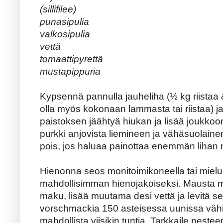
(sillifilee)
punasipulia
valkosipulia
vettä
tomaattipyrettä
mustapippuria
Kypsennä pannulla jauheliha (½ kg riistaa 
olla myös kokonaan lammasta tai riistaa) ja
paistoksen jäähtyä hiukan ja lisää joukkoon
purkki anjovista liemineen ja vähäsuolainen si
pois, jos haluaa painottaa enemmän lihan
Hienonna seos monitoimikoneella tai mielu
mahdollisimman hienojakoiseksi. Mausta mus
maku, lisää muutama desi vettä ja levitä 
vorschmackia 150 asteisessa uunissa vähint
mahdollista viisikin tuntia. Tarkkaile neste