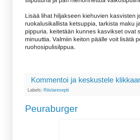
silputtuna ja pari hienonnettua valkosipulin
Lisää lihat hiljakseen kiehuvien kasvisten
ruokalusikallista ketsuppia, tarkista maku j
pippuria. keitetään kunnes kasvikset ovat s
minuuttia. Valmiin keiton päälle voit lisätä per
ruohosipulisilppua.
Kommentoi ja keskustele klikkaam
Labels:
Riistaresepti
Peuraburger