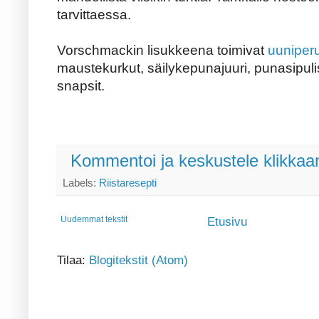
tarvittaessa.
Vorschmackin lisukkeena toimivat
uuniper
maustekurkut, säilykepunajuuri, punasipulis
snapsit.
Kommentoi ja keskustele klikkaam
Labels:
Riistaresepti
Uudemmat tekstit
Etusivu
Tilaa:
Blogitekstit (Atom)