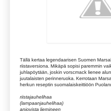
Tällä kertaa legendaarisen Suomen Marsa
riistaversiona. Mikäpä sopisi paremmin va
juhlapöytään, joskin vorscmack lienee alun
juutalaisten perinneruoka. Kerrotaan Mars
herkun reseptin suomalaiskeittiöön Puolanr
riistajauhelihaa
(lampaanjauhelihaa)
anjovista liemineen