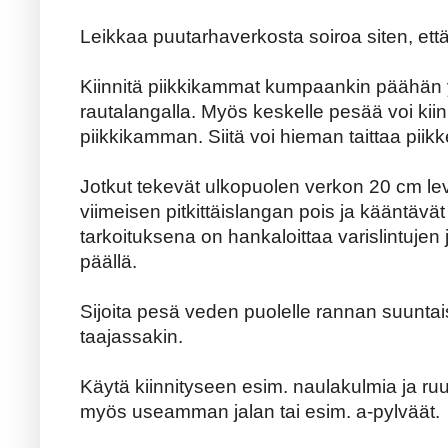
Leikkaa puutarhaverkosta soiroa siten, että 
Kiinnitä piikkikammat kumpaankin päähän ylä
rautalangalla. Myös keskelle pesää voi kiin
piikkikamman. Siitä voi hieman taittaa piik
Jotkut tekevät ulkopuolen verkon 20 cm l
viimeisen pitkittäislangan pois ja kääntävät 
tarkoituksena on hankaloittaa varislintujen
päällä.
Sijoita pesä veden puolelle rannan suuntai
taajassakin.
Käytä kiinnityseen esim. naulakulmia ja ru
myös useamman jalan tai esim. a-pylväät.