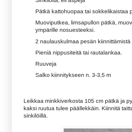
Sinkilöitä, eli aspeja
Pätkä kattohuopaa tai sokkelikaista
Muoviputkea, limsapullon pätkä, muovia 
ympärille nosuesteeksi.
2 naulauskulmaa pesän kiinnittämistä
Pieniä nippusiteitä tai rautalankaa.
Ruuveja
Salko kiinnitykseen n. 3-3,5 m
Leikkaa minkkiverkosta 105 cm pätkä ja pyö
kaksi ruutua tulee päällekkäin. Kiinnitä tait
sinkilöillä.