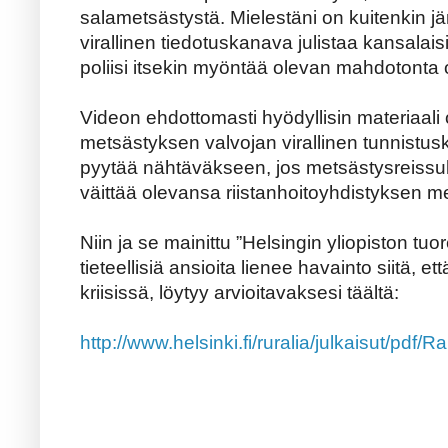
salametsästystä. Mielestäni on kuitenkin jär
virallinen tiedotuskanava julistaa kansalaisi
poliisi itsekin myöntää olevan mahdotonta 
Videon ehdottomasti hyödyllisin materiaali o
metsästyksen valvojan virallinen tunnistusk
pyytää nähtäväkseen, jos metsästysreissul
väittää olevansa riistanhoitoyhdistyksen m
Niin ja se mainittu ”Helsingin yliopiston tuo
tieteellisiä ansioita lienee havainto siitä, et
kriisissä, löytyy arvioitavaksesi täältä:
http://www.helsinki.fi/ruralia/julkaisut/pdf/R