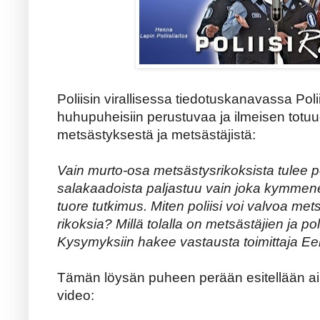
Poliisin virallisessa tiedotuskanavassa Polii
huhupuheisiin perustuvaa ja ilmeisen totuu
metsästyksestä ja metsästäjistä:
Vain murto-osa metsästysrikoksista tulee po
salakaadoista paljastuu vain joka kymmenes
tuore tutkimus. Miten poliisi voi valvoa me
rikoksia? Millä tolalla on metsästäjien ja po
Kysymyksiin hakee vastausta toimittaja E
Tämän löysän puheen perään esitellään aih
video: