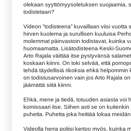
olekaan syyttömyysoletuksen suojaamia, s
todistetaan?
Videon ”todisteena” kuvaillaan viisi vuotta
hirven kuolema ja surullisen kuuluisa Perh
molemmat päinvastoin todistavat, kuinka va
huomaamatta. Lisätodisteena Keski-Suomen
Arto Rajala väittää itse pystyvänsä salame
koskaan kiinni. On toki selvää, että pomopor
tehdä täydellisiä rikoksia ehkä helpommin k
on todistusarvoinen vain jos Arto Rajala o
jäämättä siitä kiinni.
Ehkä, mene ja tiedä, totuuden asiasta voi 
komissaari itse. Siihen asti se on kuitenki
puhetta. Puhetta joka heittää lokaa meidän 
Videolla herra poliisi kertoo myös, kuinka