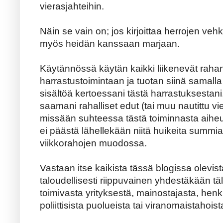
vierasjahteihin.
Näin se vain on; jos kirjoittaa herrojen vehke
myös heidän kanssaan marjaan.
Käytännössä käytän kaikki liikenevät raha
harrastustoimintaan ja tuotan siinä samalla ka
sisältöä kertoessani tästä harrastuksestani
saamani rahalliset edut (tai muu nautittu vi
missään suhteessa tästä toiminnasta aiheut
ei päästä lähellekään niitä huikeita summia,
viikkorahojen muodossa.
Vastaan itse kaikista tässä blogissa olevista
taloudellisesti riippuvainen yhdestäkään täll
toimivasta yrityksestä, mainostajasta, henk
poliittisista puolueista tai viranomaistahoist