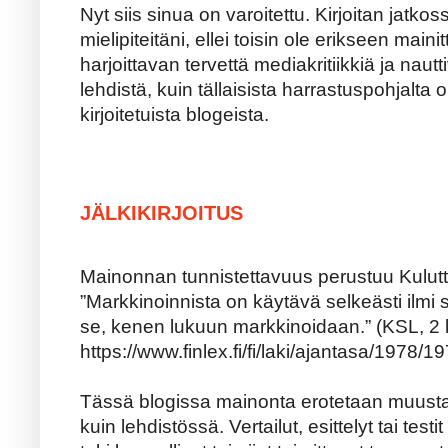
Nyt siis sinua on varoitettu. Kirjoitan jatk
mielipiteitäni, ellei toisin ole erikseen maini
harjoittavan tervettä mediakritiikkiä ja naut
lehdistä, kuin tällaisista harrastuspohjalta 
kirjoitetuista blogeista.
JÄLKIKIRJOITUS
Mainonnan tunnistettavuus perustuu Kulutt
”Markkinoinnista on käytävä selkeästi ilmi 
se, kenen lukuun markkinoidaan.” (KSL, 2 
https://www.finlex.fi/fi/laki/ajantasa/1978/
Tässä blogissa mainonta erotetaan muusta
kuin lehdistössä. Vertailut, esittelyt tai tes