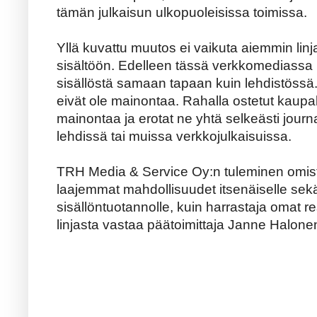
tämän julkaisun ulkopuoleisissa toimissa.
Yllä kuvattu muutos ei vaikuta aiemmin linj
sisältöön. Edelleen tässä verkkomediassa
sisällöstä samaan tapaan kuin lehdistössä. Ver
eivät ole mainontaa. Rahalla ostetut kaupall
mainontaa ja erotat ne yhtä selkeästi journal
lehdissä tai muissa verkkojulkaisuissa.
TRH Media & Service Oy:n tuleminen omist
laajemmat mahdollisuudet itsenäiselle sek
sisällöntuotannolle, kuin harrastaja omat re
linjasta vastaa päätoimittaja Janne Halonen