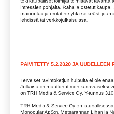
toki kaupalliset toimijat toimittavat tavaraa 
intressien pohjalta. Rahalla ostetut kaupalli
mainontaa ja erotat ne yhtä selkeästi journal
lehdissä tai verkkojulkaisuissa.
PÄIVITETTY 5.2.2020 JA UUDELLEEN P
Terveiset ravintoketjun huipulta ei ole enää
Julkaisu on muuttunut monikanavaiseksi v
on TRH Media & Service Oy, Y-tunnus 310
TRH Media & Service Oy on kaupallisess
Monocular ApS:n, Metsärannan Lihan ja N