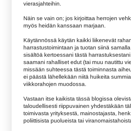
vierasjahteihin.
Näin se vain on; jos kirjoittaa herrojen vehke
myös heidän kanssaan marjaan.
Käytännössä käytän kaikki liikenevät raha
harrastustoimintaan ja tuotan siinä samalla ka
sisältöä kertoessani tästä harrastuksestani
saamani rahalliset edut (tai muu nautittu vi
missään suhteessa tästä toiminnasta aiheut
ei päästä lähellekään niitä huikeita summia,
viikkorahojen muodossa.
Vastaan itse kaikista tässä blogissa olevista
taloudellisesti riippuvainen yhdestäkään täll
toimivasta yrityksestä, mainostajasta, henk
poliittisista puolueista tai viranomaistahoist