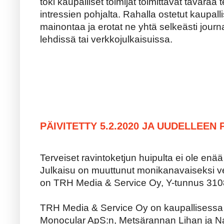
toki kaupalliset toimijat toimittavat tavaraa 
intressien pohjalta. Rahalla ostetut kaupalli
mainontaa ja erotat ne yhtä selkeästi journal
lehdissä tai verkkojulkaisuissa.
PÄIVITETTY 5.2.2020 JA UUDELLEEN P
Terveiset ravintoketjun huipulta ei ole enää
Julkaisu on muuttunut monikanavaiseksi v
on TRH Media & Service Oy, Y-tunnus 310
TRH Media & Service Oy on kaupallisess
Monocular ApS:n, Metsärannan Lihan ja N