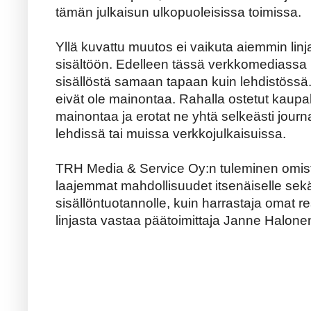
tämän julkaisun ulkopuoleisissa toimissa.
Yllä kuvattu muutos ei vaikuta aiemmin linj
sisältöön. Edelleen tässä verkkomediassa
sisällöstä samaan tapaan kuin lehdistössä. Ver
eivät ole mainontaa. Rahalla ostetut kaupall
mainontaa ja erotat ne yhtä selkeästi journal
lehdissä tai muissa verkkojulkaisuissa.
TRH Media & Service Oy:n tuleminen omist
laajemmat mahdollisuudet itsenäiselle sek
sisällöntuotannolle, kuin harrastaja omat re
linjasta vastaa päätoimittaja Janne Halonen