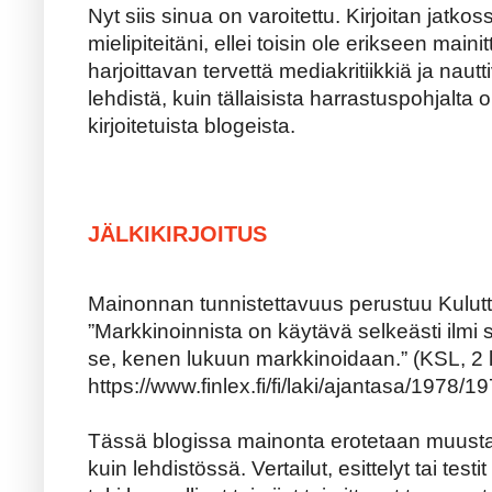
Nyt siis sinua on varoitettu. Kirjoitan jatk
mielipiteitäni, ellei toisin ole erikseen maini
harjoittavan tervettä mediakritiikkiä ja naut
lehdistä, kuin tällaisista harrastuspohjalta 
kirjoitetuista blogeista.
JÄLKIKIRJOITUS
Mainonnan tunnistettavuus perustuu Kulutt
”Markkinoinnista on käytävä selkeästi ilmi 
se, kenen lukuun markkinoidaan.” (KSL, 2 
https://www.finlex.fi/fi/laki/ajantasa/1978/
Tässä blogissa mainonta erotetaan muusta
kuin lehdistössä. Vertailut, esittelyt tai tes