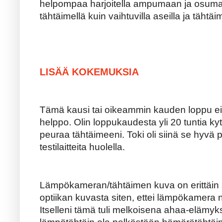
helpompaa harjoitella ampumaan ja osumaa
tähtäimellä kuin vaihtuvilla aseilla ja tähtäim
LISÄÄ KOKEMUKSIA
Tämä kausi tai oikeammin kauden loppu e
helppo. Olin loppukaudesta yli 20 tuntia ky
peuraa tähtäimeeni. Toki oli siinä se hyvä pu
testilaitteita huolella.
Lämpökameran/tähtäimen kuva on erittäin s
optiikan kuvasta siten, ettei lämpökamera
Itselleni tämä tuli melkoisena ahaa-elämyks