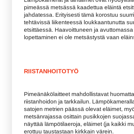
pimeässä metsässä kaadettua eläintä etsi
jahdatessa. Erityisesti tämä korostuu suurr
tehtävissä liikenteessä loukkaantunutta suur
etsittäessä. Haavoittuneen ja avuttomassa
lopettaminen ei ole metsästystä vaan eläin
RIISTANHOITOTYÖ
Pimeänäkölaitteet mahdollistavat huomat
riistanhoidon ja tarkkailun. Lämpökameral
satojen metrien päässä olevat eläimet, myö
metsänrajassa osittain pusikkojen suoja
näyttää lämpötilaeroja, eläimet (ja kaikki
erottuu taustastaan kirkkain värein.