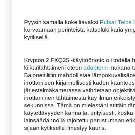
Pyysin samalla kokeiltavaksi
Pulsar Telos
korvaamaan perinteistä katselukiikaria ymp
kytiksellä.
Krypton 2 FXQ35 -käyttöönotto oli todella h
kiikaritähtäimeni eteen
adapterin
mukana tul
Bajonettiliitin mahdollistaa lämpökuvalisäos
irrottamisen kirjaimellisesti käden käänte
järjestelmäkamerassa vaihdetaan objektiivi
irrottaminen tähtäimestä käy ilman erikoi
sekunnissa. Tämä on mielestäni erittäin t
käytettävyyden kannalta, erityisesti, kosk
lainsäädännöllä rajoitettu perustumaan eri
sijaan kytikselle ilmestyy kauris.