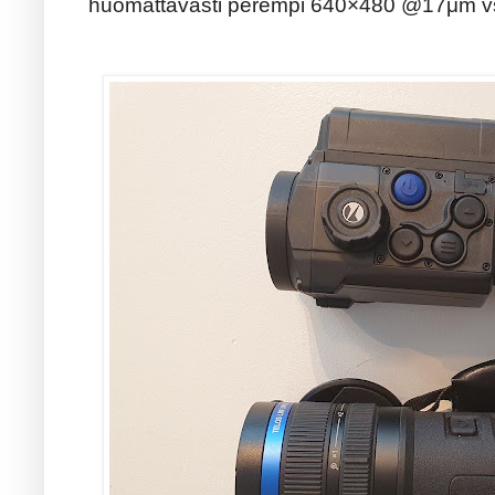
huomattavasti perempi 640×480 @17μm v