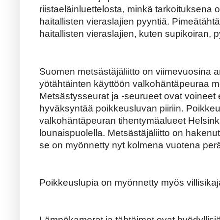
riistaeläinluettelosta, minkä tarkoituksena o
haitallisten vieraslajien pyyntiä. Pimeätähtäi
haitallisten vieraslajien, kuten supikoiran, 
Suomen metsästäjäliitto on viimevuosina 
yötähtäinten käyttöön valkohäntäpeuraa m
Metsästysseurat ja -seurueet ovat voineet e
hyväksyntää poikkeusluvan piiriin. Poikkeu
valkohäntäpeuran tihentymäalueet Helsink
lounaispuolella. Metsästäjäliitto on hakenu
se on myönnetty nyt kolmena vuotena perä
Poikkeuslupia on myönnetty myös villisikaj
Lämpökamerat ja tähtäimet ovat hyödyllis