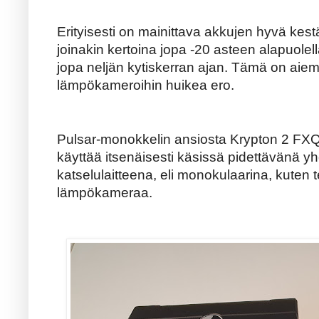
Erityisesti on mainittava akkujen hyvä kest
joinakin kertoina jopa -20 asteen alapuolel
jopa neljän kytiskerran ajan. Tämä on aiem
lämpökameroihin huikea ero.
Pulsar-monokkelin ansiosta Krypton 2 FX
käyttää itsenäisesti käsissä pidettävänä yh
katselulaitteena, eli monokulaarina, kute
lämpökameraa.