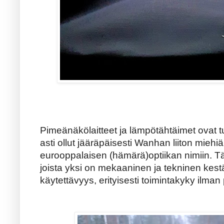
Pimeänäkölaitteet ja lämpötähtäimet ovat t
asti ollut jääräpäisesti Wanhan liiton miehi
eurooppalaisen (hämärä)optiikan nimiin. Tä
joista yksi on mekaaninen ja tekninen kes
käytettävyys, erityisesti toimintakyky ilman