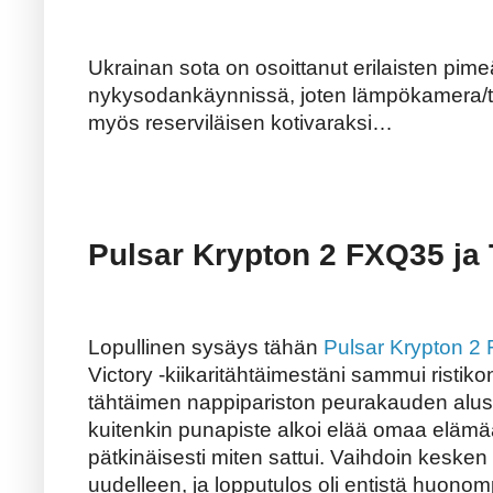
Ukrainan sota on osoittanut erilaisten pim
nykysodankäynnissä, joten lämpökamera/tä
myös reserviläisen kotivaraksi…
Pulsar Krypton 2 FXQ35 ja
Lopullinen sysäys tähän
Pulsar Krypton 2
Victory -kiikaritähtäimestäni sammui ristiko
tähtäimen nappipariston peurakauden aluss
kuitenkin punapiste alkoi elää omaa elämään
pätkinäisesti miten sattui. Vaihdoin kesken
uudelleen, ja lopputulos oli entistä huonom