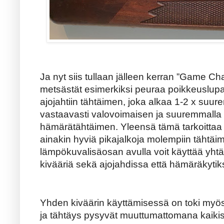
Ja nyt siis tullaan jälleen kerran ”Game Ch
metsästät esimerkiksi peuraa poikkeuslupa-
ajojahtiin tähtäimen, joka alkaa 1-2 x suure
vastaavasti valovoimaisen ja suuremmalla
hämärätähtäimen. Yleensä tämä tarkoittaa m
ainakin hyviä pikajalkoja molempiin tähtäi
lämpökuvalisäosan avulla voit käyttää yhtä 
kivääriä sekä ajojahdissa että hämäräkytik
Yhden kiväärin käyttämisessä on toki myös
ja tähtäys pysyvät muuttumattomana kaikiss