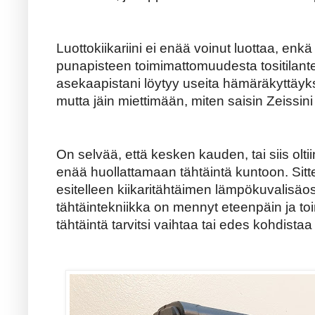
Luottokiikariini ei enää voinut luottaa, enkä 
punapisteen toimimattomuudesta tositilan
asekaapistani löytyy useita hämäräkyttäyk
mutta jäin miettimään, miten saisin Zeissini 
On selvää, että kesken kauden, tai siis olt
enää huollattamaan tähtäintä kuntoon. Sitt
esitelleen kiikaritähtäimen lämpökuvalisäosa
tähtäintekniikka on mennyt eteenpäin ja toim
tähtäintä tarvitsi vaihtaa tai edes kohdista