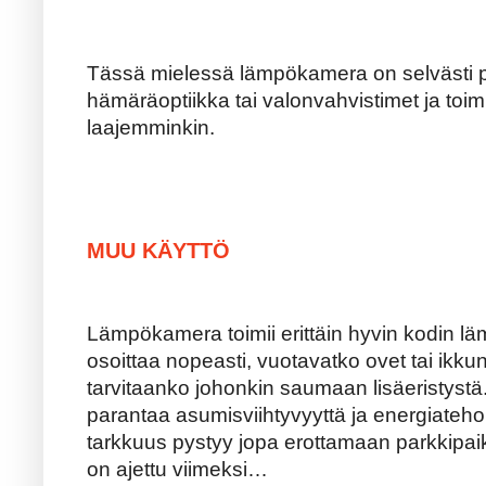
Tässä mielessä lämpökamera on selvästi p
hämäräoptiikka tai valonvahvistimet ja toim
laajemminkin.
MUU KÄYTTÖ
Lämpökamera toimii erittäin hyvin kodin l
osoittaa nopeasti, vuotavatko ovet tai ikkun
tarvitaanko johonkin saumaan lisäeristystä
parantaa asumisviihtyvyyttä ja energiate
tarkkuus pystyy jopa erottamaan parkkipaika
on ajettu viimeksi…