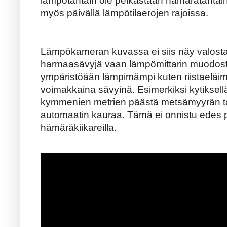
lämpötähtäin ole pelkästään hämärätähtäi
myös päivällä lämpötilaerojen rajoissa.
Lämpökameran kuvassa ei siis näy valosta j
harmaasävyjä vaan lämpömittarin muodost
ympäristöään lämpimämpi kuten riistaeläim
voimakkaina sävyinä. Esimerkiksi kytiksell
kymmenien metrien päästä metsämyyrän tai
automaatin kauraa. Tämä ei onnistu edes pa
hämäräkiikareilla.