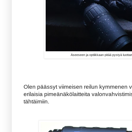
Aseeseen ja optiikkaan pitää pystyä luot
Olen päässyt viimeisen reilun kymmenen 
erilaisia pimeänäkölaitteita valonvahvistimis
tähtäimiin.