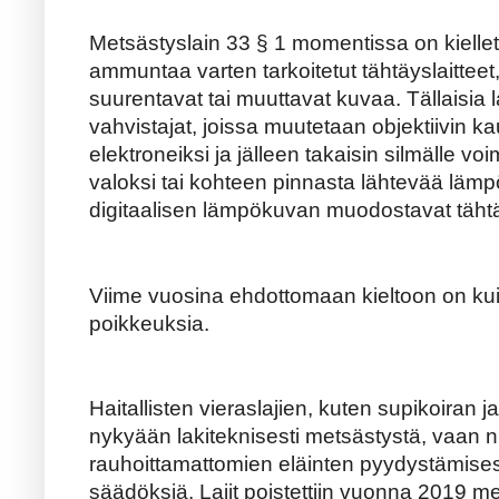
Metsästyslain 33 § 1 momentissa on kiel
ammuntaa varten tarkoitetut tähtäyslaitteet,
suurentavat tai muuttavat kuvaa. Tällaisia l
vahvistajat, joissa muutetaan objektiivin kau
elektroneiksi ja jälleen takaisin silmälle
valoksi tai kohteen pinnasta lähtevää lämpö
digitaalisen lämpökuvan muodostavat täht
Viime vuosina ehdottomaan kieltoon on kuite
poikkeuksia.
Haitallisten vieraslajien, kuten supikoiran 
nykyään lakiteknisesti metsästystä, vaan n
rauhoittamattomien eläinten pyydystämises
säädöksiä. Lajit poistettiin vuonna 2019 me