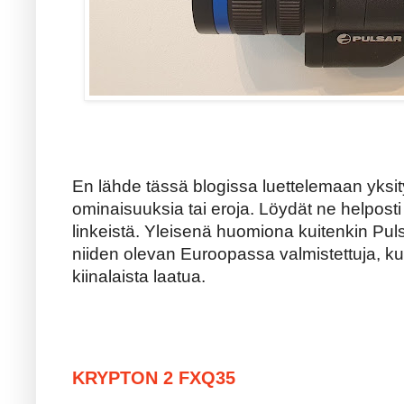
En lähde tässä blogissa luettelemaan yksity
ominaisuuksia tai eroja. Löydät ne helposti 
linkeistä. Yleisenä huomiona kuitenkin Pul
niiden olevan Euroopassa valmistettuja, kun
kiinalaista laatua.
KRYPTON 2 FXQ35