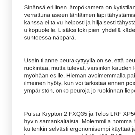
Sinänsä erillinen lämpökamera on kytistilan
verrattuna aseen tähtäimen läpi tähystämi
kanssa ei taivu helposti ja hiljaisesti tä
ulkopuolelle. Lisäksi toki pieni yhdellä käde
suhteessa näppärä.
Usein tilanne peurakyttyyllä on se, että peu
ruokintaa, mutta tulevat, varsinkin kauden l
myöhään esille. Hieman avoimemmalla pai
ilmeinen hyöty, kun voi tarkistaa ennen p
ympäristön, onko peuroja jo ruokinnan liep
Pulsar Krypton 2 FXQ35 ja Telos LRF XP5
hyvin samankaltaista. Molemmilla homma ho
kuitenkin selvästi ergonomisempi käyttää j