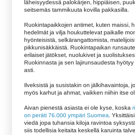
läheisyydessä palokärjen, hippiäisen, puuki
seitsemäs tammikuuta kovilla pakkasilla.
Ruokintapaikkojen antimet, kuten maissi, h
hedelmät ja vilja houkuttelevat paikalle mo
hyönteisistä, selkärangattomista, matelijoist
pikkunisäkkäistä. Ruokintapaikan runsaute
erilaiset jätökset, nuolukivet ja suolistukse
Ruokinnasta ja sen lajirunsaudesta hyötyy s
asti.
Ilveksistä ja susistakin on jälkihavaintoja, jo
myös karhut ja ahmat, vaikken niihin itse 
Aivan pienestä asiasta ei ole kyse, koska
r
on peräti 76.000 ympäri Suomea
. Yksittäis
viedä jopa tuhansia kiloja ravintoa syksyst
siis todellisia keitaita keskellä karuinta talv