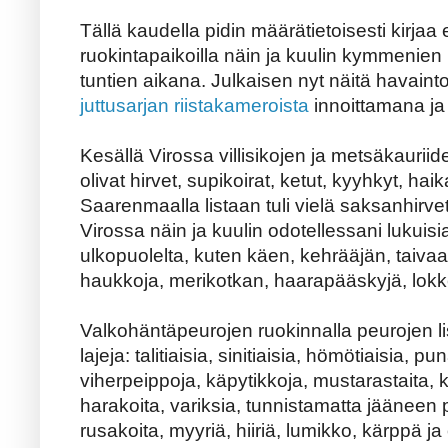
Tällä kaudella pidin määrätietoisesti kirjaa er
ruokintapaikoilla näin ja kuulin kymmenien
tuntien aikana. Julkaisen nyt näitä havaint
juttusarjan riistakameroista
innoittamana ja
Kesällä Virossa villisikojen ja metsäkauriiden
olivat hirvet, supikoirat, ketut, kyyhkyt, haika
Saarenmaalla listaan tuli vielä saksanhirve
Virossa näin ja kuulin odotellessani lukuisi
ulkopuolelta, kuten käen, kehrääjän, taiv
haukkoja, merikotkan, haarapääskyjä, lokke
Valkohäntäpeurojen ruokinnalla peurojen lis
lajeja: talitiaisia, sinitiaisia, hömötiaisia, pu
viherpeippoja, käpytikkoja, mustarastaita, k
harakoita, variksia, tunnistamatta jääneen pö
rusakoita, myyriä, hiiriä, lumikko, kärppä ja