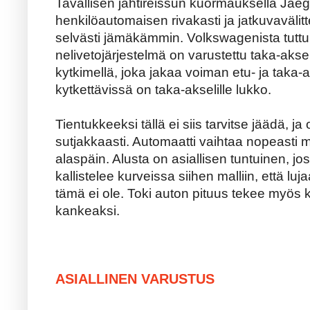
Tavallisen jahtireissun kuormauksella Jaege
henkilöautomaisen rivakasti ja jatkuvavälit
selvästi jämäkämmin. Volkswagenista tut
nelivetojärjestelmä on varustettu taka-akse
kytkimellä, joka jakaa voiman etu- ja taka-a
kytkettävissä on taka-akselille lukko.
Tientukkeeksi tällä ei siis tarvitse jäädä, ja
sutjakkaasti. Automaatti vaihtaa nopeasti m
alaspäin. Alusta on asiallisen tuntuinen, 
kallistelee kurveissa siihen malliin, että lu
tämä ei ole. Toki auton pituus tekee myös
kankeaksi.
ASIALLINEN VARUSTUS