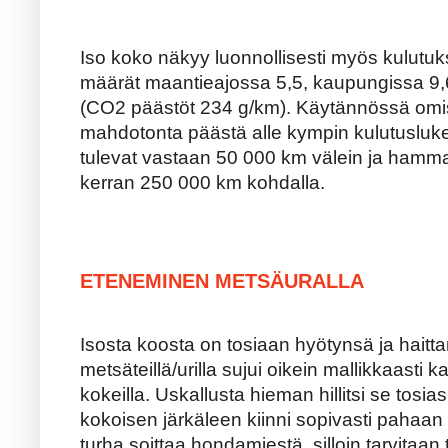
Iso koko näkyy luonnollisesti myös kulutuk
määrät maantieajossa 5,5, kaupungissa 9,6 
(CO2 päästöt 234 g/km). Käytännössä omis
mahdotonta päästä alle kympin kulutusluke
tulevat vastaan 50 000 km välein ja ham
kerran 250 000 km kohdalla.
ETENEMINEN METSÄURALLA
Isosta koosta on tosiaan hyötynsä ja hait
metsäteillä/urilla sujui oikein mallikkaasti 
kokeilla. Uskallusta hieman hillitsi se tosia
kokoisen järkäleen kiinni sopivasti pahaan
turha soittaa hondamiestä, silloin tarvitaan