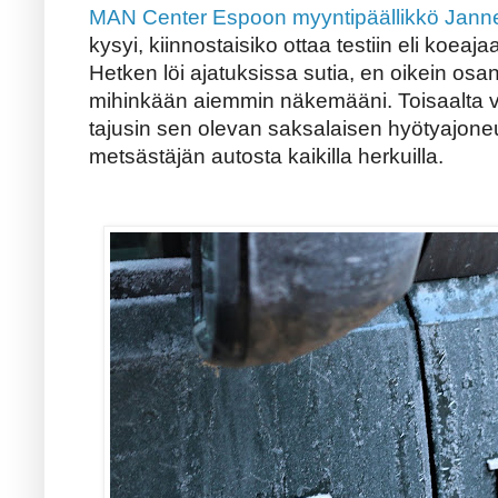
MAN Center Espoon myyntipäällikkö Jan
kysyi, kiinnostaisiko ottaa testiin eli koe
Hetken löi ajatuksissa sutia, en oikein os
mihinkään aiemmin näkemääni. Toisaalta va
tajusin sen olevan saksalaisen hyötyajon
metsästäjän autosta kaikilla herkuilla.