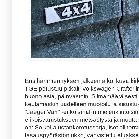
Ensihämmennyksen jälkeen alkoi kuva ki
TGE perustuu pitkälti Volkswagen Crafterii
huono asia, päinvastoin. Silmämääräisesti 
keulamaskin uudelleen muotoilu ja sisustu
"Jaeger Van" -erikoismallin mielenkiintoisim
erikoisvarustukseen metsästystä ja muuta er
on: Seikel-alustankorotussarja, isot all terra
tasauspyörästönlukko, vahvistettu etuaksel