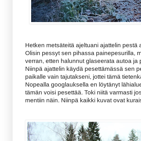
Hetken metsäteitä ajeltuani ajattelin pestä
Olisin pessyt sen pihassa painepesurilla, m
verran, etten halunnut glaseerata autoa ja
Niinpä ajattelin käydä pesettämässä sen p
paikalle vain tajutakseni, jottei tämä tiet
Nopealla googlauksella en löytänyt lähial
tämän voisi pesettää. Toki niitä varmasti joss
mentiin näin. Niinpä kaikki kuvat ovat kurai