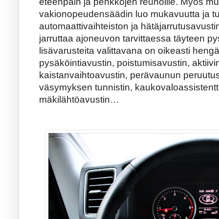
eteenpäin ja penkkojen reunoille. Myös m
vakionopeudensäädin luo mukavuutta ja tu
automaattivaihteiston ja hätäjarrutusavust
jarruttaa ajoneuvon tarvittaessa täyteen py
lisävarusteita valittavana on oikeasti hengäs
pysäköintiavustin, poistumisavustin, aktiivi
kaistanvaihtoavustin, perävaunun peruutusa
väsymyksen tunnistin, kaukovaloassistentti
mäkilähtöavustin…