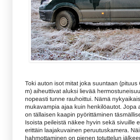
Toki auton isot mitat joka suuntaan (pituus
m) aiheuttivat aluksi lievää hermostuneisu
nopeasti tunne rauhoittui. Nämä nykyaikai
mukavampia ajaa kuin henkilöautot. Jopa ah
on tällaisen kaapin pyörittäminen täsmälli
Isoista peileistä näkee hyvin sekä sivuille 
erittäin laajakuvainen peruutuskamera. Näi
hahmottaminen on pienen totuttelun jälkeen