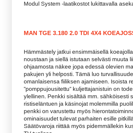
Modul System -laatikostot lukittavalla asek
MAN TGE 3.180 2.0 TDI 4X4 KOEAJO
Hämmästely jatkui ensimmäisellä koeajolla
noustaan ja siellä istutaan selvästi muuta 
ohjaamosta näkee jopa edessä olevien maas
pakujen yli helposti. Tämä luo turvallisuud
omanlaisensa fiiliksen ajamiseen. Isoista re
”pomppujousitettu” kuljettajanistuin on tode
ylellinen. Penkki sisältää mm. sähköisesti
ristiseläntuen ja käsinojat molemmilla puolill
penkki on varustettu myös hierontatoimin
ominaisuudet tulevat parhaiten esille pitkillä
Säätövaroja riittää myös pidemmällekin kusk