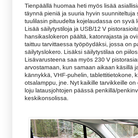
Tienpäällä huomaa heti myös lisää asialli
täynnä pieniä ja suuria hyvin suunniteltuja 
tuulilasin pituudelta kojelaudassa on syvä 
Lisää säilytystiloja ja USB/12 V pistorasioita
hansikaslokeron päältä, katonrajasta ja ov
taittuu tarvittaessa työpöydäksi, jossa on pa
säilytyslokero. Lisäksi säilytystilaa on piil
Lisävarusteena saa myös 230 V pistorasian.
arvostamaan, kun samaan aikaan käsillä ja
kännykkä, VHF-puhelin, tablettitietokone, k
otsalamppu, jne. Nyt kaikille tarvikkeille 
loju latausjohtojen päässä penkillä/penkinväl
keskikonsolissa.