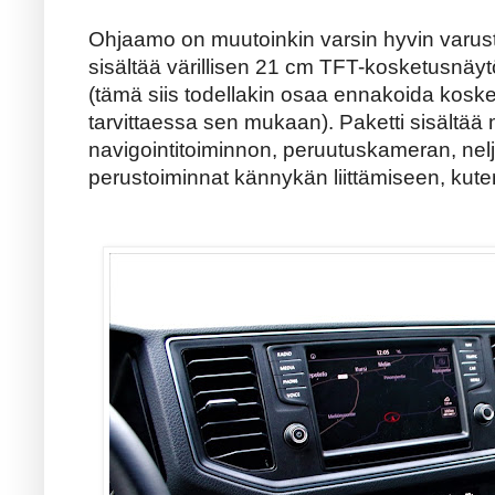
Ohjaamo on muutoinkin varsin hyvin varuste
sisältää värillisen 21 cm TFT-kosketusnäyt
(tämä siis todellakin osaa ennakoida koske
tarvittaessa sen mukaan). Paketti sisältää m
navigointitoiminnon, peruutuskameran, neljä
perustoiminnat kännykän liittämiseen, kute