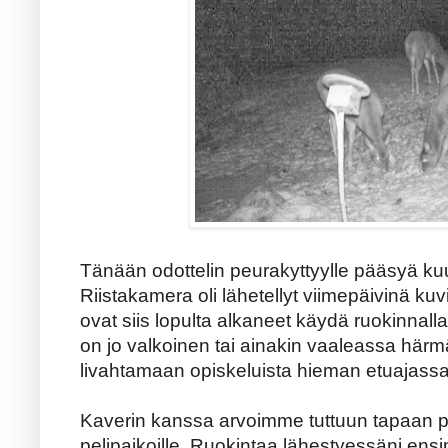
Tänään odottelin peurakyttyylle pääsyä kuu
Riistakamera oli lähetellyt viimepäivinä ku
ovat siis lopulta alkaneet käydä ruokinnall
on jo valkoinen tai ainakin vaaleassa härm
livahtamaan opiskeluista hieman etuajassa.
Kaverin kanssa arvoimme tuttuun tapaan pa
pelipaikoille. Ruokintaa lähestyessäni ens