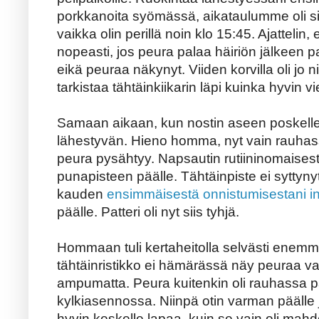
porkkanoita syömässä, aikataulumme oli si
vaikka olin perillä noin klo 15:45. Ajattelin
nopeasti, jos peura palaa häiriön jälkeen pa
eikä peuraa näkynyt. Viiden korvilla oli jo 
tarkistaa tähtäinkiikarin läpi kuinka hyvin 
Samaan aikaan, kun nostin aseen poskell
lähestyvän. Hieno homma, nyt vain rauhas
peura pysähtyy. Napsautin rutiininomaisesti
punapisteen päälle. Tähtäinpiste ei syttynyt
kauden
ensimmäisestä onnistumisestani 
päälle. Patteri oli nyt siis tyhjä.
Hommaan tuli kertaheitolla selvästi enemm
tähtäinristikko ei hämärässä näy peuraa vast
ampumatta. Peura kuitenkin oli rauhassa p
kylkiasennossa. Niinpä otin varman päälle j
hyvin keskelle lapaa, kuin se vain oli mahdo