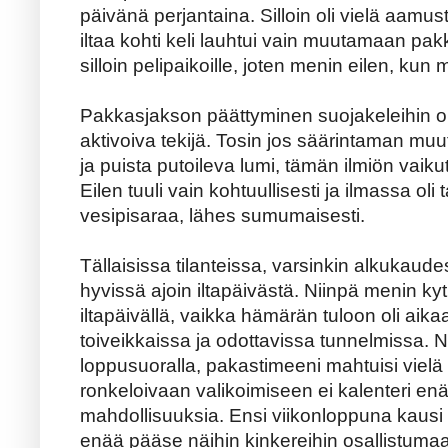
päivänä perjantaina. Silloin oli vielä aamus
iltaa kohti keli lauhtui vain muutamaan pa
silloin pelipaikoille, joten menin eilen, kun m
Pakkasjakson päättyminen suojakeleihin o
aktivoiva tekijä. Tosin jos säärintaman muu
ja puista putoileva lumi, tämän ilmiön vaik
Eilen tuuli vain kohtuullisesti ja ilmassa oli
vesipisaraa, lähes sumumaisesti.
Tällaisissa tilanteissa, varsinkin alkukaudes
hyvissä ajoin iltapäivästä. Niinpä menin ky
iltapäivällä, vaikka hämärän tuloon oli aikaa y
toiveikkaissa ja odottavissa tunnelmissa. N
loppusuoralla, pakastimeeni mahtuisi viel
ronkeloivaan valikoimiseen ei kalenteri en
mahdollisuuksia. Ensi viikonloppuna kausi o
enää pääse näihin kinkereihin osallistuma