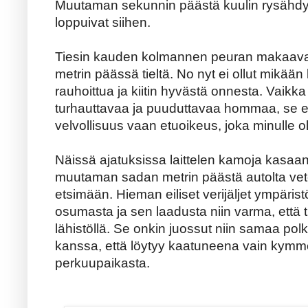
Muutaman sekunnin päästä kuulin rysähdy
loppuivat siihen.
Tiesin kauden kolmannen peuran makaava
metrin päässä tieltä. No nyt ei ollut mikään
rauhoittua ja kiitin hyvästä onnesta. Vaikka
turhauttavaa ja puuduttavaa hommaa, se e
velvollisuus vaan etuoikeus, joka minulle o
Näissä ajatuksissa laittelen kamoja kasa
muutaman sadan metrin päästä autolta vet
etsimään. Hieman eiliset verijäljet ympäris
osumasta ja sen laadusta niin varma, että
lähistöllä. Se onkin juossut niin samaa po
kanssa, että löytyy kaatuneena vain kymm
perkuupaikasta.