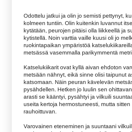
Odottelu jatkui ja olin jo semisti pettynyt, k
kolmeen tuntiin. Olin kuitenkin luvannut itse
kytätään, peurojen pitäisi olla liikkeellä ja
kytistellä. Noin varttia vaille kuusi oli jo m
ruokintapaikan ympäristöä katselukiikareilla
metsässä vasemmalla parikymmentä metriä
Katselukiikarit ovat kyllä aivan ehdoton varu
metsään nähnyt, eikä sinne olisi taipunut a
katsomaan. Näin peuran kävelevän metsäss
pysähdellen. Hetken jo luulin sen ohittava
arasti se kääntyi, pysähtyi ja vilkuili suu
useita kertoja hermostuneesti, mutta sitte
rauhoittuvan.
Varovainen eteneminen ja suuntaani vilkuilu 