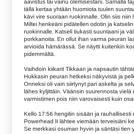
aavistus tai vainu olemisestani. Samalla tajus
tällä kertaa yhtään huomiota tuulen suuntaa
kävi vire suoraan ruokinnalle. Olin siis niin 
Miltei henkeäni pidätellen odotin ja katseli
ruokinnalle. Katseli tiukasti suuntaani ja 
porkkanoita. En ollut ihan varma peuran la
arvioida hämärässä. Se näytti kuitenkin ko
pidemmältä.
Vaihdoin kiikarit Tikkaan ja napsautin täht
Hukkasin peuran hetkeksi näkyvistä ja pel
Onneksi oli vain siirtynyt pari askelta ja 
lähes kyljittäin. Väänsin suurennosta vielä
varmistimen pois niin varovaisesti kuin osa
Kello 17:56 hengitin sisään ja rauhallisesti 
Powerhead II lähtee viemään terveisiäni k
Se merkkasi osuman hyvin ja säntäsi tien y