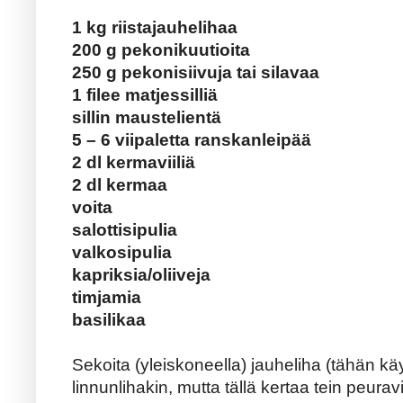
1 kg riistajauhelihaa
200 g pekonikuutioita
250 g pekonisiivuja tai silavaa
1 filee matjessilliä
sillin maustelientä
5 – 6 viipaletta ranskanleipää
2 dl kermaviiliä
2 dl kermaa
voita
salottisipulia
valkosipulia
kapriksia/oliiveja
timjamia
basilikaa
Sekoita (yleiskoneella) jauheliha (tähän kä
linnunlihakin, mutta tällä kertaa tein peurav