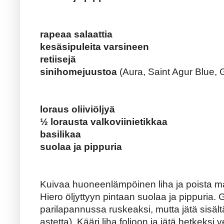
rapeaa salaattia
kesäsipuleita varsineen
retiisejä
sinihomejuustoa
(Aura, Saint Agur Blue,
loraus oliiviöljyä
½ lorausta valkoviinietikkaa
basilikaa
suolaa ja pippuria
Kuivaa huoneenlämpöinen liha ja poista mah
Hiero öljyttyyn pintaan suolaa ja pippuria. 
parilapannussa ruskeaksi, mutta jätä sisäl
astetta). Kääri liha folioon ja jätä hetkeksi