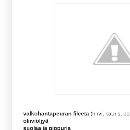
valkohäntäpeuran fileetä
(hirvi, kauris, po
oliiviöljyä
suolaa ja pippuria