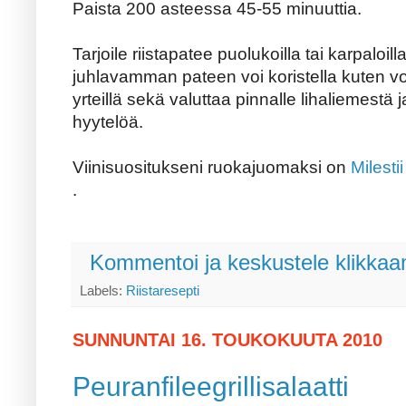
Paista 200 asteessa 45-55 minuuttia.
Tarjoile riistapatee puolukoilla tai karpaloil
juhlavamman pateen voi koristella kuten vo
yrteillä sekä valuttaa pinnalle lihaliemestä j
hyytelöä.
Viinisuositukseni ruokajuomaksi on
Milesti
.
Kommentoi ja keskustele klikkaam
Labels:
Riistaresepti
SUNNUNTAI 16. TOUKOKUUTA 2010
Peuranfileegrillisalaatti