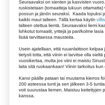
Seuraavaksi on sienten ja kasvisten vuoro. 
ruskistetaan (tomaatteja lukuun ottamatta) 
possun ja jänön seuraksi. Kaada lopuksi 
kaikki maut talteen. Tällä kertaa käytin
villi
talteen otettua lientä. Seuraavaksi liemi k
lohkotut tomaatit, yrttejä ja pari/kolme lasi
lisää tarvittaessa mausteita.
Usein ajatellaan, että ruuanlaittoon kelpaa
tietysti totta, että viinin ei tarvitse olla sie
vuosikertaa, mutta jos viini ei maistu Sinus
laita sitä ruokaankaan! Viinin tarkoitus ku
Kansi päälle pataan tai muutama kierros fol
200 asteessa tunti ja sen jälkeen 3-5 tunt
voit suurustaa liemen. Maistuu keitettyjen p
kanssa.