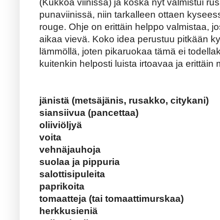
(Kukkoa viinissä) ja koska nyt valmistui r
punaviinissä, niin tarkalleen ottaen kysees
rouge. Ohje on erittäin helppo valmistaa, jo
aikaa vievä. Koko idea perustuu pitkään k
lämmöllä, joten pikaruokaa tämä ei todell
kuitenkin helposti luista irtoavaa ja erittäi
jänistä (metsäjänis, rusakko, citykani)
siansiivua (pancettaa)
oliiviöljyä
voita
vehnäjauhoja
suolaa ja pippuria
salottisipuleita
paprikoita
tomaatteja (tai tomaattimurskaa)
herkkusieniä