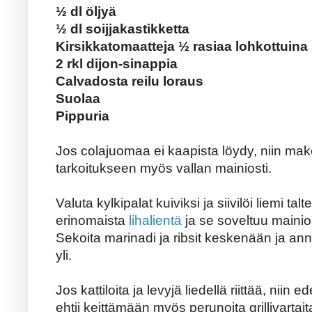
½ dl öljyä
½ dl soijjakastikketta
Kirsikkatomaatteja
½
rasiaa lohkottuina
2 rkl dijon-sinappia
Calvadosta reilu loraus
Suolaa
Pippuria
Jos colajuomaa ei kaapista löydy, niin mak
tarkoitukseen myös vallan mainiosti.
Valuta kylkipalat kuiviksi ja siivilöi liemi tal
erinomaista
lihalientä
ja se soveltuu mainios
Sekoita marinadi ja ribsit keskenään ja a
yli.
Jos kattiloita ja levyjä liedellä riittää, nii
ehtii keittämään myös perunoita grillivartait