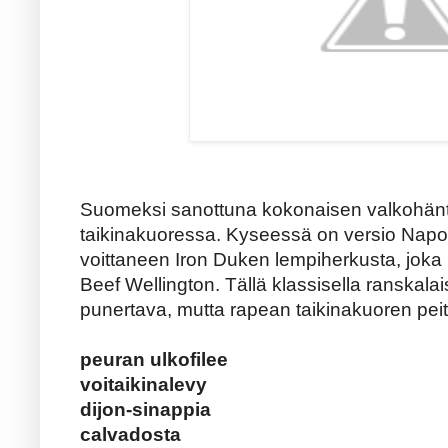
Suomeksi sanottuna kokonaisen valkohänt
taikinakuoressa. Kyseessä on versio Nap
voittaneen Iron Duken lempiherkusta, jok
Beef Wellington. Tällä klassisella ranskal
punertava, mutta rapean taikinakuoren peit
peuran ulkofilee
voitaikinalevy
dijon-sinappia
calvadosta