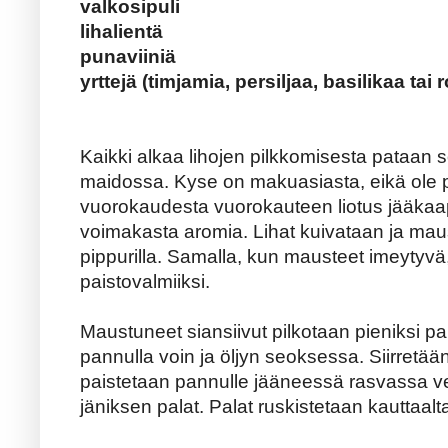
valkosipuli
lihalientä
punaviiniä
yrttejä (timjamia, persiljaa, basilikaa tai 
Kaikki alkaa lihojen pilkkomisesta pataan so
maidossa. Kyse on makuasiasta, eikä ole p
vuorokaudesta vuorokauteen liotus jääka
voimakasta aromia. Lihat kuivataan ja mau
pippurilla. Samalla, kun mausteet imeytyvä,
paistovalmiiksi.
Maustuneet siansiivut pilkotaan pieniksi pa
pannulla voin ja öljyn seoksessa. Siirretään
paistetaan pannulle jääneessä rasvassa veh
jäniksen palat. Palat ruskistetaan kauttaalt