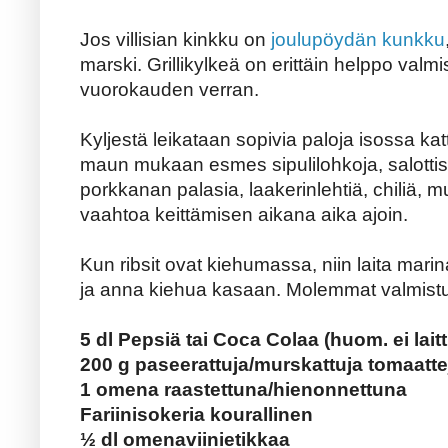
Jos villisian kinkku on
joulupöydän kunkku
marski. Grillikylkeä on erittäin helppo valm
vuorokauden verran.
Kyljestä leikataan sopivia paloja isossa katt
maun mukaan esmes sipulilohkoja, salottisi
porkkanan palasia, laakerinlehtiä, chiliä, m
vaahtoa keittämisen aikana aika ajoin.
Kun ribsit ovat kiehumassa, niin laita marin
ja anna kiehua kasaan. Molemmat valmistuv
5 dl Pepsiä tai Coca Colaa (huom. ei laitt
200 g paseerattuja/murskattuja tomaatte
1 omena raastettuna/hienonnettuna
Fariinisokeria kourallinen
½ dl omenaviinietikkaa