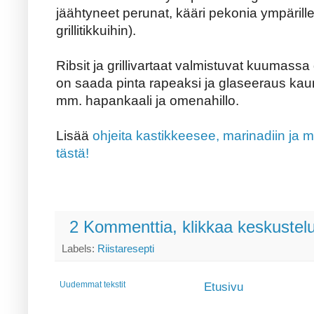
jäähtyneet perunat, kääri pekonia ympärille ja
grillitikkuihin).
Ribsit ja grillivartaat valmistuvat kuumassa g
on saada pinta rapeaksi ja glaseeraus kau
mm. hapankaali ja omenahillo.
Lisää
ohjeita kastikkeesee, marinadiin ja
tästä!
2 Kommenttia, klikkaa keskustel
Labels:
Riistaresepti
Uudemmat tekstit
Etusivu