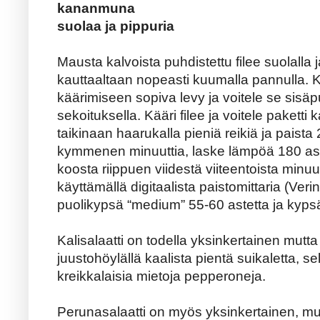
kananmuna
suolaa ja pippuria
Mausta kalvoista puhdistettu filee suolalla ja
kauttaaltaan nopeasti kuumalla pannulla. Ka
käärimiseen sopiva levy ja voitele se sisäp
sekoituksella. Kääri filee ja voitele pakett
taikinaan haarukalla pieniä reikiä ja paist
kymmenen minuuttia, laske lämpöä 180 aste
koosta riippuen viidestä viiteentoista minuu
käyttämällä digitaalista paistomittaria (Verin
puolikypsä “medium” 55-60 astetta ja kypsä
Kalisalaatti on todella yksinkertainen mutt
juustohöylällä kaalista pientä suikaletta, 
kreikkalaisia mietoja pepperoneja.
Perunasalaatti on myös yksinkertainen, mu