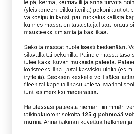
leipä, kerma, kermaviili ja anna turvota noi
(yleiskoneen leikkuriterillä) pekonikuutiot, pa
valkosipulin kynsi, pari ruokalusikallista kap
kunnes massa on tasaista ja lisää loraus si
mausteeksi timjamia ja basilikaa.
Sekoita massat huolellisesti keskenään. Vo
silavalla tai pekonilla. Painele massa tas
tulee kaksi kuvan mukaista pateeta. Pate
koristeeksi liha- ja/tai kasviskuutioita (esim
tryffeliä). Seoksen keskelle voi lisäksi lait
fileen tai kapeita lihasuikaleita. Marinoi s
tunti esimerkiksi madeirassa.
Halutessasi pateesta hieman fiinimmän versi
taikinakuoren: sekoita
125 g pehmeää voita
munia
. Anna taikinan kovettua hetkinen ja l