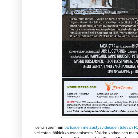
Kehuin aiemmin
parhaiden metsästysvideoiden tulevan Ru
veljesten jääkiekko-osaamisesta. Vaikka kotimainen metsä