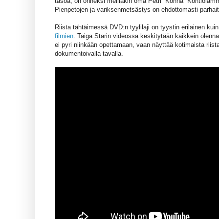
tasoa, on onneksi meilläkin oma Petri ”Konna” Kontiolamm
Pienpetojen ja variksenmetsästys on ehdottomasti parhai
Riista tähtäimessä DVD:n tyylilaji on tyystin erilainen ku
filmien
. Taiga Starin videossa keskitytään kaikkein olenn
ei pyri niinkään opettamaan, vaan näyttää kotimaista riist
dokumentoivalla tavalla.