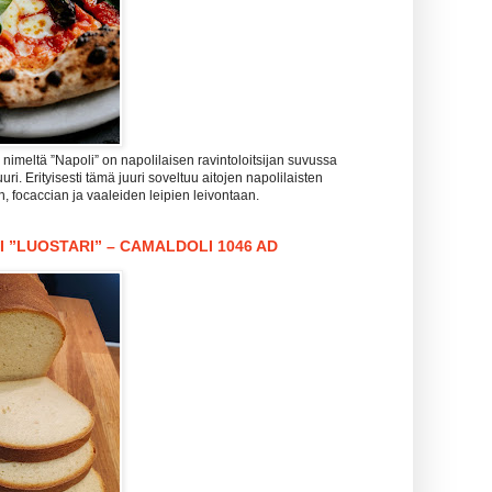
imeltä ”Napoli” on napolilaisen ravintoloitsijan suvussa
uri. Erityisesti tämä juuri soveltuu aitojen napolilaisten
n, focaccian ja vaaleiden leipien leivontaan.
I ”LUOSTARI” – CAMALDOLI 1046 AD