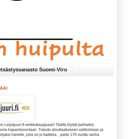
tsästyssanasto Suomi-Viro
AA!
n Leipäjuuri.fi-verkkokauppaan! Täältä löydät parhaiksi
uuria hapanleivontaan. Tutustu ainutlaatuiseen valikoimaan ja
 lahjaksi hänelle, jolla on jo kaikkea... paitsi 170 vuotta vanha