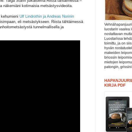
e. Taiga Starin julkaisema Riista tähtäimessä –
ta näkemiäni kotimaisia metsästysvideoita.
in kehumieni
Ulf Lindrothin ja Andreas Norinin
aisimpaan, eli metsästykseen. Riista tähtäimessä
Vehnähapanjuuri ”
anhoitometsästystä tunnelmallisella ja
luostarin vaalea 
nostattavan mutta
Luostarissa tehdä
toimittu, ja on si
hyvän nostatuste
makeiden leipomu
briossin leipomis
mietojen leipomu
patongin, grissin
HAPANJUURIL
KIRJA PDF