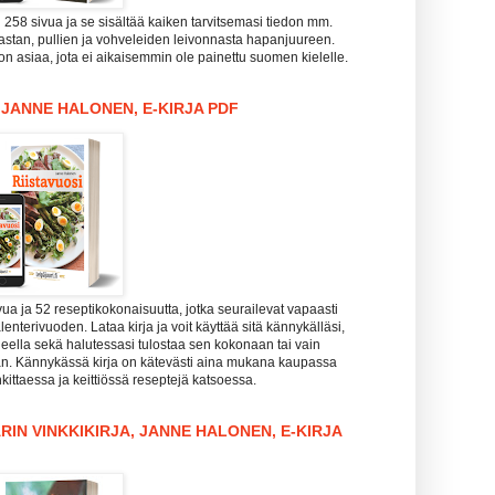
i 258 sivua ja se sisältää kaiken tarvitsemasi tiedon mm.
pastan, pullien ja vohveleiden leivonnasta hapanjuureen.
n asiaa, jota ei aikaisemmin ole painettu suomen kielelle.
, JANNE HALONEN, E-KIRJA PDF
vua ja 52 reseptikokonaisuutta, jotka seurailevat vapaasti
enterivuoden. Lataa kirja ja voit käyttää sitä kännykälläsi,
koneella sekä halutessasi tulostaa sen kokonaan tai vain
aan. Kännykässä kirja on kätevästi aina mukana kaupassa
kittaessa ja keittiössä reseptejä katsoessa.
RIN VINKKIKIRJA, JANNE HALONEN, E-KIRJA