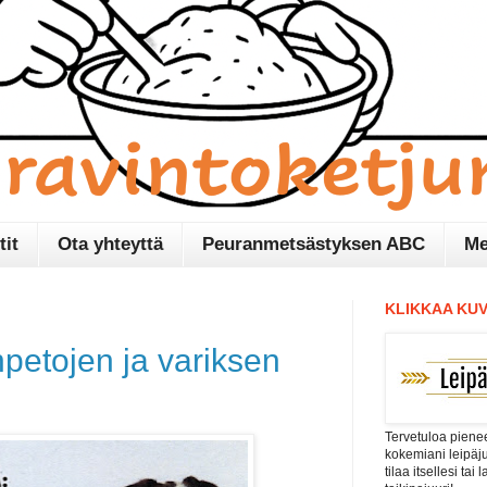
tit
Ota yhteyttä
Peuranmetsästyksen ABC
Me
KLIKKAA KUV
npetojen ja variksen
Tervetuloa pienee
kokemiani leipäj
tilaa itsellesi tai