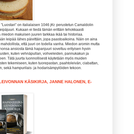
Luostari” on italialaisen 1046 jKr. perustetun Camaldolin
leipäjuuri. Kukaan ei tiedä tämän erittäin tehokkaasti
 miedon makuisen juuren tarkkaa ikää tai historiaa.
än leipää lähes päivittäin, jopa paastoaikoina. Näin on aina
is mahdollista, että juuri on todella vanha. Miedon aromin mutta
honsa ansiosta tämä hapanjuuri soveltuu erityisen hyvin
sten, kuten vehnäpullan, vohveleiden, pannukakun ja
een. Tätä juurta luonnollisesti käytetään myös muiden
sten tekemiseen, kuten tuorepastan, paahtoleivän, ciabattan,
in, sekä hampurilais- ja hodarisämpylöiden tekoon.
EIVONNAN KÄSIKIRJA, JANNE HALONEN, E-