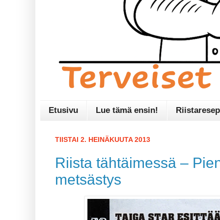
Etusivu
Lue tämä ensin!
Riistaresep
TIISTAI 2. HEINÄKUUTA 2013
Riista tähtäimessä – Pie
metsästys