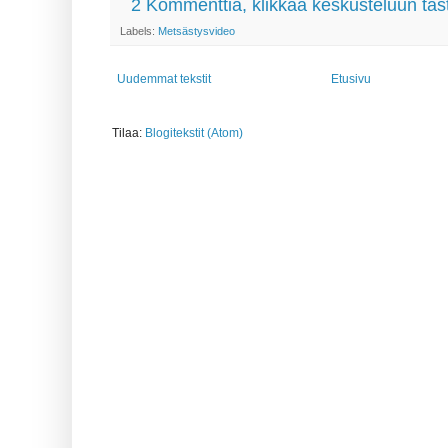
2 Kommenttia, klikkaa keskusteluun täs
Labels:
Metsästysvideo
Uudemmat tekstit
Etusivu
Tilaa:
Blogitekstit (Atom)