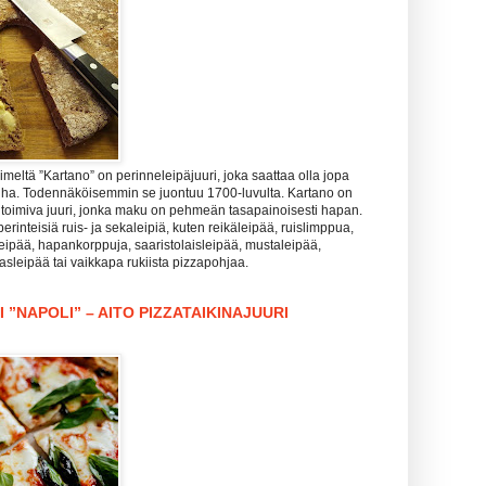
meltä ”Kartano” on perinneleipäjuuri, joka saattaa olla jopa
nha. Todennäköisemmin se juontuu 1700-luvulta. Kartano on
 toimiva juuri, jonka maku on pehmeän tasapainoisesti hapan.
perinteisiä ruis- ja sekaleipiä, kuten reikäleipää, ruislimppua,
leipää, hapankorppuja, saaristolaisleipää, mustaleipää,
lasleipää tai vaikkapa rukiista pizzapohjaa.
 ”NAPOLI” – AITO PIZZATAIKINAJUURI