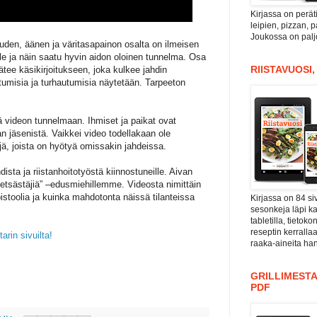
Kirjassa on perät
leipien, pizzan, 
Joukossa on paljo
uuden, äänen ja väritasapainon osalta on ilmeisen
olle ja näin saatu hyvin aidon oloinen tunnelma. Osa
RIISTAVUOSI
tee käsikirjoitukseen, joka kulkee jahdin
umisia ja turhautumisia näytetään. Tarpeeton
 videon tunnelmaan. Ihmiset ja paikat ovat
kan jäsenistä. Vaikkei video todellakaan ole
ä, joista on hyötyä omissakin jahdeissa.
ista ja riistanhoitotyöstä kiinnostuneille. Aivan
metsästäjiä” –edusmiehillemme. Videosta nimittäin
pistoolia ja kuinka mahdotonta näissä tilanteissa
Kirjassa on 84 si
sesonkeja läpi kal
tabletilla, tieto
reseptin kerrall
arin sivuilta!
raaka-aineita han
GRILLIMESTA
PDF