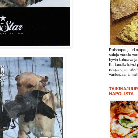
Ruishapanjuuri ni
satoja vuosia va
hyvin kohoava ja
Kartanolla leivot 
ruispaloja, näkki
varileipää ja mal
TAIKINAJUURI
NAPOLISTA