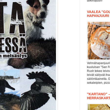
taikinajuuri!
VAALEA ”GOL
HAPANJUURI
Vehnähapanjuuri 
kuuluisan "San F
Rush tekee leivis
leivät säilyvät i
säilöntäaineita. 
sekaleipien, piz
”KARTANO” 
HERRASKAR