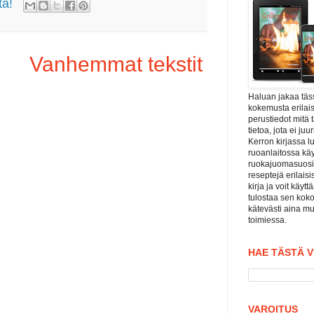
tä!
Vanhemmat tekstit
Haluan jakaa tä
kokemusta erilais
perustiedot mitä 
tietoa, jota ei j
Kerron kirjassa l
ruoanlaitossa kä
ruokajuomasuositu
reseptejä erilaisi
kirja ja voit käyt
tulostaa sen koko
kätevästi aina mu
toimiessa.
HAE TÄSTÄ 
VAROITUS