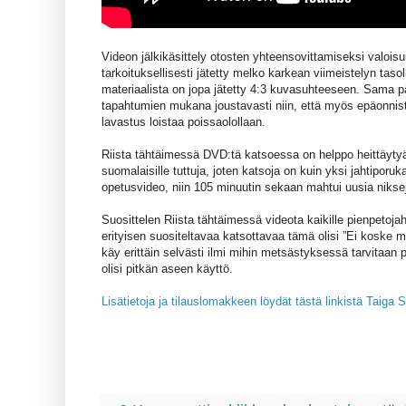
Videon jälkikäsittely otosten yhteensovittamiseksi valois
tarkoituksellisesti jätetty melko karkean viimeistelyn tas
materiaalista on jopa jätetty 4:3 kuvasuhteeseen. Sama pä
tapahtumien mukana joustavasti niin, että myös epäonnist
lavastus loistaa poissaolollaan.
Riista tähtäimessä DVD:tä katsoessa on helppo heittäytyä
suomalaisille tuttuja, joten katsoja on kuin yksi jahtiporu
opetusvideo, niin 105 minuutin sekaan mahtui uusia niksej
Suosittelen Riista tähtäimessä videota kaikille pienpetojahd
erityisen suositeltavaa katsottavaa tämä olisi ”Ei koske 
käy erittäin selvästi ilmi mihin metsästyksessä tarvitaan 
olisi pitkän aseen käyttö.
Lisätietoja ja tilauslomakkeen löydät tästä linkistä Taiga St