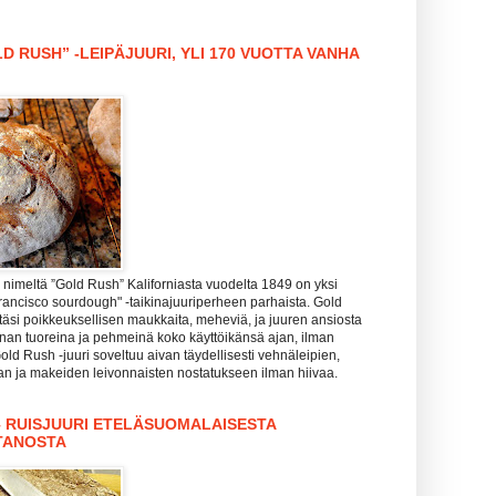
D RUSH” -LEIPÄJUURI, YLI 170 VUOTTA VANHA
nimeltä ”Gold Rush” Kaliforniasta vuodelta 1849 on yksi
rancisco sourdough" -taikinajuuriperheen parhaista. Gold
täsi poikkeuksellisen maukkaita, meheviä, ja juuren ansiosta
hanan tuoreina ja pehmeinä koko käyttöikänsä ajan, ilman
Gold Rush -juuri soveltuu aivan täydellisesti vehnäleipien,
zan ja makeiden leivonnaisten nostatukseen ilman hiivaa.
– RUISJUURI ETELÄSUOMALAISESTA
TANOSTA