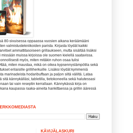
ssä 80-sivuisessa oppaassa vuosien aikana keräämääni
ten valmistustekniikoiden parista. Kirjasta löydät kaikki
tarvitset ammattitasoiseen grillaukseen, mutta sisältää lisäksi
uuri missään muissa kirjoissa ole suomen kielellä saatavissa.
uonnollisesti myös, miten mitäkin ruhon osaa tulisi
yttää, miten maustaa, mikä on oikea kypsennyslämpötila sekä
kset erilaisille grilliherkuille. Lisäksi löydät kymmeniä
sta marinadeista hodaribuffaan ja paljon siltä väliltä. Lataa
tää sitä kännykälläsi, tabletilla, tietokoneella sekä halutessasi
naan tai vain reseptin kerrallaan. Kännykässä kirja on
kana kaupassa raaka-aineita hankittaessa ja grillin ääressä
VERKKOMEDIASTA
KÄVIJÄLASKURI