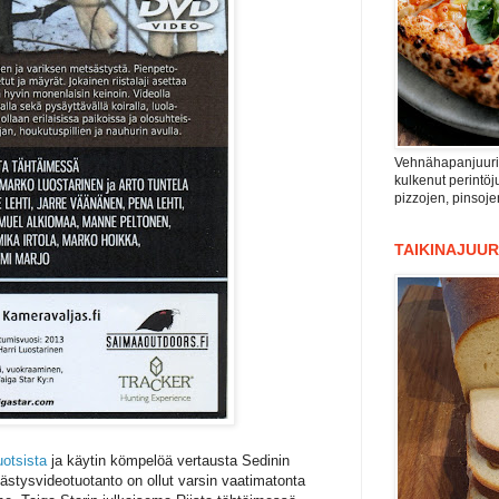
Vehnähapanjuuri n
kulkenut perintöju
pizzojen, pinsoje
TAIKINAJUUR
otsista
ja käytin kömpelöä vertausta Sedinin
stysvideotuotanto on ollut varsin vaatimatonta