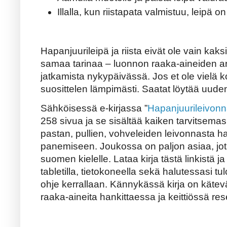
Illalla, kun riistapata valmistuu, leipä 
Hapanjuurileipä ja riista eivät ole vain kak
samaa tarinaa – luonnon raaka-aineiden ar
jatkamista nykypäivässä. Jos et ole vielä ko
suosittelen lämpimästi. Saatat löytää uud
Sähköisessä e-kirjassa ”
Hapanjuurileivonn
258 sivua ja se sisältää kaiken tarvitsemas
pastan, pullien, vohveleiden leivonnasta h
panemiseen. Joukossa on paljon asiaa, jot
suomen kielelle. Lataa kirja tästä linkistä ja
tabletilla, tietokoneella sekä halutessasi t
ohje kerrallaan. Kännykässä kirja on käte
raaka-aineita hankittaessa ja keittiössä re