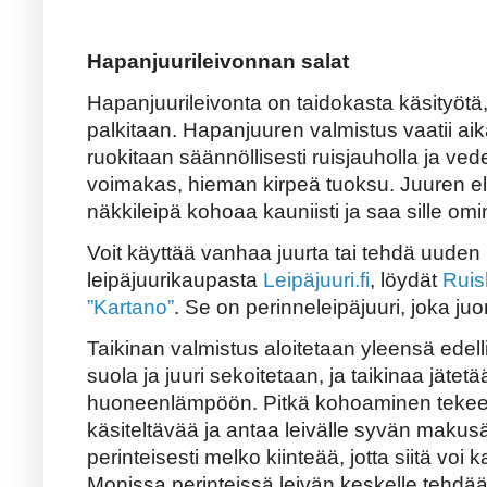
Hapanjuurileivonnan salat
Hapanjuurileivonta on taidokasta käsityötä, 
palkitaan. Hapanjuuren valmistus vaatii aik
ruokitaan säännöllisesti ruisjauholla ja vedel
voimakas, hieman kirpeä tuoksu. Juuren el
näkkileipä kohoaa kauniisti ja saa sille o
Voit käyttää vanhaa juurta tai tehdä uuden 
leipäjuurikaupasta
Leipäjuuri.fi
, löydät
Ruis
”Kartano”
. Se on perinneleipäjuuri, joka ju
Taikinan valmistus aloitetaan yleensä edelli
suola ja juuri sekoitetaan, ja taikinaa jäte
huoneenlämpöön. Pitkä kohoaminen tekee t
käsiteltävää ja antaa leivälle syvän makus
perinteisesti melko kiinteää, jotta siitä voi k
Monissa perinteissä leivän keskelle tehdää