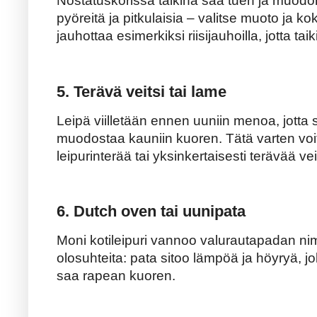
Nostatuskorissa taikina saa tuen ja muodo
pyöreitä ja pitkulaisia – valitse muoto ja k
jauhottaa esimerkiksi riisijauhoilla, jotta taiki
5. Terävä veitsi tai lame
Leipä viilletään ennen uuniin menoa, jotta s
muodostaa kauniin kuoren. Tätä varten voit 
leipurinterää tai yksinkertaisesti terävää vei
6. Dutch oven tai uunipata
Moni kotileipuri vannoo valurautapadan nime
olosuhteita: pata sitoo lämpöä ja höyryä, j
saa rapean kuoren.