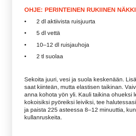
OHJE: PERINTEINEN RUKIINEN NÄKK
•
2 dl aktiivista ruisjuurta
•
5 dl vettä
•
10–12 dl ruisjauhoja
•
2 tl suolaa
Sekoita juuri, vesi ja suola keskenään. Lis
saat kiinteän, mutta elastisen taikinan. Vai
anna kohota yön yli. Kauli taikina ohueksi l
kokoisiksi pyöreiksi leiviksi, tee halutessasi
ja paista 225 asteessa 8–12 minuuttia, kunn
kullanruskeita.