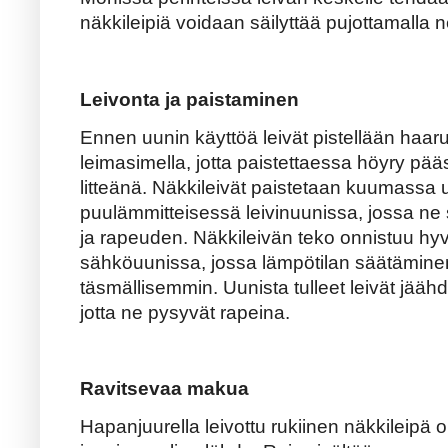
näkkileipiä voidaan säilyttää pujottamalla
Leivonta ja paistaminen
Ennen uunin käyttöä leivät pistellään haaruk
leimasimella, jotta paistettaessa höyry pä
litteänä. Näkkileivät paistetaan kuumassa u
puulämmitteisessä leivinuunissa, jossa ne 
ja rapeuden. Näkkileivän teko onnistuu h
sähköuunissa, jossa lämpötilan säätämine
täsmällisemmin. Uunista tulleet leivät jäähdy
jotta ne pysyvät rapeina.
Ravitsevaa makua
Hapanjuurella leivottu rukiinen näkkileipä 