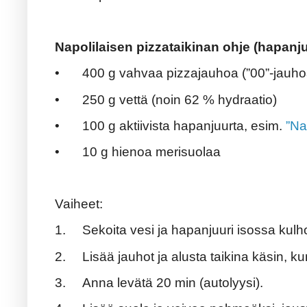
Napolilaisen pizzataikinan ohje (hapanju
•
400 g vahvaa pizzajauhoa (”00”-jauho
•
250 g vettä (noin 62 % hydraatio)
•
100 g aktiivista hapanjuurta, esim.
”Na
•
10 g hienoa merisuolaa
Vaiheet:
1.
Sekoita vesi ja hapanjuuri isossa kulh
2.
Lisää jauhot ja alusta taikina käsin,
3.
Anna levätä 20 min (autolyysi).