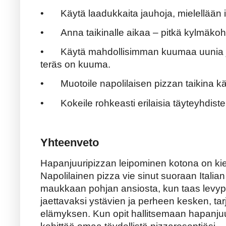
•
Käytä laadukkaita jauhoja, mielellään it
•
Anna taikinalle aikaa – pitkä kylmäko
•
Käytä mahdollisimman kuumaa uunia ja t
teräs on kuuma.
•
Muotoile napolilaisen pizzan taikina käs
•
Kokeile rohkeasti erilaisia täyteyhdist
Yhteenveto
Hapanjuuripizzan leipominen kotona on kieh
Napolilainen pizza vie sinut suoraan Italia
maukkaan pohjan ansiosta, kun taas levypiz
jaettavaksi ystävien ja perheen kesken, t
elämyksen. Kun opit hallitsemaan hapanjuur