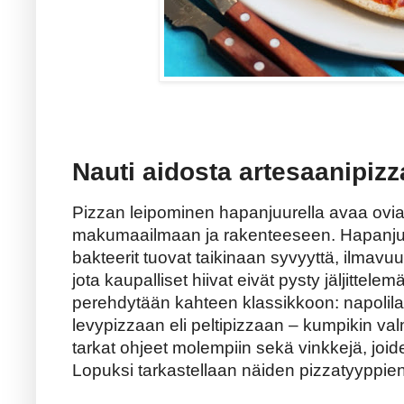
Nauti aidosta artesaanipizz
Pizzan leipominen hapanjuurella avaa ovia
makumaailmaan ja rakenteeseen. Hapanjuure
bakteerit tuovat taikinaan syvyyttä, ilmavuu
jota kaupalliset hiivat eivät pysty jäljittel
perehdytään kahteen klassikkoon: napolilai
levypizzaan eli peltipizzaan – kumpikin va
tarkat ohjeet molempiin sekä vinkkejä, joid
Lopuksi tarkastellaan näiden pizzatyyppien