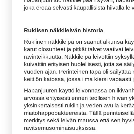
Hapanjuuri tuo näkkileipään syvän, hapahko
joka eroaa selvästi kaupallisista hiivalla leiv
Rukiisen näkkileivän historia
Rukiinen näkkileipä on saanut alkunsa käy
karut olosuhteet ja pitkät talvet vaativat leiv
ravinteikkuutta. Näkkileipä leivottiin syksyl
kuivattiin erityisen huolellisesti, jotta se sä
vuoden ajan. Perinteinen tapa oli säilyttää 
keittiön katossa, jossa ilma kiersi vapaasti 
Hapanjuuren käyttö leivonnassa on ikivanha 
arvossa erityisesti ennen teollisen hiivan y
yksinkertaisesti rukiin ja veden avulla kerä
maitohappobakteereista. Tällä perinteisell
merkitys sekä leivän maussa että sen hyvis
ravitsemusominaisuuksissa.