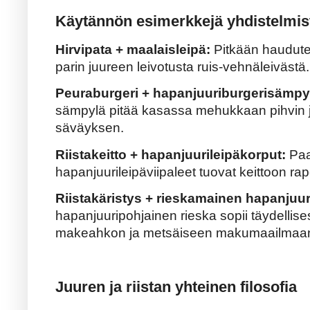
Käytännön esimerkkejä yhdistelmis
Hirvipata + maalaisleipä:
Pitkään haudutet
parin juureen leivotusta ruis-vehnäleivästä.
Peuraburgeri + hapanjuuriburgerisämpy
sämpylä pitää kasassa mehukkaan pihvin 
säväyksen.
Riistakeitto + hapanjuurileipäkorput:
Paa
hapanjuurileipäviipaleet tuovat keittoon rap
Riistakäristys + rieskamainen hapanjuur
hapanjuuripohjainen rieska sopii täydellise
makeahkon ja metsäiseen makumaailmaa
Juuren ja riistan yhteinen filosofia