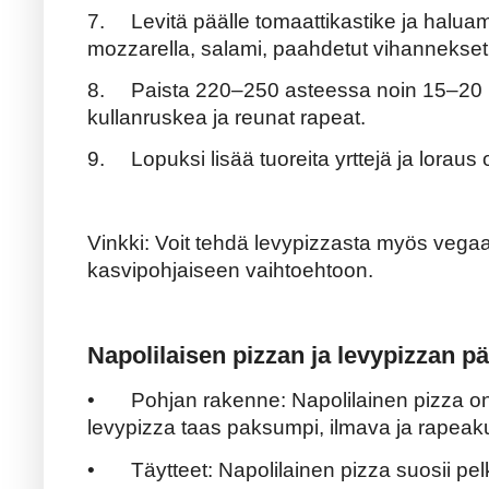
7.
Levitä päälle tomaattikastike ja haluam
mozzarella, salami, paahdetut vihannekset, 
8.
Paista 220–250 asteessa noin 15–20 
kullanruskea ja reunat rapeat.
9.
Lopuksi lisää tuoreita yrttejä ja loraus ol
Vinkki: Voit tehdä levypizzasta myös vega
kasvipohjaiseen vaihtoehtoon.
Napolilaisen pizzan ja levypizzan pä
•
Pohjan rakenne: Napolilainen pizza o
levypizza taas paksumpi, ilmava ja rapeak
•
Täytteet: Napolilainen pizza suosii pel