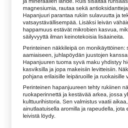
ja mineraalien lähde. Ruis sisältää runsaas
magnesiumia, rautaa sekä antioksidantteja, 
Hapanjuuri parantaa rukiin sulavuutta ja te
vatsaystävällisempää. Lisäksi leivän vähäi
happamuus estävät mikrobien kasvua, mikä
säilyvyyttä ilman keinotekoisia lisäaineita.
Perinteinen näkkileipä on monikäyttöinen: s
aamiaiseen, juhlapöydän juustojen kanssa 
Hapanjuuren tuoma syvä maku yhdistyy hieno
kasviksilla ja jopa makeisiin levitteisiin. N
pohjana erilaisille leipäruoille ja ruokaisille v
Perinteinen hapanjuureen tehty rukiinen n
ruokaperinnettä ja kestävää arkea, jossa y
kulttuurihistoria. Sen valmistus vaatii aikaa
ainutlaatuisella aromilla ja rapeudella, jota e
leivistä löydy.