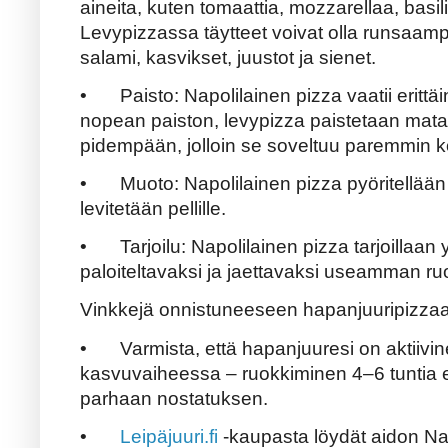
aineita, kuten tomaattia, mozzarellaa, basilik
Levypizzassa täytteet voivat olla runsaam
salami, kasvikset, juustot ja sienet.
•
Paisto: Napolilainen pizza vaatii erittä
nopean paiston, levypizza paistetaan m
pidempään, jolloin se soveltuu paremmin ko
•
Muoto: Napolilainen pizza pyöritellään
levitetään pellille.
•
Tarjoilu: Napolilainen pizza tarjoillaan 
paloiteltavaksi ja jaettavaksi useamman ru
Vinkkejä onnistuneeseen hapanjuuripizza
•
Varmista, että hapanjuuresi on aktiivi
kasvuvaiheessa – ruokkiminen 4–6 tuntia 
parhaan nostatuksen.
•
Leipäjuuri.fi
-kaupasta löydät aidon Nap