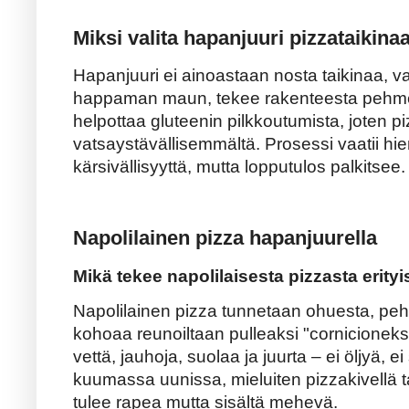
Miksi valita hapanjuuri pizzataikina
Hapanjuuri ei ainoastaan nosta taikinaa, v
happaman maun, tekee rakenteesta pehme
helpottaa gluteenin pilkkoutumista, joten pi
vatsaystävällisemmältä. Prosessi vaatii 
kärsivällisyyttä, mutta lopputulos palkitsee.
Napolilainen pizza hapanjuurella
Mikä tekee napolilaisesta pizzasta erity
Napolilainen pizza tunnetaan ohuesta, pe
kohoaa reunoiltaan pulleaksi "cornicioneksi
vettä, jauhoja, suolaa ja juurta – ei öljyä, 
kuumassa uunissa, mieluiten pizzakivellä tai
tulee rapea mutta sisältä mehevä.