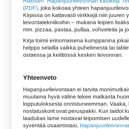
Halosen “Hapanjuurileivonnan käsikirja” on 
(PDF)
, joka kokoaa yhteen hapanjuurileivon
Kirjassa on kattavasti vinkkejä niin juuren y
leivontatekniikoihin – mukana leipien lisäk
mm. pizzaa, pastaa, pullaa, vohveleita ja jo
Kirja toimii erinomaisena kumppanina jokaisel
helppo selailla vaikka puhelimesta tai tabl
ostaessa ja keittiössä kesken leivonnan.
Yhteenveto
Hapanjuurileivontaan ei tarvita monimutkaisi
muutama hyvä väline tekee matkasta huom
lopputuloksesta onnistuneemman. Vaaka, k
nostatuskorit ovat peruspakki. Kun taidot ka
laadukas lame nostavat leipomisen uudelle 
syventää osaamistasi,
Hapanjuurileivonnan 