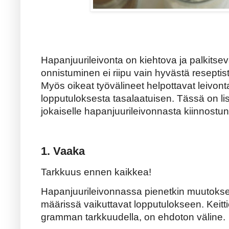
Hapanjuurileivonta on kiehtova ja palkitsev
onnistuminen ei riipu vain hyvästä reseptis
Myös oikeat työvälineet helpottavat leivont
lopputuloksesta tasalaatuisen. Tässä on list
jokaiselle hapanjuurileivonnasta kiinnostun
1. Vaaka
Tarkkuus ennen kaikkea!
Hapanjuurileivonnassa pienetkin muutokset
määrissä vaikuttavat lopputulokseen. Keitt
gramman tarkkuudella, on ehdoton väline.