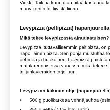
Vinkki: Taikina kannattaa pitää kosteana k
muovikantta tai tiivistä liinaa.
Levypizza (peltipizza) hapanjuurella
Mikä tekee levypizzasta ainutlaatuisen?
Levypizza, tuttavallisemmin peltipizza, on
napolilainen pizza. Sen pohja muistuttaa fo
pehmeä ja huokoinen. Levypizza paistetaan 
matalareunaisessa vuoassa, mikä tekee sii
tai juhlavieraiden tarjoiluun.
Levypizzan taikinan ohje (hapanjuurella
•
500 g puolikarkeaa vehnäjauhoa (esim
•
350 g vettä (70 % hydraatio)