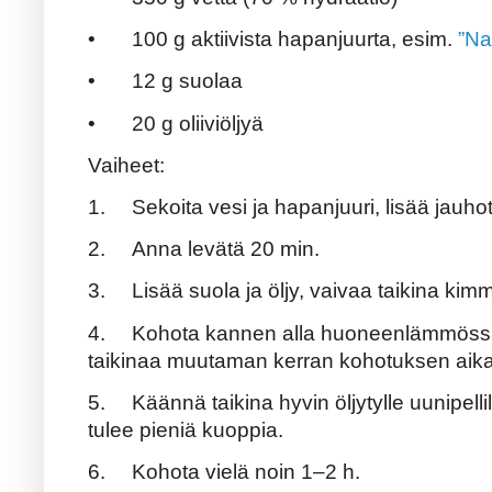
•
100 g aktiivista hapanjuurta, esim.
”Na
•
12 g suolaa
•
20 g oliiviöljyä
Vaiheet:
1.
Sekoita vesi ja hapanjuuri, lisää jauhot
2.
Anna levätä 20 min.
3.
Lisää suola ja öljy, vaivaa taikina kim
4.
Kohota kannen alla huoneenlämmössä n
taikinaa muutaman kerran kohotuksen aik
5.
Käännä taikina hyvin öljytylle uunipellil
tulee pieniä kuoppia.
6.
Kohota vielä noin 1–2 h.