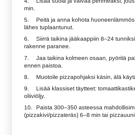
4.
Lisää suola ja vaivaa pehmeäksi, jous
min.
5.
Peitä ja anna kohota huoneenlämmöss
lähes tuplaantunut.
6.
Siirrä taikina jääkaappiin 8–24 tunniks
rakenne paranee.
7.
Jaa taikina kolmeen osaan, pyöritä pa
ennen paistoa.
8.
Muotoile pizzapohjaksi käsin, älä käytä
9.
Lisää klassiset täytteet: tomaattikastik
oliiviöljy.
10.
Paista 300–350 asteessa mahdollisi
(pizzakivi/pizzateräs) 6–8 min tai pizzauu