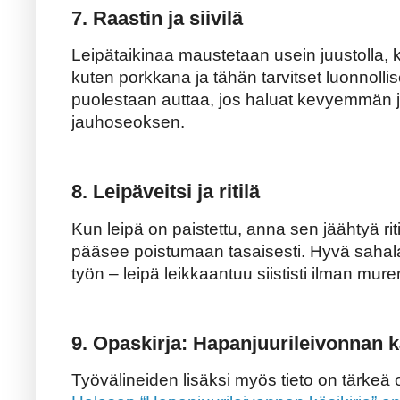
7. Raastin ja siivilä
Leipätaikinaa maustetaan usein juustolla, k
kuten porkkana ja tähän tarvitset luonnollis
puolestaan auttaa, jos haluat kevyemmän
jauhoseoksen.
8. Leipäveitsi ja ritilä
Kun leipä on paistettu, anna sen jäähtyä rit
pääsee poistumaan tasaisesti. Hyvä sahala
työn – leipä leikkaantuu siististi ilman mur
9. Opaskirja: Hapanjuurileivonnan k
Työvälineiden lisäksi myös tieto on tärkeä