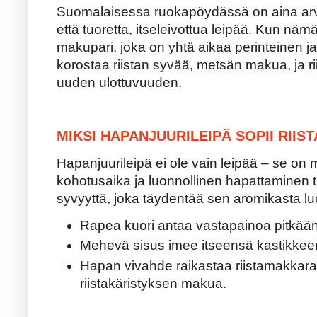
Suomalaisessa ruokapöydässä on aina arv
että tuoretta, itseleivottua leipää. Kun näm
makupari, joka on yhtä aikaa perinteinen j
korostaa riistan syvää, metsän makua, ja ri
uuden ulottuvuuden.
MIKSI HAPANJUURILEIPÄ SOPII RIIS
Hapanjuurileipä ei ole vain leipää – se on 
kohotusaika ja luonnollinen hapattaminen 
syvyyttä, joka täydentää sen aromikasta lu
Rapea kuori antaa vastapainoa pitkään 
Mehevä sisus imee itseensä kastikkeen 
Hapan vivahde raikastaa riistamakkaran
riistakäristyksen makua.