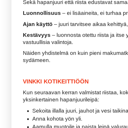
Sekä hapanjuuri että riista edustavat sama
Luonnollisuus
– ei lisäaineita, ei turhaa p
Ajan käyttö
– juuri tarvitsee aikaa kehittyä
Kestävyys
– luonnosta otettu riista ja itse
vastuullisia valintoja.
Näiden yhdistelmä on kuin pieni makumat
sydämeen.
VINKKI KOTIKEITTIÖÖN
Kun seuraavan kerran valmistat riistaa, kok
yksinkertainen hapanjuurileipä:
Sekoita illalla juuri, jauhot ja vesi taikin
Anna kohota yön yli.
Aamulla muotoile ja paista leipä valur