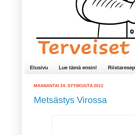
Etusivu
Lue tämä ensin!
Riistaresep
MAANANTAI 24. SYYSKUUTA 2012
Metsästys Virossa