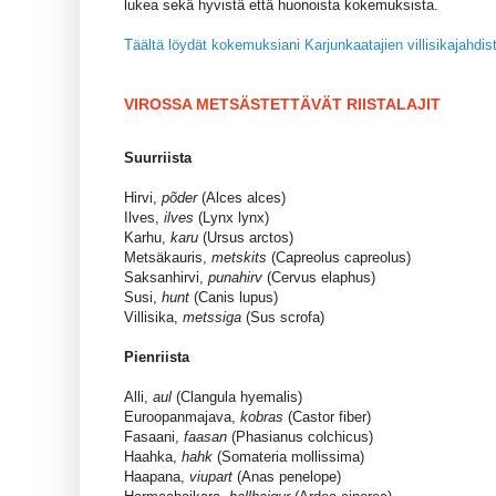
lukea sekä hyvistä että huonoista kokemuksista.
Täältä löydät kokemuksiani Karjunkaatajien villisikajahdis
VIROSSA METSÄSTETTÄVÄT RIISTALAJIT
Suurriista
Hirvi,
põder
(Alces alces)
Ilves,
ilves
(Lynx lynx)
Karhu,
karu
(Ursus arctos)
Metsäkauris,
metskits
(Capreolus capreolus)
Saksanhirvi,
punahirv
(Cervus elaphus)
Susi,
hunt
(Canis lupus)
Villisika,
metssiga
(Sus scrofa)
Pienriista
Alli,
aul
(Clangula hyemalis)
Euroopanmajava,
kobras
(Castor fiber)
Fasaani,
faasan
(Phasianus colchicus)
Haahka,
hahk
(Somateria mollissima)
Haapana,
viupart
(Anas penelope)