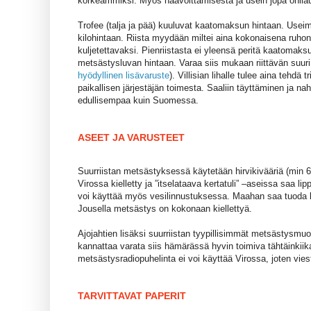
korkeammiksi. Myös haavoittamisesta ja usein jopa ohilau
Trofee (talja ja pää) kuuluvat kaatomaksun hintaan. Use
kilohintaan. Riista myydään miltei aina kokonaisena ruhona
kuljetettavaksi. Pienriistasta ei yleensä peritä kaatomaksu
metsästysluvan hintaan. Varaa siis mukaan riittävän suur
hyödyllinen lisävaruste
). Villisian lihalle tulee aina tehdä 
paikallisen järjestäjän toimesta. Saaliin täyttäminen ja 
edullisempaa kuin Suomessa.
ASEET JA VARUSTEET
Suurriistan metsästyksessä käytetään hirvikivääriä (min 6
Virossa kielletty ja ”itselataava kertatuli” –aseissa saa l
voi käyttää myös vesilinnustuksessa. Maahan saa tuoda 
Jousella metsästys on kokonaan kiellettyä.
Ajojahtien lisäksi suurriistan tyypillisimmät metsästysmu
kannattaa varata siis hämärässä hyvin toimiva tähtäinkiikar
metsästysradiopuhelinta ei voi käyttää Virossa, joten vies
TARVITTAVAT PAPERIT