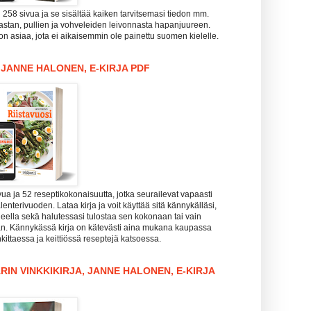
i 258 sivua ja se sisältää kaiken tarvitsemasi tiedon mm.
pastan, pullien ja vohveleiden leivonnasta hapanjuureen.
n asiaa, jota ei aikaisemmin ole painettu suomen kielelle.
, JANNE HALONEN, E-KIRJA PDF
vua ja 52 reseptikokonaisuutta, jotka seurailevat vapaasti
enterivuoden. Lataa kirja ja voit käyttää sitä kännykälläsi,
koneella sekä halutessasi tulostaa sen kokonaan tai vain
aan. Kännykässä kirja on kätevästi aina mukana kaupassa
kittaessa ja keittiössä reseptejä katsoessa.
RIN VINKKIKIRJA, JANNE HALONEN, E-KIRJA