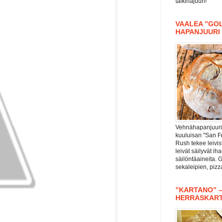
taikinajuuri!
VAALEA ”GOL
HAPANJUURI
Vehnähapanjuuri 
kuuluisan "San F
Rush tekee leivis
leivät säilyvät i
säilöntäaineita. 
sekaleipien, piz
”KARTANO” 
HERRASKAR