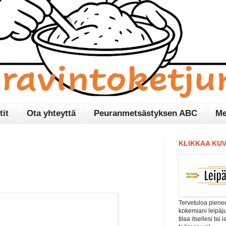
tit
Ota yhteyttä
Peuranmetsästyksen ABC
Me
KLIKKAA KUV
Tervetuloa pienee
kokemiani leipäj
tilaa itsellesi tai