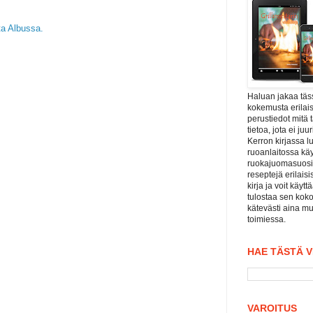
ta Albussa.
Haluan jakaa tä
kokemusta erilais
perustiedot mitä 
tietoa, jota ei j
Kerron kirjassa l
ruoanlaitossa kä
ruokajuomasuositu
reseptejä erilaisi
kirja ja voit käyt
tulostaa sen koko
kätevästi aina mu
toimiessa.
HAE TÄSTÄ 
VAROITUS