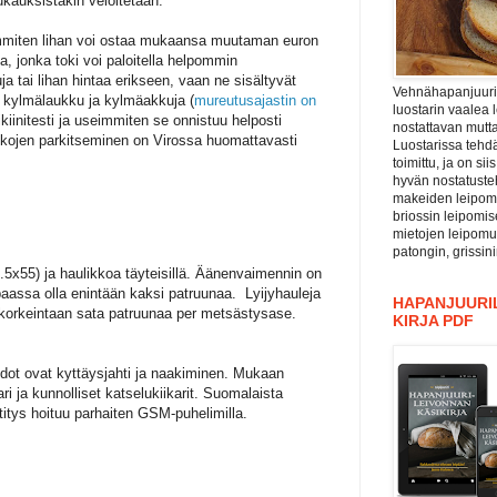
kauksistakin veloitetaan.
immiten lihan voi ostaa mukaansa muutaman euron
, jonka toki voi paloitella helpommin
ja tai lihan hintaa erikseen, vaan ne sisältyvät
Vehnähapanjuuri ”
i kylmälaukku ja kylmäakkuja (
mureutusajastin on
luostarin vaalea 
trikiinitesti ja useimmiten se onnistuu helposti
nostattavan mutta
nahkojen parkitseminen on Virossa huomattavasti
Luostarissa tehdä
toimittu, ja on si
hyvän nostatuste
makeiden leipomu
briossin leipomis
mietojen leipomu
patongin, grissin
.5x55) ja haulikkoa täyteisillä. Äänenvaimennin on
ippaassa olla enintään kaksi patruunaa. Lyijyhauleja
HAPANJUURIL
korkeintaan sata patruunaa per metsästysase.
KIRJA PDF
odot ovat kyttäysjahti ja naakiminen. Mukaan
i ja kunnolliset katselukiikarit. Suomalaista
titys hoituu parhaiten GSM-puhelimilla.