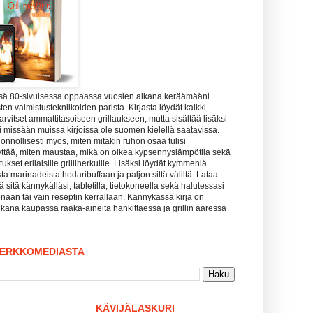
ssä 80-sivuisessa oppaassa vuosien aikana keräämääni
ten valmistustekniikoiden parista. Kirjasta löydät kaikki
tarvitset ammattitasoiseen grillaukseen, mutta sisältää lisäksi
uuri missään muissa kirjoissa ole suomen kielellä saatavissa.
uonnollisesti myös, miten mitäkin ruhon osaa tulisi
yttää, miten maustaa, mikä on oikea kypsennyslämpötila sekä
kset erilaisille grilliherkuille. Lisäksi löydät kymmeniä
sta marinadeista hodaribuffaan ja paljon siltä väliltä. Lataa
tää sitä kännykälläsi, tabletilla, tietokoneella sekä halutessasi
naan tai vain reseptin kerrallaan. Kännykässä kirja on
kana kaupassa raaka-aineita hankittaessa ja grillin ääressä
VERKKOMEDIASTA
KÄVIJÄLASKURI