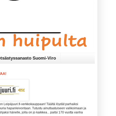
tsästyssanasto Suomi-Viro
AA!
n Leipäjuuri.fi-verkkokauppaan! Täältä löydät parhaiksi
uuria hapanleivontaan. Tutustu ainutlaatuiseen valikoimaan ja
 lahjaksi hänelle, jolla on jo kaikkea... paitsi 170 vuotta vanha