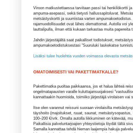
Viroon matkustettaessa tarvitaan passi tai henkilökortti j
ampuma-asepassi, sekä tietysti hallussapitoluvat. Metsäs
metsästyskortti ja suurriistaa varten ampumakoetodistus.
rajamuodollisuudet ovat lähes olemattomat. Autolla voi yle
lauttalipulla, ilman että kukaan tarkastaa muita papereita t
Jahdin järjestäjältä saat paikalliset todistukset, metsästysk
ampumakoetodistuksestasi ”Suuruluki laskekatse tunnistus
Lisäksi tulee huolehtia vuoden voimassa olevasta metsä
OMATOIMISESTI VAI PAKETTIMATKALLE?
Pakettimatka puoltaa paikkaansa, jos et halua lähteä reiss
ongelmatapausten varalle kuluttajansuojaksesi ”vastuulli
kannattaakin huomioida, toimiiko järjestäjä virolaisen vai
Itse olen varannut reissuni suoraan virolaisilta metsästyspa
täyshoito (majoitukset, ruuat, saunat, metsästysopastus, k
100–200 €/vrk. Omalla autolla liikkuminen on kätevää, muka
Paikallisia palveluntarjoajien yhteystietoja löydät tältä si
Samalla kannattaa tehdä hieman laajempia hakuja palvelun