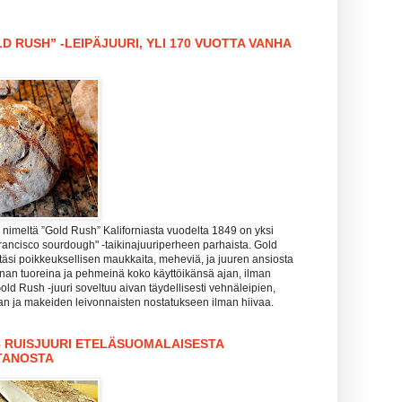
D RUSH” -LEIPÄJUURI, YLI 170 VUOTTA VANHA
nimeltä ”Gold Rush” Kaliforniasta vuodelta 1849 on yksi
rancisco sourdough" -taikinajuuriperheen parhaista. Gold
täsi poikkeuksellisen maukkaita, meheviä, ja juuren ansiosta
hanan tuoreina ja pehmeinä koko käyttöikänsä ajan, ilman
Gold Rush -juuri soveltuu aivan täydellisesti vehnäleipien,
zan ja makeiden leivonnaisten nostatukseen ilman hiivaa.
– RUISJUURI ETELÄSUOMALAISESTA
TANOSTA