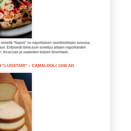
imeltä ”Napoli” on napolilaisen ravintoloitsijan suvussa
uri. Erityisesti tämä juuri soveltuu aitojen napolilaisten
n, focaccian ja vaaleiden leipien leivontaan.
I ”LUOSTARI” – CAMALDOLI 1046 AD