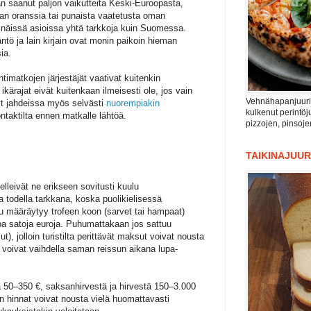
an saanut paljon vaikutteita Keski-Euroopasta,
taan oranssia tai punaista vaatetusta oman
le näissä asioissa yhtä tarkkoja kuin Suomessa.
ntö ja lain kirjain ovat monin paikoin hieman
ia.
timatkojen järjestäjät vaativat kuitenkin
ikärajat eivät kuitenkaan ilmeisesti ole, jos vain
Vehnähapanjuuri n
yt jahdeissa myös selvästi
nuorempiakin
kulkenut perintöju
ontaktilta ennen matkalle lähtöä.
pizzojen, pinsoje
TAIKINAJUUR
lleivät ne erikseen sovitusti kuulu
 todella tarkkana, koska puolikielisessä
 määräytyy trofeen koon (sarvet tai hampaat)
pa satoja euroja. Puhumattakaan jos sattuu
, jolloin turistilta perittävät maksut voivat nousta
at voivat vaihdella saman reissun aikana lupa-
ta 50–350 €, saksanhirvestä ja hirvestä 150–3.000
en hinnat voivat nousta vielä huomattavasti