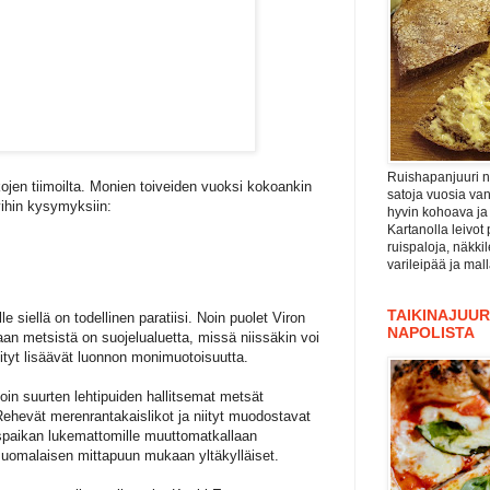
Ruishapanjuuri ni
ojen tiimoilta. Monien toiveiden vuoksi kokoankin
satoja vuosia va
yihin kysymyksiin:
hyvin kohoava ja
Kartanolla leivot 
ruispaloja, näkki
varileipää ja mal
TAIKINAJUURI
le siellä on todellinen paratiisi. Noin puolet Viron
NAPOLISTA
an metsistä on suojelualuetta, missä niissäkin voi
ityt lisäävät luonnon monimuotoisuutta.
in suurten lehtipuiden hallitsemat metsät
. Rehevät merenrantakaislikot ja niityt muodostavat
dyspaikan lukemattomille muuttomatkallaan
in suomalaisen mittapuun mukaan yltäkylläiset.