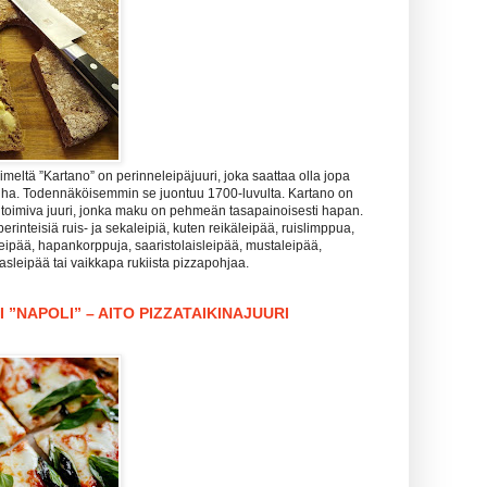
meltä ”Kartano” on perinneleipäjuuri, joka saattaa olla jopa
nha. Todennäköisemmin se juontuu 1700-luvulta. Kartano on
 toimiva juuri, jonka maku on pehmeän tasapainoisesti hapan.
perinteisiä ruis- ja sekaleipiä, kuten reikäleipää, ruislimppua,
leipää, hapankorppuja, saaristolaisleipää, mustaleipää,
lasleipää tai vaikkapa rukiista pizzapohjaa.
 ”NAPOLI” – AITO PIZZATAIKINAJUURI