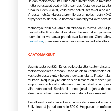
Heidän metsästyskulttuurinsa on elinvoimaista ja tavoilta
mutta perusasiat ovat pitkälti samoja. Ajojahdeissa tarvi
turvallisuuden vuoksi, vaikkeivät paikalliset tavat aina o
Virossa metsästyksessä promilleraja on nolla. Tosin käytä
eriytyneet toisistaan, ja normaalit kaatoryypyt ovat tavallis
Metsästyskortin alaikäraja on Virossa 16 vuotta. Jotkut jah
osallistujilta 18 vuoden ikää. Aivan kiveen hakattuja nämä 
suomalaiset vastaavat paperit ovat kunnossa. Olen nähn
osallistujia
, joten asia kannattaa varmistaa paikalliselta k
KAATOMAKSUT
Suurriistasta peritään lähes poikkeuksetta kaatomaksuja, e
metsästyspaketin hintaan. Raha-asioissa kannattaakin olla
keskustelussa syntyy helposti sekaannuksia. Kaatomaksu
mukaan. Karjun ja ylivuotisen sian hintaero on monesti jo
ampumaan rauhoitetun eläimen (usein emakot ja viirupossut)
yllättävän isoiksi. Selvitä siis ennen jokaista jahtia (hinn
alueittain) tarkasti metsästettävä riista ja kaatomaksut.
Tyypillisesti kaatomaksut ovat villisiasta ja metsäkauriis
€, ilveksestä ja sudesta noin 500 €. Huippuluokan trofeid