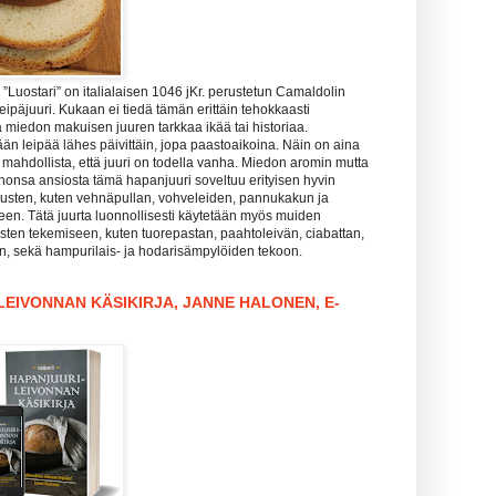
Luostari” on italialaisen 1046 jKr. perustetun Camaldolin
leipäjuuri. Kukaan ei tiedä tämän erittäin tehokkaasti
 miedon makuisen juuren tarkkaa ikää tai historiaa.
än leipää lähes päivittäin, jopa paastoaikoina. Näin on aina
is mahdollista, että juuri on todella vanha. Miedon aromin mutta
honsa ansiosta tämä hapanjuuri soveltuu erityisen hyvin
sten, kuten vehnäpullan, vohveleiden, pannukakun ja
een. Tätä juurta luonnollisesti käytetään myös muiden
sten tekemiseen, kuten tuorepastan, paahtoleivän, ciabattan,
in, sekä hampurilais- ja hodarisämpylöiden tekoon.
EIVONNAN KÄSIKIRJA, JANNE HALONEN, E-