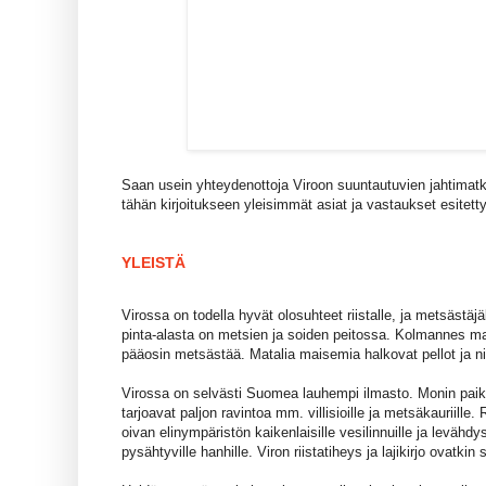
Saan usein yhteydenottoja Viroon suuntautuvien jahtimatk
tähän kirjoitukseen yleisimmät asiat ja vastaukset esitett
YLEISTÄ
Virossa on todella hyvät olosuhteet riistalle, ja metsästäjäl
pinta-alasta on metsien ja soiden peitossa. Kolmannes ma
pääosin metsästää. Matalia maisemia halkovat pellot ja ni
Virossa on selvästi Suomea lauhempi ilmasto. Monin paiko
tarjoavat paljon ravintoa mm. villisioille ja metsäkauriille
oivan elinympäristön kaikenlaisille vesilinnuille ja leväh
pysähtyville hanhille. Viron riistatiheys ja lajikirjo ovatk