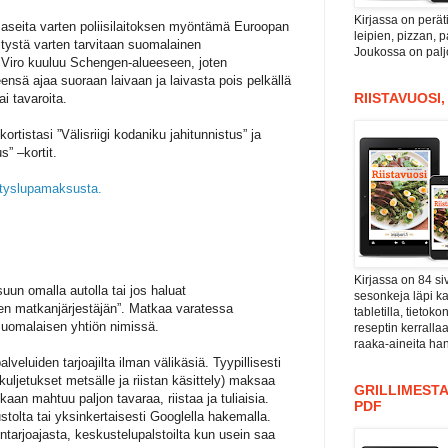
Kirjassa on perät
a aseita varten poliisilaitoksen myöntämä Euroopan
leipien, pizzan, 
tystä varten tarvitaan suomalainen
Joukossa on paljo
 Viro kuuluu Schengen-alueeseen, joten
ensä ajaa suoraan laivaan ja laivasta pois pelkällä
RIISTAVUOSI
ai tavaroita.
ortistasi ”Välisriigi kodaniku jahitunnistus” ja
” –kortit.
styslupamaksusta.
Kirjassa on 84 si
uun omalla autolla tai jos haluat
sesonkeja läpi kal
sen matkanjärjestäjän”. Matkaa varatessa
tabletilla, tieto
 suomalaisen yhtiön nimissä.
reseptin kerrall
raaka-aineita han
lveluiden tarjoajilta ilman välikäsiä. Tyypillisesti
uljetukset metsälle ja riistan käsittely) maksaa
GRILLIMESTA
an mahtuu paljon tavaraa, riistaa ja tuliaisia.
PDF
vustolta tai yksinkertaisesti Googlella hakemalla.
tarjoajasta, keskustelupalstoilta kun usein saa