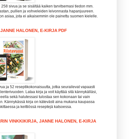
i 258 sivua ja se sisältää kaiken tarvitsemasi tiedon mm.
pastan, pullien ja vohveleiden leivonnasta hapanjuureen.
n asiaa, jota ei aikaisemmin ole painettu suomen kielelle.
, JANNE HALONEN, E-KIRJA PDF
vua ja 52 reseptikokonaisuutta, jotka seurailevat vapaasti
enterivuoden. Lataa kirja ja voit käyttää sitä kännykälläsi,
koneella sekä halutessasi tulostaa sen kokonaan tai vain
aan. Kännykässä kirja on kätevästi aina mukana kaupassa
kittaessa ja keittiössä reseptejä katsoessa.
RIN VINKKIKIRJA, JANNE HALONEN, E-KIRJA