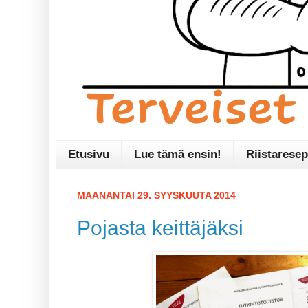
Etusivu
Lue tämä ensin!
Riistaresep
MAANANTAI 29. SYYSKUUTA 2014
Pojasta keittäjäksi