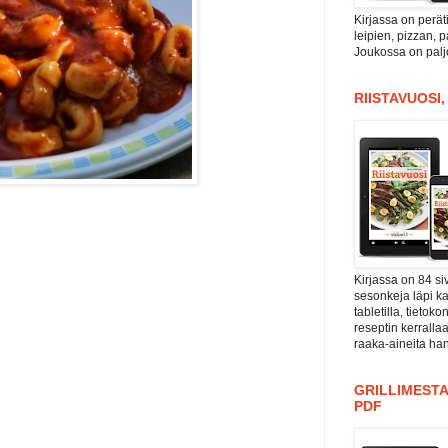
Kirjassa on perät
leipien, pizzan, 
Joukossa on paljo
RIISTAVUOSI
Kirjassa on 84 si
sesonkeja läpi kal
tabletilla, tieto
reseptin kerrall
raaka-aineita han
GRILLIMESTA
PDF