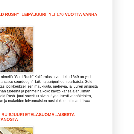
D RUSH” -LEIPÄJUURI, YLI 170 VUOTTA VANHA
nimeltä ”Gold Rush” Kaliforniasta vuodelta 1849 on yksi
rancisco sourdough" -taikinajuuriperheen parhaista. Gold
täsi poikkeuksellisen maukkaita, meheviä, ja juuren ansiosta
hanan tuoreina ja pehmeinä koko käyttöikänsä ajan, ilman
Gold Rush -juuri soveltuu aivan täydellisesti vehnäleipien,
zan ja makeiden leivonnaisten nostatukseen ilman hiivaa.
– RUISJUURI ETELÄSUOMALAISESTA
TANOSTA