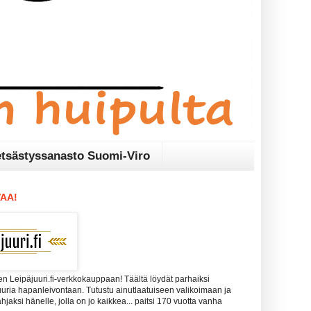
tsästyssanasto Suomi-Viro
AA!
n Leipäjuuri.fi-verkkokauppaan! Täältä löydät parhaiksi
uuria hapanleivontaan. Tutustu ainutlaatuiseen valikoimaan ja
 lahjaksi hänelle, jolla on jo kaikkea... paitsi 170 vuotta vanha