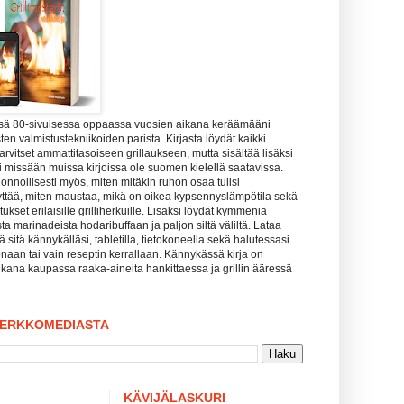
ssä 80-sivuisessa oppaassa vuosien aikana keräämääni
ten valmistustekniikoiden parista. Kirjasta löydät kaikki
tarvitset ammattitasoiseen grillaukseen, mutta sisältää lisäksi
uuri missään muissa kirjoissa ole suomen kielellä saatavissa.
uonnollisesti myös, miten mitäkin ruhon osaa tulisi
yttää, miten maustaa, mikä on oikea kypsennyslämpötila sekä
kset erilaisille grilliherkuille. Lisäksi löydät kymmeniä
sta marinadeista hodaribuffaan ja paljon siltä väliltä. Lataa
tää sitä kännykälläsi, tabletilla, tietokoneella sekä halutessasi
naan tai vain reseptin kerrallaan. Kännykässä kirja on
kana kaupassa raaka-aineita hankittaessa ja grillin ääressä
VERKKOMEDIASTA
KÄVIJÄLASKURI