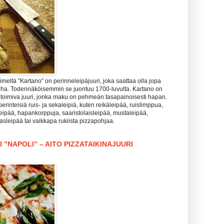
meltä ”Kartano” on perinneleipäjuuri, joka saattaa olla jopa
nha. Todennäköisemmin se juontuu 1700-luvulta. Kartano on
 toimiva juuri, jonka maku on pehmeän tasapainoisesti hapan.
perinteisiä ruis- ja sekaleipiä, kuten reikäleipää, ruislimppua,
leipää, hapankorppuja, saaristolaisleipää, mustaleipää,
lasleipää tai vaikkapa rukiista pizzapohjaa.
 ”NAPOLI” – AITO PIZZATAIKINAJUURI