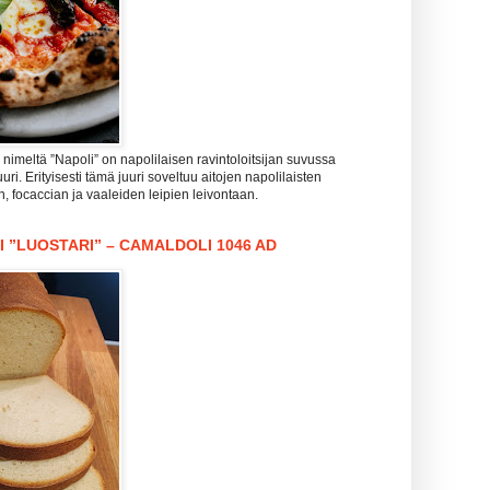
imeltä ”Napoli” on napolilaisen ravintoloitsijan suvussa
uri. Erityisesti tämä juuri soveltuu aitojen napolilaisten
n, focaccian ja vaaleiden leipien leivontaan.
I ”LUOSTARI” – CAMALDOLI 1046 AD