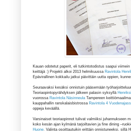
Kauan odotetut paperit, eli tutkintotodistus saapui viimein 
keittäjä :) Projekti alkoi 2013 helmikuussa
Ravintola Henri
Epävirallinen kokkailu jatkui päivittäin uutta oppien, ku
Seuraavaksi kesäksi onnistuin pääsemään työharjoitteluu
Teoriaopintopyrähdyksen jälkeen palasin syksyllä
Henriksi
vuorossa
Ravintola Näsinneula
Tampereen keittiömaailman 
kauppahallin ranskalaisbistrossa
Ravintola 4 Vuodenajas
oppeja keväällä.
Varsinaiset teoriaopinnot tulivat valmiiksi juhannukseen me
koko kesän ajan kylmänä tarjoiltavien ja fine dining –ruok
Huone
. Valinta osoittautuikin erittäin onnistuneeksi, sillä 