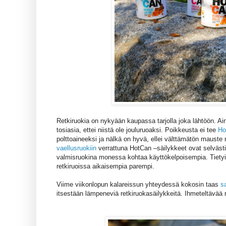
Retkiruokia on nykyään kaupassa tarjolla joka lähtöön. Ain
tosiasia, ettei niistä ole jouluruoaksi. Poikkeusta ei tee
Ho
polttoaineeksi ja nälkä on hyvä, ellei välttämätön mauste 
vaellusruokiin
verrattuna HotCan –säilykkeet ovat selväst
valmisruokina monessa kohtaa käyttökelpoisempia. Tiety
retkiruoissa aikaisempia parempi.
Viime viikonlopun kalareissun yhteydessä kokosin taas
s
itsestään lämpeneviä retkiruokasäilykkeitä. Ihmeteltävää riit