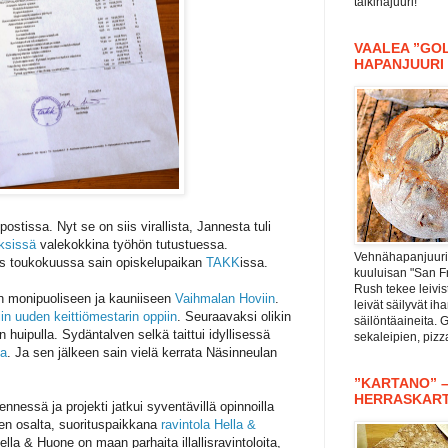
taikinajuuri!
VAALEA ”GOL
HAPANJUURI
postissa. Nyt se on siis virallista, Jannesta tuli
ksissä
valekokkina työhön tutustuessa.
Vehnähapanjuuri 
nnes toukokuussa sain opiskelupaikan
TAKK
issa.
kuuluisan "San F
Rush tekee leivis
n monipuoliseen ja kauniiseen
Vaihmalan Hoviin
.
leivät säilyvät i
in uuden keittiömestarin oppiin
. Seuraavaksi olikin
säilöntäaineita. 
huipulla. Sydäntalven selkä taittui idyllisessä
sekaleipien, piz
sa
. Ja sen jälkeen sain vielä kerrata Näsinneulan
”KARTANO” 
HERRASKAR
nnessä ja projekti jatkui syventävillä opinnoilla
ien osalta, suorituspaikkana
ravintola Hella &
Hella & Huone on maan parhaita illallisravintoloita,