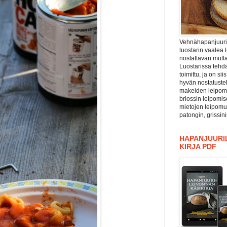
Vehnähapanjuuri ”
luostarin vaalea 
nostattavan mutta
Luostarissa tehdä
toimittu, ja on si
hyvän nostatuste
makeiden leipomu
briossin leipomis
mietojen leipomu
patongin, grissin
HAPANJUURIL
KIRJA PDF