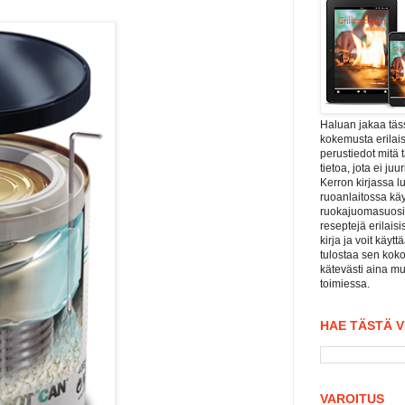
Haluan jakaa tä
kokemusta erilais
perustiedot mitä 
tietoa, jota ei j
Kerron kirjassa l
ruoanlaitossa kä
ruokajuomasuositu
reseptejä erilaisi
kirja ja voit käyt
tulostaa sen koko
kätevästi aina mu
toimiessa.
HAE TÄSTÄ 
VAROITUS