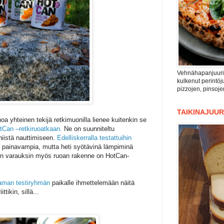
Vehnähapanjuuri n
kulkenut perintöju
pizzojen, pinsoje
TAIKINAJUUR
oa yhteinen tekijä retkimuonilla lienee kuitenkin se
tCan –retkiruoatkaan
. Ne on suunniteltu
niistä nauttimiseen.
Edelliskerralla testattuihin
i painavampia, mutta heti syötävinä lämpiminä
in varauksin myös ruoan rakenne on HotCan-
aman testiryhmän
paikalle ihmettelemään näitä
tikin, sillä...