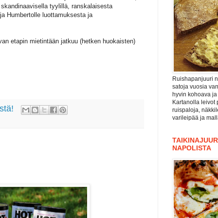
 skandinaavisella tyylillä, ranskalaisesta
e ja Humbertolle luottamuksesta ja
van etapin mietintään jatkuu (hetken huokaisten)
Ruishapanjuuri ni
satoja vuosia va
hyvin kohoava ja
Kartanolla leivot 
stä!
ruispaloja, näkki
varileipää ja mal
TAIKINAJUURI
NAPOLISTA