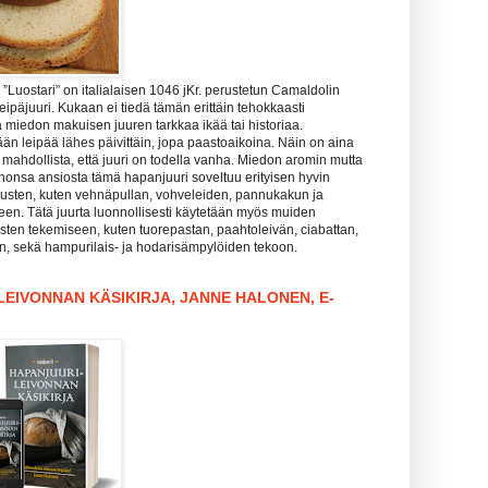
Luostari” on italialaisen 1046 jKr. perustetun Camaldolin
leipäjuuri. Kukaan ei tiedä tämän erittäin tehokkaasti
 miedon makuisen juuren tarkkaa ikää tai historiaa.
än leipää lähes päivittäin, jopa paastoaikoina. Näin on aina
is mahdollista, että juuri on todella vanha. Miedon aromin mutta
honsa ansiosta tämä hapanjuuri soveltuu erityisen hyvin
sten, kuten vehnäpullan, vohveleiden, pannukakun ja
een. Tätä juurta luonnollisesti käytetään myös muiden
sten tekemiseen, kuten tuorepastan, paahtoleivän, ciabattan,
in, sekä hampurilais- ja hodarisämpylöiden tekoon.
EIVONNAN KÄSIKIRJA, JANNE HALONEN, E-