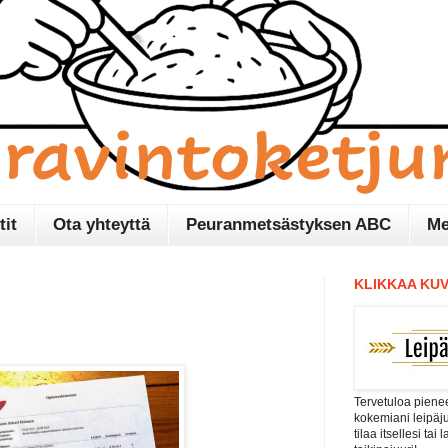
tit
Ota yhteyttä
Peuranmetsästyksen ABC
Me
KLIKKAA KUV
Tervetuloa pienee
kokemiani leipäj
tilaa itsellesi tai