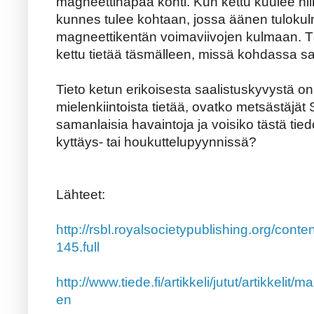
magneettinapaa kohti. Kun kettu kuulee hii
kunnes tulee kohtaan, jossa äänen tuloku
magneettikentän voimaviivojen kulmaan. 
kettu tietää täsmälleen, missä kohdassa saa
Tieto ketun erikoisesta saalistuskyvystä on 
mielenkiintoista tietää, ovatko metsästäjä
samanlaisia havaintoja ja voisiko tästä tie
kyttäys- tai houkuttelupyynnissä?
Lähteet:
http://rsbl.royalsocietypublishing.org/conte
145.full
http://www.tiede.fi/artikkeli/jutut/artikkeli
en