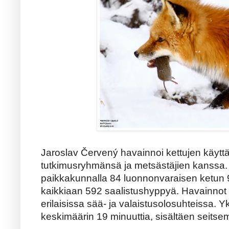
Jaroslav Červený havainnoi kettujen käytt
tutkimusryhmänsä ja metsästäjien kanssa. 
paikkakunnalla 84 luonnonvaraisen ketun 
kaikkiaan 592 saalistushyppyä. Havainnot
erilaisissa sää- ja valaistusolosuhteissa. Y
keskimäärin 19 minuuttia, sisältäen seits