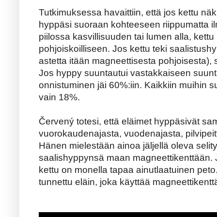
Tutkimuksessa havaittiin, että jos kettu näk
hyppäsi suoraan kohteeseen riippumatta il
piilossa kasvillisuuden tai lumen alla, kett
pohjoiskoilliseen. Jos kettu teki saalistush
astetta itään magneettisesta pohjoisesta), 
Jos hyppy suuntautui vastakkaiseen suunt
onnistuminen jäi 60%:iin. Kaikkiin muihin s
vain 18%.
Červený totesi, että eläimet hyppäsivät s
vuorokaudenajasta, vuodenajasta, pilvipeit
Hänen mielestään ainoa jäljellä oleva selity
saalishyppynsä maan magneettikenttään. J
kettu on monella tapaa ainutlaatuinen peto
tunnettu eläin, joka käyttää magneettikent