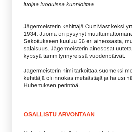
luojaa luoduissa kunnioittaa
Jägermeisterin kehittäjä Curt Mast keksi yrt
1934. Juoma on pysynyt muuttumattomana 
Sekoitukseen kuuluu 56 eri aineosasta, mutt
salaisuus. Jägermeisterin ainesosat uuteta
kypsyä tammitynnyreissä vuodenpäivät.
Jägermeisterin nimi tarkoittaa suomeksi m
kehittäjä oli innokas metsästäjä ja halusi n
Hubertuksen perintöä.
OSALLISTU ARVONTAAN