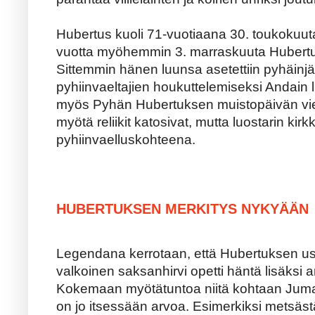
Hubertus kuoli 71-vuotiaana 30. toukokuut
vuotta myöhemmin 3. marraskuuta Hubertus 
Sittemmin hänen luunsa asetettiin pyhäin
pyhiinvaeltajien houkuttelemiseksi Andain l
myös Pyhän Hubertuksen muistopäivän vi
myötä reliikit katosivat, mutta luostarin kir
pyhiinvaelluskohteena.
HUBERTUKSEN MERKITYS NYKYÄÄN
Legendana kerrotaan, että Hubertuksen u
valkoinen saksanhirvi opetti häntä lisäksi
Kokemaan myötätuntoa niitä kohtaan Jumala
on jo itsessään arvoa. Esimerkiksi metsäs