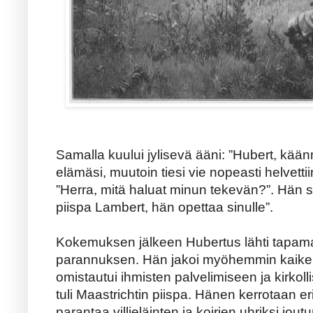
Samalla kuului jylisevä ääni: ”Hubert, kää
elämäsi, muutoin tiesi vie nopeasti helvettii
”Herra, mitä haluat minun tekevän?”. Hän s
piispa Lambert, hän opettaa sinulle”.
Kokemuksen jälkeen Hubertus lähti tapamaa
parannuksen. Hän jakoi myöhemmin kaiken
omistautui ihmisten palvelimiseen ja kirko
tuli Maastrichtin piispa. Hänen kerrotaan e
parantaa villieläinten ja koirien uhriksi joutu