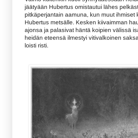
jäätyään Hubertus omistautui lähes pelkäs
pitkäperjantain aamuna, kun muut ihmiset 
Hubertus metsälle. Kesken kiivaimman hauku
ajonsa ja palasivat häntä koipien välissä isä
heidän eteensä ilmestyi vitivalkoinen saksa
loisti risti.