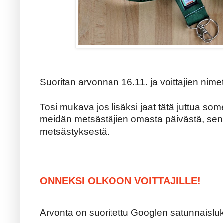
Suoritan arvonnan 16.11. ja voittajien nimet
Tosi mukava jos lisäksi jaat tätä juttua some
meidän metsästäjien omasta päivästä, sen h
metsästyksestä.
ONNEKSI OLKOON VOITTAJILLE!
Arvonta on suoritettu Googlen satunnaisluk