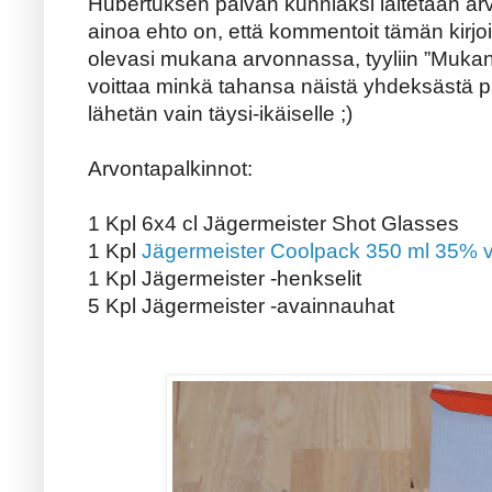
Hubertuksen päivän kunniaksi laitetaan ar
ainoa ehto on, että kommentoit tämän kirj
olevasi mukana arvonnassa, tyyliin ”Mukan
voittaa minkä tahansa näistä yhdeksästä p
lähetän vain täysi-ikäiselle ;)
Arvontapalkinnot:
1 Kpl 6x4 cl Jägermeister Shot Glasses
1 Kpl
Jägermeister Coolpack 350 ml 35% v
1 Kpl Jägermeister -henkselit
5 Kpl Jägermeister -avainnauhat