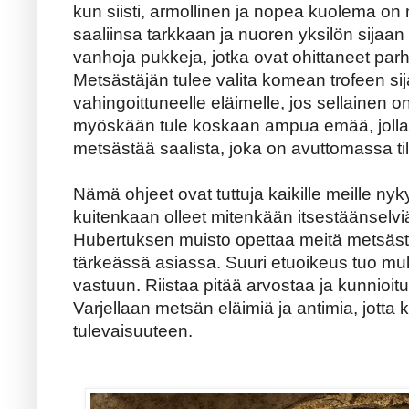
kun siisti, armollinen ja nopea kuolema on 
saaliinsa tarkkaan ja nuoren yksilön sija
vanhoja pukkeja, jotka ovat ohittaneet par
Metsästäjän tulee valita komean trofeen si
vahingoittuneelle eläimelle, jos sellainen o
myöskään tule koskaan ampua emää, jolla
metsästää saalista, joka on avuttomassa ti
Nämä ohjeet ovat tuttuja kaikille meille nyk
kuitenkaan olleet mitenkään itsestäänselviä
Hubertuksen muisto opettaa meitä metsäst
tärkeässä asiassa. Suuri etuoikeus tuo m
vastuun. Riistaa pitää arvostaa ja kunnioit
Varjellaan metsän eläimiä ja antimia, jotta 
tulevaisuuteen.