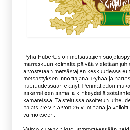
Pyhä Hubertus on metsästäjien suojeluspy
marraskuun kolmatta päivää vietetään juh
arvostetaan metsästäjien keskuudessa erit
metsästyksen innoittajana. Pyhää ja harra
nuoruudessaan elänyt. Perimätiedon muk
askarrelleen samalla kiihkeydellä sotatantere
kamareissa. Taisteluissa osoitetun urheud
palatsikreivin arvon 26 vuotiaana ja valloitt
vaimokseen.
Vaimo kuitenkin kuoli synnyttäessään hei