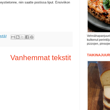
eystietonne, niin saatte postissa liput. Ensiviikon
stä!
Vehnähapanjuuri n
kulkenut perintöju
pizzojen, pinsoje
TAIKINAJUUR
Vanhemmat tekstit