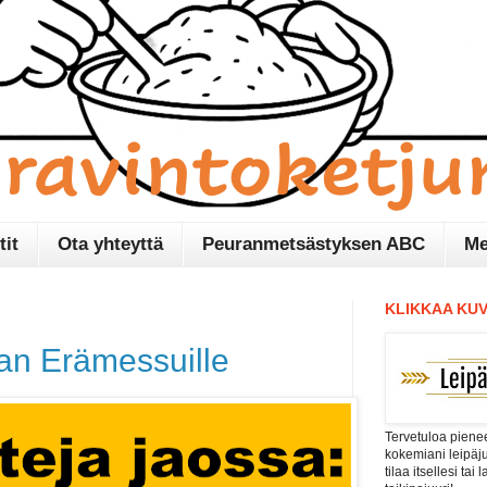
tit
Ota yhteyttä
Peuranmetsästyksen ABC
Me
KLIKKAA KUV
an Erämessuille
Tervetuloa pienee
kokemiani leipäj
tilaa itsellesi tai