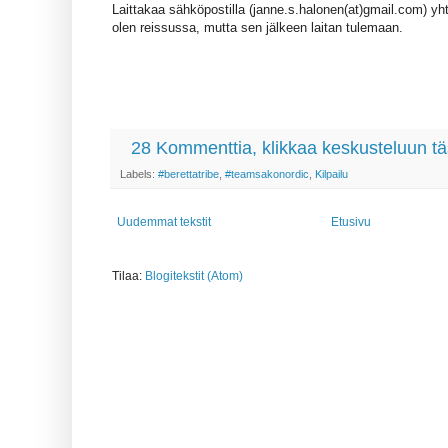
Laittakaa sähköpostilla (janne.s.halonen(at)gmail.com) yht
olen reissussa, mutta sen jälkeen laitan tulemaan.
28 Kommenttia, klikkaa keskusteluun tä
Labels:
#berettatribe
,
#teamsakonordic
,
Kilpailu
Uudemmat tekstit
Etusivu
Tilaa:
Blogitekstit (Atom)