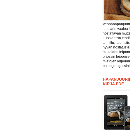
Vehnähapanjuuri ”
luostarin vaalea 
nostattavan mutta
Luostarissa tehdä
toimittu, ja on si
hyvän nostatuste
makeiden leipomu
briossin leipomis
mietojen leipomu
patongin, grissin
HAPANJUURIL
KIRJA PDF