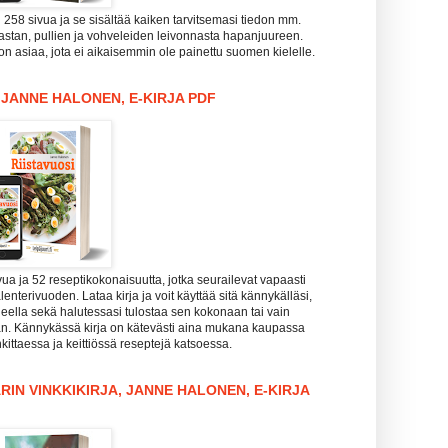
i 258 sivua ja se sisältää kaiken tarvitsemasi tiedon mm.
pastan, pullien ja vohveleiden leivonnasta hapanjuureen.
n asiaa, jota ei aikaisemmin ole painettu suomen kielelle.
, JANNE HALONEN, E-KIRJA PDF
vua ja 52 reseptikokonaisuutta, jotka seurailevat vapaasti
enterivuoden. Lataa kirja ja voit käyttää sitä kännykälläsi,
koneella sekä halutessasi tulostaa sen kokonaan tai vain
aan. Kännykässä kirja on kätevästi aina mukana kaupassa
kittaessa ja keittiössä reseptejä katsoessa.
RIN VINKKIKIRJA, JANNE HALONEN, E-KIRJA