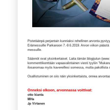
Pistetäänpä perjantain kunniaksi rehellinen arvonta pystyy
Erämessuille Parkanoon 7.-9.6.2019. Arvon viikon päästä p
messuille.
Säännöt ovat yksinkertaiset. Laita tämän blogijutun (www.
kommenttikenttään vapaavalintainen viesti tyyliin ”Mukana 
ilosanomaa myös kavereillesi somessa, mutta pakollista s
Osallistuminen on siis näin yksinkertaista, onnea arvontaa
#BerettaTribe #teamsakonordic
Onneksi olkoon, arvonnassa voittivat:
otto kianta
MHa
Jp Virtanen