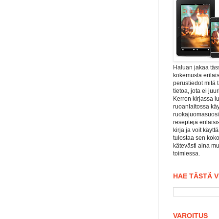
Haluan jakaa tä
kokemusta erilais
perustiedot mitä 
tietoa, jota ei j
Kerron kirjassa l
ruoanlaitossa kä
ruokajuomasuositu
reseptejä erilaisi
kirja ja voit käyt
tulostaa sen koko
kätevästi aina mu
toimiessa.
HAE TÄSTÄ 
VAROITUS