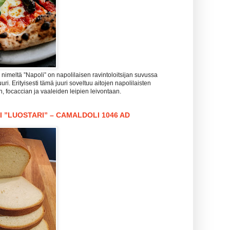
imeltä ”Napoli” on napolilaisen ravintoloitsijan suvussa
uri. Erityisesti tämä juuri soveltuu aitojen napolilaisten
n, focaccian ja vaaleiden leipien leivontaan.
I ”LUOSTARI” – CAMALDOLI 1046 AD