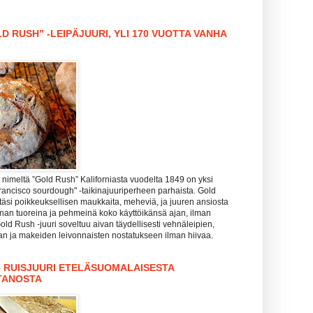
D RUSH” -LEIPÄJUURI, YLI 170 VUOTTA VANHA
nimeltä ”Gold Rush” Kaliforniasta vuodelta 1849 on yksi
rancisco sourdough" -taikinajuuriperheen parhaista. Gold
täsi poikkeuksellisen maukkaita, meheviä, ja juuren ansiosta
hanan tuoreina ja pehmeinä koko käyttöikänsä ajan, ilman
Gold Rush -juuri soveltuu aivan täydellisesti vehnäleipien,
zan ja makeiden leivonnaisten nostatukseen ilman hiivaa.
– RUISJUURI ETELÄSUOMALAISESTA
TANOSTA