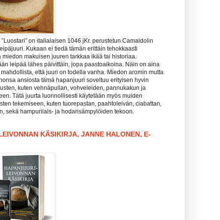
Luostari” on italialaisen 1046 jKr. perustetun Camaldolin
leipäjuuri. Kukaan ei tiedä tämän erittäin tehokkaasti
 miedon makuisen juuren tarkkaa ikää tai historiaa.
än leipää lähes päivittäin, jopa paastoaikoina. Näin on aina
is mahdollista, että juuri on todella vanha. Miedon aromin mutta
honsa ansiosta tämä hapanjuuri soveltuu erityisen hyvin
sten, kuten vehnäpullan, vohveleiden, pannukakun ja
een. Tätä juurta luonnollisesti käytetään myös muiden
sten tekemiseen, kuten tuorepastan, paahtoleivän, ciabattan,
in, sekä hampurilais- ja hodarisämpylöiden tekoon.
EIVONNAN KÄSIKIRJA, JANNE HALONEN, E-