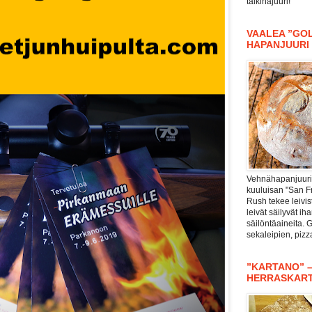
taikinajuuri!
VAALEA ”GOL
HAPANJUURI
Vehnähapanjuuri 
kuuluisan "San F
Rush tekee leivis
leivät säilyvät i
säilöntäaineita. 
sekaleipien, piz
”KARTANO” 
HERRASKAR