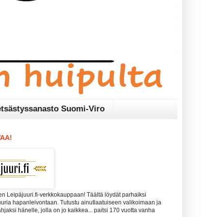
tsästyssanasto Suomi-Viro
AA!
n Leipäjuuri.fi-verkkokauppaan! Täältä löydät parhaiksi
uuria hapanleivontaan. Tutustu ainutlaatuiseen valikoimaan ja
 lahjaksi hänelle, jolla on jo kaikkea... paitsi 170 vuotta vanha