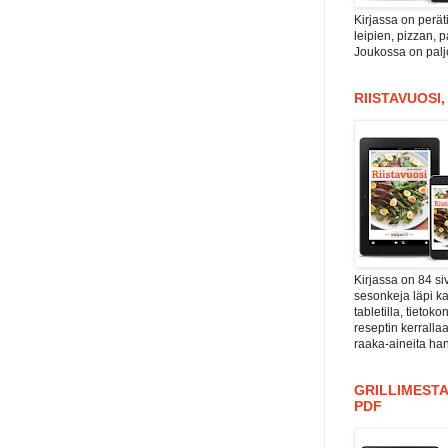
Kirjassa on perät
leipien, pizzan, 
Joukossa on paljo
RIISTAVUOSI
Kirjassa on 84 si
sesonkeja läpi kal
tabletilla, tieto
reseptin kerrall
raaka-aineita han
GRILLIMESTA
PDF