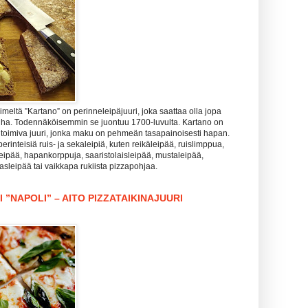
meltä ”Kartano” on perinneleipäjuuri, joka saattaa olla jopa
nha. Todennäköisemmin se juontuu 1700-luvulta. Kartano on
 toimiva juuri, jonka maku on pehmeän tasapainoisesti hapan.
perinteisiä ruis- ja sekaleipiä, kuten reikäleipää, ruislimppua,
leipää, hapankorppuja, saaristolaisleipää, mustaleipää,
lasleipää tai vaikkapa rukiista pizzapohjaa.
 ”NAPOLI” – AITO PIZZATAIKINAJUURI