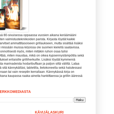
ssä 80-sivuisessa oppaassa vuosien aikana keräämääni
ten valmistustekniikoiden parista. Kirjasta löydät kaikki
tarvitset ammattitasoiseen grillaukseen, mutta sisältää lisäksi
uuri missään muissa kirjoissa ole suomen kielellä saatavissa.
uonnollisesti myös, miten mitäkin ruhon osaa tulisi
yttää, miten maustaa, mikä on oikea kypsennyslämpötila sekä
kset erilaisille grilliherkuille. Lisäksi löydät kymmeniä
sta marinadeista hodaribuffaan ja paljon siltä väliltä. Lataa
tää sitä kännykälläsi, tabletilla, tietokoneella sekä halutessasi
naan tai vain reseptin kerrallaan. Kännykässä kirja on
kana kaupassa raaka-aineita hankittaessa ja grillin ääressä
VERKKOMEDIASTA
KÄVIJÄLASKURI