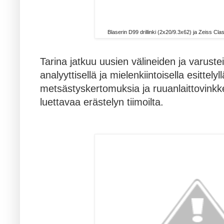
Blaserin D99 drillinki (2x20/9.3x62) ja Zeiss Cla
Tarina jatkuu uusien välineiden ja varuste
analyyttisellä ja mielenkiintoisella esitte
metsästyskertomuksia ja ruuanlaittovinkk
luettavaa erästelyn tiimoilta.