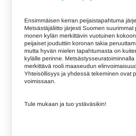
Ensimmäisen kerran peijaistapahtuma järjes
Metsästäjäliitto järjesti Suomen suurimmat p
monen kylän merkittävin vuotuinen kokoo
peijaiset jouduttiin koronan takia peruutt
mutta hyvän mielen tapahtumasta on kuiten
kylälle perinne. Metsästysseuratoiminnalla 
merkittävä rooli maaseudun elinvoimaisuud
Yhteisöllisyys ja yhdessä tekeminen ovat pe
voimissaan.
Tule mukaan ja tuo ystäväsikin!