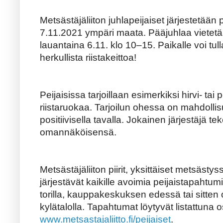
Metsästäjäliiton juhlapeijaiset järjestetää
7.11.2021 ympäri maata. Pääjuhlaa vietetää
lauantaina 6.11. klo 10–15. Paikalle voi tu
herkullista riistakeittoa!
Peijaisissa tarjoillaan esimerkiksi hirvi- tai
riistaruokaa. Tarjoilun ohessa on mahdolli
positiivisella tavalla. Jokainen järjestäjä t
omannäköisensä.
Metsästäjäliiton piirit, yksittäiset metsäst
järjestävät kaikille avoimia peijaistapahtumi
torilla, kauppakeskuksen edessä tai sitten
kylätalolla. Tapahtumat löytyvät listattuna o
www.metsastajaliitto.fi/peijaiset
.