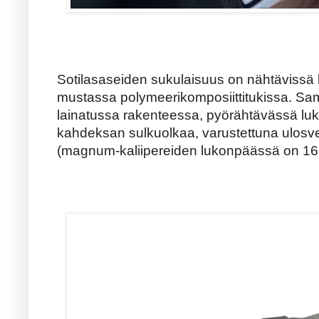
Sotilasaseiden sukulaisuus on nähtävissä l
mustassa polymeerikomposiittitukissa. Sam
lainatussa rakenteessa, pyörähtävässä lu
kahdeksan sulkuolkaa, varustettuna ulosvetä
(magnum-kaliipereiden lukonpäässä on 16 s