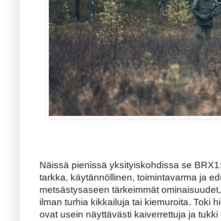
Näissä pienissä yksityiskohdissa se BRX1:n
tarkka, käytännöllinen, toimintavarma ja edu
metsästysaseen tärkeimmät ominaisuudet, ni
ilman turhia kikkailuja tai kiemuroita. Tok
ovat usein näyttävästi kaiverrettuja ja tukki