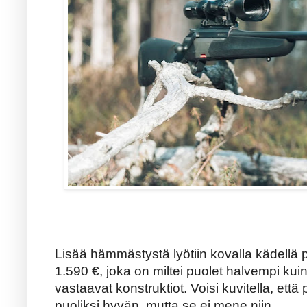
Lisää hämmästystä lyötiin kovalla kädellä 
1.590 €, joka on miltei puolet halvempi kuin 
vastaavat konstruktiot. Voisi kuvitella, että
puoliksi hyvän, mutta se ei mene niin.