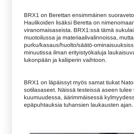
BRX1 on Berettan ensimmäinen suoravetol
Haulikoiden lisäksi Beretta on nimenomaan 
viranomaisaseista. BRX1:ssä tämä sukula
muotoilussa ja materiaalivalinnoissa, mutt
purku/kasaus/huolto/säätö-ominaisuuksis
minuutissa ilman erityistyökaluja laukais
lukonpään ja kaliiperin vaihtoon.
BRX1 on läpäissyt myös samat tiukat Nato-t
sotilasaseet. Näissä testeissä aseen tulee 
kuumuudessa, äärimmäisessä kylmyydessä 
epäpuhtauksia tuhansien laukausten ajan