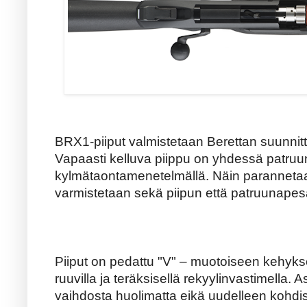
BRX1-piiput valmistetaan Berettan suunnitt
Vapaasti kelluva piippu on yhdessä patru
kylmätaontamenetelmällä. Näin parannetaa
varmistetaan sekä piipun että patruunapes
Piiput on pedattu "V" – muotoiseen kehykse
ruuvilla ja teräksisellä rekyylinvastimella. 
vaihdosta huolimatta eikä uudelleen kohdist