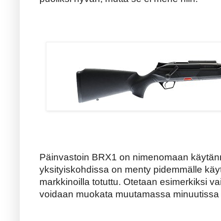
Päinvastoin BRX1 on nimenomaan käytännö
yksityiskohdissa on menty pidemmälle käy
markkinoilla totuttu. Otetaan esimerkiksi v
voidaan muokata muutamassa minuutissa vas