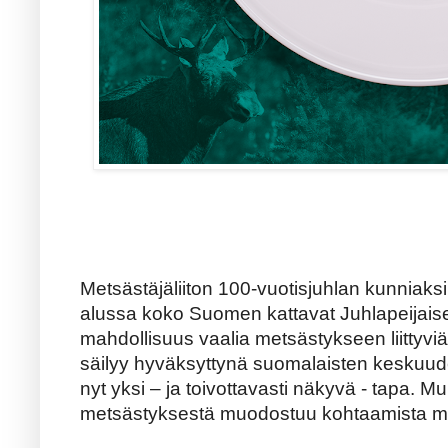
Metsästäjäliiton 100-vuotisjuhlan kunniaks
alussa koko Suomen kattavat Juhlapeijaise
mahdollisuus vaalia metsästykseen liittyviä
säilyy hyväksyttynä suomalaisten keskuu
nyt yksi – ja toivottavasti näkyvä - tapa. M
metsästyksestä muodostuu kohtaamista me