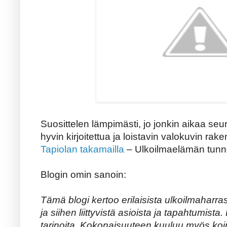
Suosittelen lämpimästi, jo jonkin aikaa seu
hyvin kirjoitettua ja loistavin valokuvin ra
Tapiolan takamailla
– Ulkoilmaelämän tunn
Blogin omin sanoin:
Tämä blogi kertoo erilaisista ulkoilmaharra
ja siihen liittyvistä asioista ja tapahtumist
tarinoita. Kokonaisuuteen kuuluu myös koira