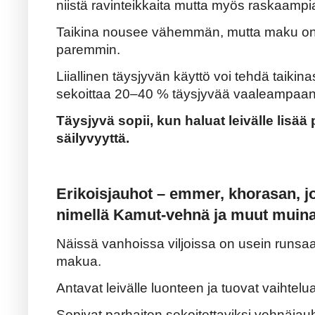
niistä ravinteikkaita mutta myös raskaampi
Taikina nousee vähemmän, mutta maku on tä
paremmin.
Liiallinen täysjyvän käyttö voi tehdä taiki
sekoittaa 20–40 % täysjyvää vaaleampaan
Täysjyvä sopii, kun haluat leivälle lisä
säilyvyyttä.
Erikoisjauhot – emmer, khorasan, 
nimellä Kamut-vehnä ja muut muinai
Näissä vanhoissa viljoissa on usein runsa
makua.
Antavat leivälle luonteen ja tuovat vaihtelu
Sopivat parhaiten sekoitettaviksi vehnäjauh