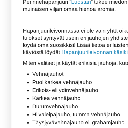
Perinnehapanjuuri ”
Luostari
” tukee miedo
muinaisen viljan omaa hienoa aromia.
Hapanjuurileivonnassa ei ole vain yhtä oi
tulokset syntyvät usein eri jauhojen yhdiste
löydä oma suosikkisi! Lisää tietoa erilaist
käytöstä löydät
Hapanjuurileivonnan käsiki
Miten valitset ja käytät erilaisia jauhoja, kut
Vehnäjauhot
Puolikarkea vehnäjauho
Erikois- eli ydinvehnäjauho
Karkea vehnäjauho
Durumvehnäjauho
Hiivaleipäjauho, tumma vehnäjauho
Täysjyvävehnäjauho eli grahamjauho