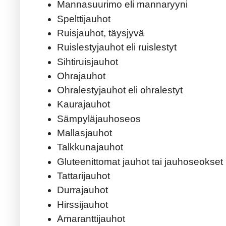
Mannasuurimo eli mannaryyni
Spelttijauhot
Ruisjauhot, täysjyvä
Ruislestyjauhot eli ruislestyt
Sihtiruisjauhot
Ohrajauhot
Ohralestyjauhot eli ohralestyt
Kaurajauhot
Sämpyläjauhoseos
Mallasjauhot
Talkkunajauhot
Gluteenittomat jauhot tai jauhoseokset
Tattarijauhot
Durrajauhot
Hirssijauhot
Amaranttijauhot