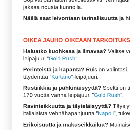
jaksaa nousta kunnolla.
Näillä saat leivontaan tarinallisuutta ja hi
OIKEA JAUHO OIKEAAN TARKOITUK
Haluatko kuohkeaa ja ilmavaa?
Valitse v
leipäjuuri ”
Gold Rush
”.
Perinteistä ja hapanta?
Ruis on valintasi
täydentää ”
Kartano
”-leipäjuuri.
Rustiiikkia ja pähkinäisyyttä?
Speltti on t
170 vuotta vanha leipäjuuri ”
Gold Rush
”.
Ravinteikkuutta ja täyteläisyyttä?
Täysjyv
italialaista vehnähapanjuurta ”
Napoli
”, tuk
Erikoisuutta ja makuseikkailua?
Muinaiset