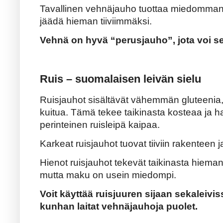
Tavallinen vehnäjauho tuottaa miedomman 
jäädä hieman tiiviimmäksi.
Vehnä on hyvä “perusjauho”, jota voi s
Ruis – suomalaisen leivän sielu
Ruisjauhot sisältävät vähemmän gluteenia,
kuitua. Tämä tekee taikinasta kosteaa ja hap
perinteinen ruisleipä kaipaa.
Karkeat ruisjauhot tuovat tiiviin rakentee
Hienot ruisjauhot tekevät taikinasta hiema
mutta maku on usein miedompi.
Voit käyttää ruisjuuren sijaan sekaleivi
kunhan laitat vehnäjauhoja puolet.