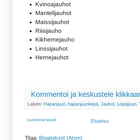
Kvinoajauhot
Mantelijauhot
Maissijauhot
Riisijauho
Kikhernejauho
Linssijauhot
Hernejauhot
Kommentoi ja keskustele klikkaam
Labels:
Hapanjuuri
,
hapanjuurileipä
,
Jauhot
,
Leipäjuuri
,
Uudemmat tekstit
Etusivu
Tilaa:
Blogitekstit (Atom)