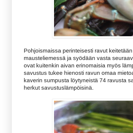
Pohjoismaissa perinteisesti ravut keitetää
mausteliemessä ja syödään vasta seuraav
ovat kuitenkin aivan erinomaisia myös lämp
savustus tukee hienosti ravun omaa mieto
kaverin sumpusta löytyneistä 74 ravusta 
herkut savustuslämpöisinä.