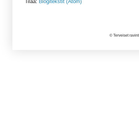
Tilaa:
Blogitekstit (Atom)
© Terveiset ravin