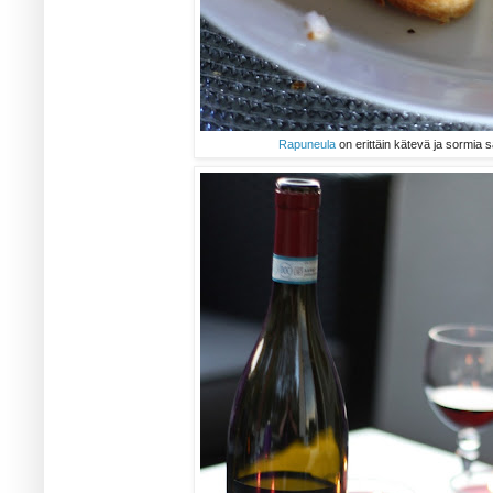
Rapuneula
on erittäin kätevä ja sormia 