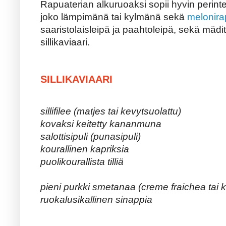
Rapuaterian alkuruoaksi sopii hyvin perin
joko lämpimänä tai kylmänä sekä
melonira
saaristolaisleipä ja paahtoleipä, sekä mädi
sillikaviaari.
SILLIKAVIAARI
sillifilee (matjes tai kevytsuolattu)
kovaksi keitetty kananmuna
salottisipuli (punasipuli)
kourallinen kapriksia
puolikourallista tilliä
pieni purkki smetanaa (creme fraichea tai k
ruokalusikallinen sinappia