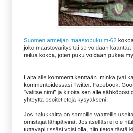
Suomen armeijan maastopuku m-62
kokoa
joko maastoväritys tai se voidaan kääntää
reilua kokoa, joten puku voidaan pukea m
Laita alle kommenttikenttään minkä (vai kai
kommentoidessasi Twitter, Facebook, Googl
"valitse nimi" ja kirjoita sen alle sähköpostio
yhteyttä osoitetietoja kysyäkseni.
Jos halukkaitta on samoille vaatteille useita
omistajat lähipäivinä. Jos itselläsi ei ole nä
tuttavapiirissäsi voisi olla, niin tietoa täst