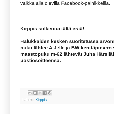
vaikka alla olevilla Facebook-painikkeilla.
Kirppis sulkeutui tältä erää!
Halukkaiden kesken suoritetussa arvonn
puku lähtee A.J.:lle ja BW kenttäpuser
maastopuku m-62 lähtevät Juha Härsiläll
postiosoitteensa.
Labels:
Kirppis