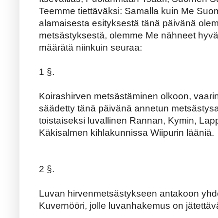
Teemme tiettäväksi: Samalla kuin Me Suo
alamaisesta esityksestä tänä päivänä ol
metsästyksestä, olemme Me nähneet hyvä
määrätä niinkuin seuraa:
1 §.
Koirashirven metsästäminen olkoon, vaarino
säädetty tänä päivänä annetun metsästys
toistaiseksi luvallinen Rannan, Kymin, La
Käkisalmen kihlakunnissa Wiipurin lääniä.
2 §.
Luvan hirvenmetsästykseen antakoon yhde
Kuvernööri, jolle luvanhakemus on jätettä