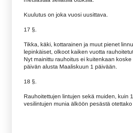
Kuulutus on joka vuosi uusittava.
17 §.
Tikka, käki, kottarainen ja muut pienet linnu
lepinkäiset, olkoot kaiken vuotta rauhoitetut
Nyt mainittu rauhoitus ei kuitenkaan koske 
päivän alusta Maaliskuun 1 päivään.
18 §.
Rauhoitettujen lintujen sekä muiden, kuin 10
vesilintujen munia älköön pesästä otettako 