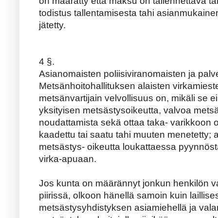
on määrätty että maksu on tallennettava tah
todistus tallentamisesta tahi asianmukain
jätetty.
4 §.
Asianomaisten poliisiviranomaisten ja palve
Metsänhoitohallituksen alaisten virkamiesten
metsänvartijain velvollisuus on, mikäli se e
yksityisen metsästysoikeutta, valvoa met
noudattamista sekä ottaa taka- varikkoon o
kaadettu tai saatu tahi muuten menetetty; 
metsästys- oikeutta loukattaessa pyynnös
virka-apuaan.
Jos kunta on määrännyt jonkun henkilön 
piirissä, olkoon hänellä samoin kuin laillis
metsästysyhdistyksen asiamiehellä ja vala