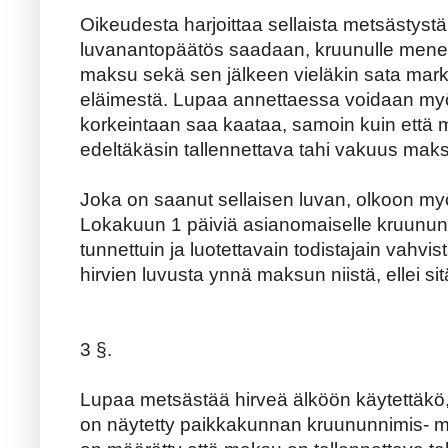
Oikeudesta harjoittaa sellaista metsästystä
luvanantopäätös saadaan, kruunulle mene
maksu sekä sen jälkeen vieläkin sata mar
eläimestä. Lupaa annettaessa voidaan my
korkeintaan saa kaataa, samoin kuin että m
edeltäkäsin tallennettava tahi vakuus maks
Joka on saanut sellaisen luvan, olkoon my
Lokakuun 1 päiviä asianomaiselle kruunun
tunnettuin ja luotettavain todistajain vahv
hirvien luvusta ynnä maksun niistä, ellei sitä
3 §.
Lupaa metsästää hirveä älköön käytettäkö
on näytetty paikkakunnan kruununnimis- mi