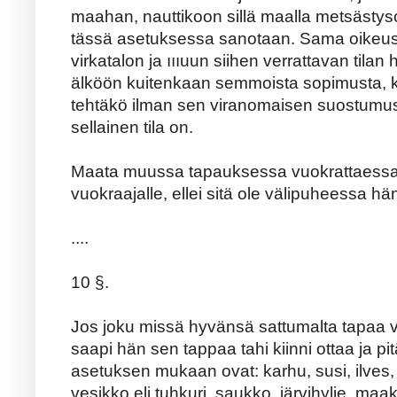
maahan, nauttikoon sillä maalla metsästyso
tässä asetuksessa sanotaan. Sama oikeus
virkatalon ja ıııuun siihen verrattavan tilan h
älköön kuitenkaan semmoista sopimusta, ku
tehtäkö ilman sen viranomaisen suostumus
sellainen tila on.
Maata muussa tapauksessa vuokrattaessa e
vuokraajalle, ellei sitä ole välipuheessa h
....
10 §.
Jos joku missä hyvänsä sattumalta tapaa v
saapi hän sen tappaa tahi kiinni ottaa ja p
asetuksen mukaan ovat: karhu, susi, ilves, a
vesikko eli tuhkuri, saukko, järvihylje, ma