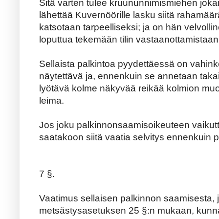
Sitä varten tulee kruununnimismiehen jokais
lähettää Kuvernöörille lasku siitä rahamäärä
katsotaan tarpeelliseksi; ja on hän velvolli
loputtua tekemään tilin vastaanottamistaan
Sellaista palkintoa pyydettäessä on vahi
näytettävä ja, ennenkuin se annetaan takai
lyötävä kolme näkyvää reikää kolmion muo
leima.
Jos joku palkinnonsaamisoikeuteen vaikutt
saatakoon siitä vaatia selvitys ennenkuin 
7 §.
Vaatimus sellaisen palkinnon saamisesta, 
metsästysasetuksen 25 §:n mukaan, kunna