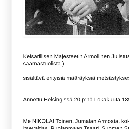
Keisarillisen Majesteetin Armollinen Julistus
saarnastuolista.)
sisältävä erityisiä määräyksiä metsästykse
Annettu Helsingissä 20 p:nä Lokakuuta 18
Me NIKOLAI Toinen, Jumalan Armosta, ko
Itsevaltias, Puolanmaan Tsaari, Suomen Suur