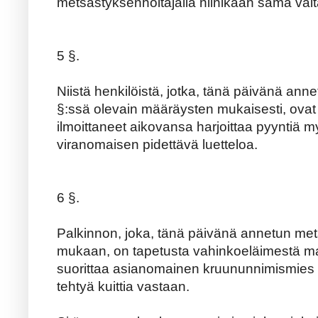
metsästyksenhoitajalla niinikään sama valta
5 §.
Niistä henkilöistä, jotka, tänä päivänä an
§:ssä olevain määräysten mukaisesti, ovat 
ilmoittaneet aikovansa harjoittaa pyyntiä my
viranomaisen pidettävä luetteloa.
6 §.
Palkinnon, joka, tänä päivänä annetun me
mukaan, on tapetusta vahinkoeläimestä mak
suorittaa asianomainen kruununnimismie
tehtyä kuittia vastaan.