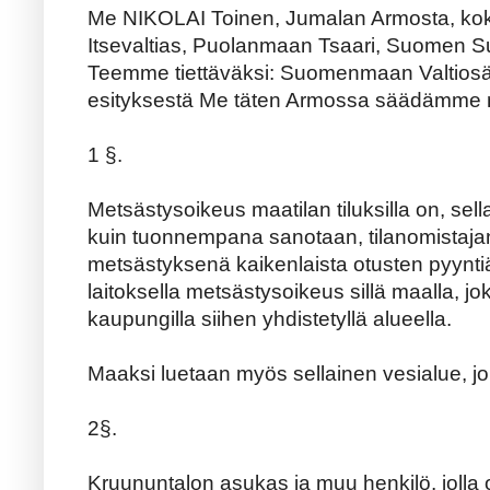
Me NIKOLAI Toinen, Jumalan Armosta, kok
Itsevaltias, Puolanmaan Tsaari, Suomen Suuri
Teemme tiettäväksi: Suomenmaan Valtiosä
esityksestä Me täten Armossa säädämme n
1 §.
Metsästysoikeus maatilan tiluksilla on, sella
kuin tuonnempana sanotaan, tilanomistajan
metsästyksenä kaikenlaista otusten pyyntiä
laitoksella metsästysoikeus sillä maalla, jo
kaupungilla siihen yhdistetyllä alueella.
Maaksi luetaan myös sellainen vesialue, 
2§.
Kruununtalon asukas ja muu henkilö, jolla 