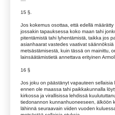
15 §.
Jos kokemus osottaa, että edellä määrätty 
jossakin tapauksessa koko maan tahi jon
pitentämistä tahi lyhentämistä, taikka jos p
asianhaarat vastedes vaativat säännöksiä 
metsästämisestä, kuin tässä on mainittu, on 
lainsäätämistietä annettava erityinen Armol
16 §
Jos joku on päästänyt vapauteen sellaisia hy
ennen ole maassa tahi paikkakunnalla löyty
kirkossa ja virallisissa lehdissä kuulututtan
tiedonannon kunnanhuoneeseen, älköön ke
lähinnä seuraavain viiden vuoden kuluessa
metsästää sellaisia otuksia.