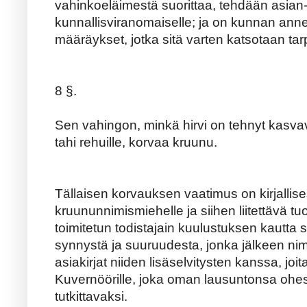
vahinkoeläimestä suorittaa, tehdään asian
kunnallisviranomaiselle; ja on kunnan ann
määräykset, jotka sitä varten katsotaan tarp
8 §.
Sen vahingon, minkä hirvi on tehnyt kasvavall
tahi rehuille, korvaa kruunu.
Tällaisen korvauksen vaatimus on kirjallise
kruununnimismiehelle ja siihen liitettävä 
toimitetun todistajain kuulustuksen kautta 
synnystä ja suuruudesta, jonka jälkeen nim
asiakirjat niiden lisäselvitysten kanssa, joi
Kuvernöörille, joka oman lausuntonsa ohes
tutkittavaksi.