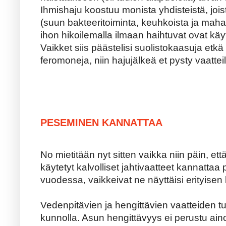
Ihmishaju koostuu monista yhdisteistä, joi
(suun bakteeritoiminta, keuhkoista ja mah
ihon hikoilemalla ilmaan haihtuvat ovat kä
Vaikket siis päästelisi suolistokaasuja etkä
feromoneja, niin hajujälkeä et pysty vaattei
PESEMINEN KANNATTAA
No mietitään nyt sitten vaikka niin päin, että 
käytetyt kalvolliset jahtivaatteet kannattaa
vuodessa, vaikkeivat ne näyttäisi erityisen l
Vedenpitävien ja hengittävien vaatteiden tu
kunnolla. Asun hengittävyys ei perustu ai