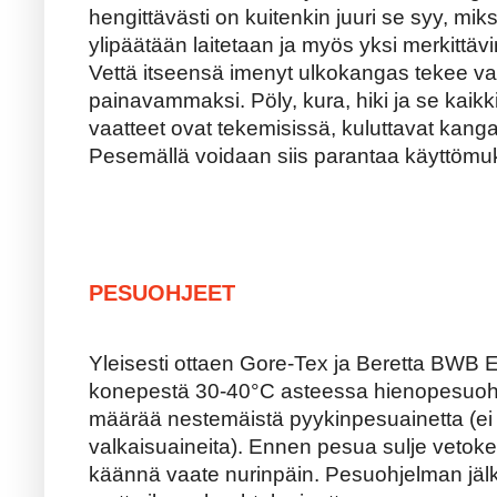
hengittävästi on kuitenkin juuri se syy, miksi
ylipäätään laitetaan ja myös yksi merkittäv
Vettä itseensä imenyt ulkokangas tekee 
painavammaksi. Pöly, kura, hiki ja se kaik
vaatteet ovat tekemisissä, kuluttavat kanga
Pesemällä voidaan siis parantaa käyttömuk
PESUOHJEET
Yleisesti ottaen Gore-Tex ja Beretta BWB 
konepestä 30-40°C asteessa hienopesuohj
määrää nestemäistä pyykinpesuainetta (ei t
valkaisuaineita). Ennen pesua sulje vetoket
käännä vaate nurinpäin. Pesuohjelman jäl