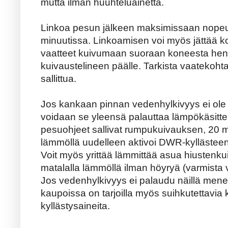
mutta ilman huuhteluainetta.
Linkoa pesun jälkeen maksimissaan nopeud
minuutissa. Linkoamisen voi myös jättää ko
vaatteet kuivumaan suoraan koneesta henk
kuivaustelineen päälle. Tarkista vaatekoht
sallittua.
Jos kankaan pinnan vedenhylkivyys ei ole 
voidaan se yleensä palauttaa lämpökäsittely
pesuohjeet sallivat rumpukuivauksen, 20 m
lämmöllä uudelleen aktivoi DWR-kyllästeen
Voit myös yrittää lämmittää asua hiustenkuiv
matalalla lämmöllä ilman höyryä (varmista 
Jos vedenhylkivyys ei palaudu näillä menet
kaupoissa on tarjoilla myös suihkutettavia
kyllästysaineita.