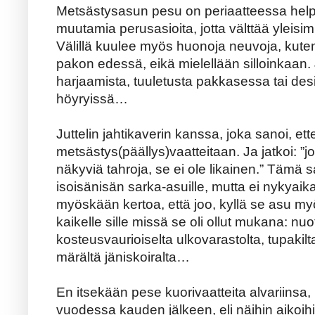
Metsästysasun pesu on periaatteessa help
muutamia perusasioita, jotta välttää yleisim
Välillä kuulee myös huonoja neuvoja, kuten
pakon edessä, eikä mielellään silloinkaan
harjaamista, tuuletusta pakkasessa tai des
höyryissä…
Juttelin jahtikaverin kanssa, joka sanoi, ett
metsästys(päällys)vaatteitaan. Ja jatkoi: ”jo
näkyviä tahroja, se ei ole likainen.” Tämä s
isoisänisän sarka-asuille, mutta ei nykyaikai
myöskään kertoa, että joo, kyllä se asu my
kaikelle sille missä se oli ollut mukana: nuoti
kosteusvaurioiselta ulkovarastolta, tupaki
märältä jäniskoiralta…
En itsekään pese kuorivaatteita alvariinsa
vuodessa kauden jälkeen, eli näihin aikoih