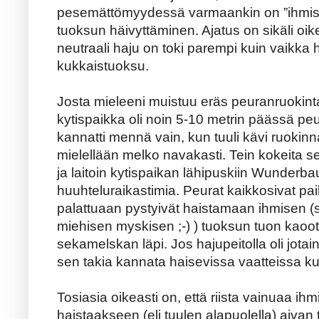
pesemättömyydessä varmaankin on ”ihmise
tuoksun häivyttäminen. Ajatus on sikäli oi
neutraali haju on toki parempi kuin vaikka
kukkaistuoksu.
Josta mieleeni muistuu eräs peuranruokint
kytispaikka oli noin 5-10 metrin päässä pe
kannatti mennä vain, kun tuuli kävi ruokinnal
mielellään melko navakasti. Tein kokeita se
ja laitoin kytispaikan lähipuskiin Wunder
huuhteluraikastimia. Peurat kaikkosivat paik
palattuaan pystyivät haistamaan ihmisen (
miehisen myskisen ;-) ) tuoksun tuon kaoott
sekamelskan läpi. Jos hajupeitolla oli jotai
sen takia kannata haisevissa vaatteissa ku
Tosiasia oikeasti on, että riista vainuaa ih
haistaakseen (eli tuulen alapuolella) aivan 