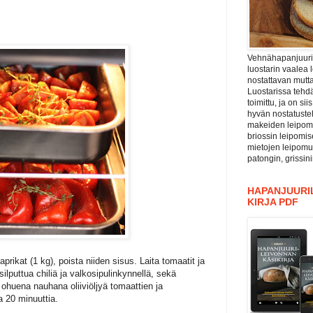
Vehnähapanjuuri ”
luostarin vaalea 
nostattavan mutta
Luostarissa tehdä
toimittu, ja on si
hyvän nostatuste
makeiden leipomu
briossin leipomis
mietojen leipomu
patongin, grissin
HAPANJUURIL
KIRJA PDF
paprikat (1 kg), poista niiden sisus. Laita tomaatit ja
 silputtua chiliä ja valkosipulinkynnellä, sekä
 ohuena nauhana oliiviöljyä tomaattien ja
a 20 minuuttia.