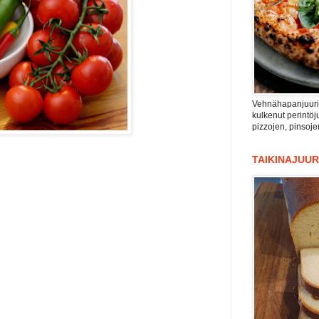
Vehnähapanjuuri n
kulkenut perintöju
pizzojen, pinsoje
TAIKINAJUUR