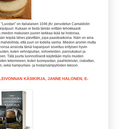
Luostari” on italialaisen 1046 jKr. perustetun Camaldolin
leipäjuuri. Kukaan ei tiedä tämän erittäin tehokkaasti
 miedon makuisen juuren tarkkaa ikää tai historiaa.
än leipää lähes päivittäin, jopa paastoaikoina. Näin on aina
is mahdollista, että juuri on todella vanha. Miedon aromin mutta
honsa ansiosta tämä hapanjuuri soveltuu erityisen hyvin
sten, kuten vehnäpullan, vohveleiden, pannukakun ja
een. Tätä juurta luonnollisesti käytetään myös muiden
sten tekemiseen, kuten tuorepastan, paahtoleivän, ciabattan,
in, sekä hampurilais- ja hodarisämpylöiden tekoon.
EIVONNAN KÄSIKIRJA, JANNE HALONEN, E-