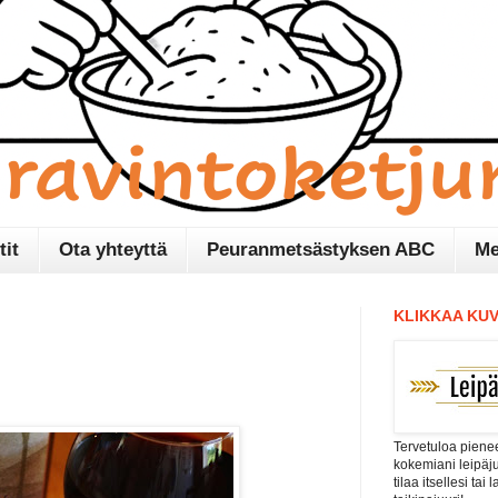
tit
Ota yhteyttä
Peuranmetsästyksen ABC
Me
KLIKKAA KUV
Tervetuloa pienee
kokemiani leipäj
tilaa itsellesi tai