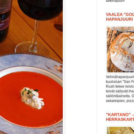
taikinajuuri!
VAALEA ”GOL
HAPANJUURI
Vehnähapanjuuri 
kuuluisan "San F
Rush tekee leivis
leivät säilyvät i
säilöntäaineita. 
sekaleipien, piz
”KARTANO” 
HERRASKAR