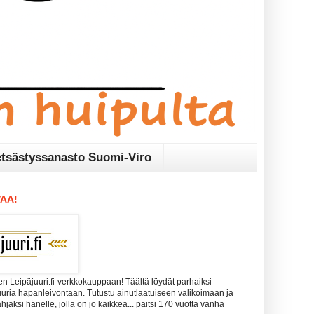
tsästyssanasto Suomi-Viro
AA!
n Leipäjuuri.fi-verkkokauppaan! Täältä löydät parhaiksi
uuria hapanleivontaan. Tutustu ainutlaatuiseen valikoimaan ja
 lahjaksi hänelle, jolla on jo kaikkea... paitsi 170 vuotta vanha