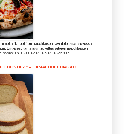
imeltä ”Napoli” on napolilaisen ravintoloitsijan suvussa
uri. Erityisesti tämä juuri soveltuu aitojen napolilaisten
n, focaccian ja vaaleiden leipien leivontaan.
I ”LUOSTARI” – CAMALDOLI 1046 AD