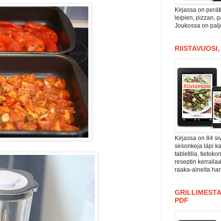
Kirjassa on perät
leipien, pizzan, 
Joukossa on paljo
RIISTAVUOSI
Kirjassa on 84 si
sesonkeja läpi kal
tabletilla, tieto
reseptin kerrall
raaka-aineita han
GRILLIMESTA
PDF