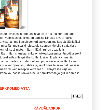
ssä 80-sivuisessa oppaassa vuosien aikana keräämääni
ten valmistustekniikoiden parista. Kirjasta löydät kaikki
tarvitset ammattitasoiseen grillaukseen, mutta sisältää lisäksi
uuri missään muissa kirjoissa ole suomen kielellä saatavissa.
uonnollisesti myös, miten mitäkin ruhon osaa tulisi
yttää, miten maustaa, mikä on oikea kypsennyslämpötila sekä
kset erilaisille grilliherkuille. Lisäksi löydät kymmeniä
sta marinadeista hodaribuffaan ja paljon siltä väliltä. Lataa
tää sitä kännykälläsi, tabletilla, tietokoneella sekä halutessasi
naan tai vain reseptin kerrallaan. Kännykässä kirja on
kana kaupassa raaka-aineita hankittaessa ja grillin ääressä
VERKKOMEDIASTA
KÄVIJÄLASKURI