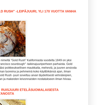
D RUSH” -LEIPÄJUURI, YLI 170 VUOTTA VANHA
nimeltä ”Gold Rush” Kaliforniasta vuodelta 1849 on yksi
rancisco sourdough" -taikinajuuriperheen parhaista. Gold
täsi poikkeuksellisen maukkaita, meheviä, ja juuren ansiosta
hanan tuoreina ja pehmeinä koko käyttöikänsä ajan, ilman
Gold Rush -juuri soveltuu aivan täydellisesti vehnäleipien,
zan ja makeiden leivonnaisten nostatukseen ilman hiivaa.
– RUISJUURI ETELÄSUOMALAISESTA
TANOSTA