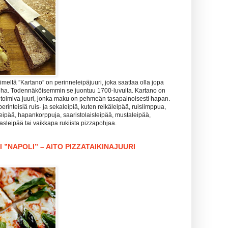
meltä ”Kartano” on perinneleipäjuuri, joka saattaa olla jopa
nha. Todennäköisemmin se juontuu 1700-luvulta. Kartano on
 toimiva juuri, jonka maku on pehmeän tasapainoisesti hapan.
perinteisiä ruis- ja sekaleipiä, kuten reikäleipää, ruislimppua,
leipää, hapankorppuja, saaristolaisleipää, mustaleipää,
lasleipää tai vaikkapa rukiista pizzapohjaa.
 ”NAPOLI” – AITO PIZZATAIKINAJUURI