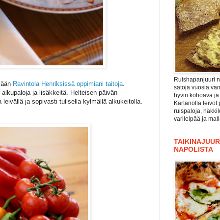
Ruishapanjuuri ni
ämään
Ravintola Henriksissä oppimiani taitoja
.
satoja vuosia va
in alkupaloja ja lisäkkeitä. Helteisen päivän
hyvin kohoava ja
leivällä ja sopivasti tulisella kylmällä alkukeitolla.
Kartanolla leivot 
ruispaloja, näkki
varileipää ja mal
TAIKINAJUURI
NAPOLISTA