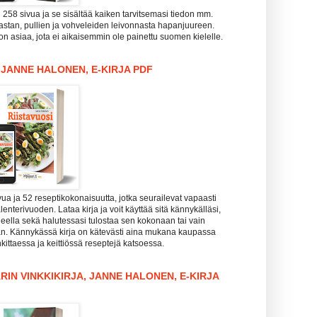
i 258 sivua ja se sisältää kaiken tarvitsemasi tiedon mm.
pastan, pullien ja vohveleiden leivonnasta hapanjuureen.
n asiaa, jota ei aikaisemmin ole painettu suomen kielelle.
, JANNE HALONEN, E-KIRJA PDF
vua ja 52 reseptikokonaisuutta, jotka seurailevat vapaasti
enterivuoden. Lataa kirja ja voit käyttää sitä kännykälläsi,
koneella sekä halutessasi tulostaa sen kokonaan tai vain
aan. Kännykässä kirja on kätevästi aina mukana kaupassa
kittaessa ja keittiössä reseptejä katsoessa.
RIN VINKKIKIRJA, JANNE HALONEN, E-KIRJA