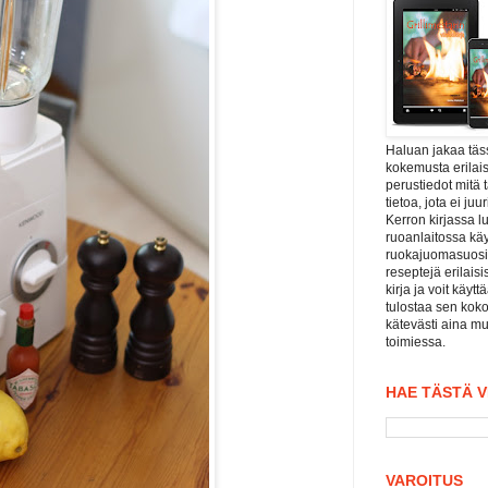
Haluan jakaa tä
kokemusta erilais
perustiedot mitä 
tietoa, jota ei j
Kerron kirjassa l
ruoanlaitossa kä
ruokajuomasuositu
reseptejä erilaisi
kirja ja voit käyt
tulostaa sen koko
kätevästi aina mu
toimiessa.
HAE TÄSTÄ 
VAROITUS