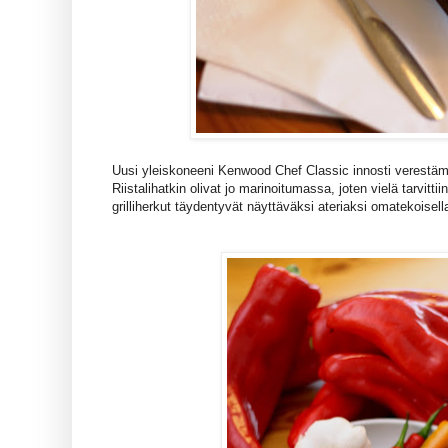
Uusi yleiskoneeni Kenwood Chef Classic innosti verest
Riistalihatkin olivat jo marinoitumassa, joten vielä tarvitti
grilliherkut täydentyvät näyttäväksi ateriaksi omatekoisella 