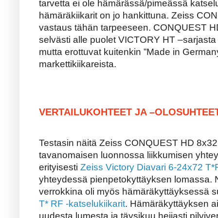
tarvetta ei ole hämärässä/pimeässä katselu
hämäräkiikarit on jo hankittuna. Zeiss C
vastaus tähän tarpeeseen. CONQUEST HD 
selvästi alle puolet VICTORY HT –sarjasta (t
mutta erottuvat kuitenkin ”Made in Germany
markettikiikareista.
VERTAILUKOHTEET JA –OLOSUHTEE
Testasin näitä Zeiss CONQUEST HD 8x32 j
tavanomaisen luonnossa liikkumisen yhtey
erityisesti
Zeiss Victory Diavari 6-24x72 T*FL
yhteydessä pienpetokyttäyksen lomassa. Nä
verrokkina oli myös hämäräkyttäyksessä 
T* RF -katselukiikarit
. Hämäräkyttäyksen a
uudesta lumesta ja täysikuu heijasti pilvi