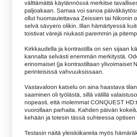
välttämättä käytännössä merkitse tavallise
paljoakaan. Samaa voi sanoa päiväkäytössä
ollut huomautettavaa Zeissien tai Nikonin o
selvä sävyero olikin. Illan hämärtyessä 
toistivat värejä niukasti paremmin ja pitem
Kirkkaudella ja kontrastilla on sen sijaan
kannalta selvästi enemmän merkitystä. Odote
erinomaiset (ja kontrastiltaan ylivoimaiset
perinteisissä vahvuuksissaan.
Vastavaloon katselu on aina haastava tilan
saaminen oli työlästä, sillä välillä valaistu
nopeasti, että molemmat CONQUEST HD:t ja
vuorollaan parhaita. Kahden päivän kokeil
kehään ja totesin tässä suhteessa optisen 
Testasin näitä yleiskiikareita myös hämär