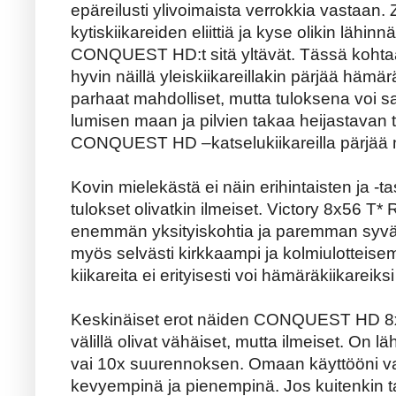
epäreilusti ylivoimaista verrokkia vastaan.
kytiskiikareiden eliittiä ja kyse olikin lähinnä
CONQUEST HD:t sitä yltävät. Tässä kohta
hyvin näillä yleiskiikareillakin pärjää hämär
parhaat mahdolliset, mutta tuloksena voi sa
lumisen maan ja pilvien takaa heijastavan
CONQUEST HD –katselukiikareilla pärjää my
Kovin mielekästä ei näin erihintaisten ja -ta
tulokset olivatkin ilmeiset. Victory 8x56 T*
enemmän yksityiskohtia ja paremman syvä
myös selvästi kirkkaampi ja kolmiulotte
kiikareita ei erityisesti voi hämäräkiikareiksi
Keskinäiset erot näiden CONQUEST HD 8x
välillä olivat vähäiset, mutta ilmeiset. On
vai 10x suurennoksen. Omaan käyttööni vali
kevyempinä ja pienempinä. Jos kuitenkin 