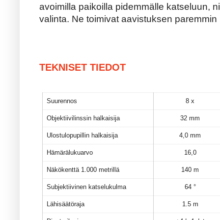
avoimilla paikoilla pidemmälle katseluun, ni
valinta. Ne toimivat aavistuksen paremmi
TEKNISET TIEDOT
Suurennos
8 x
Objektiivilinssin halkaisija
32 mm
Ulostulopupillin halkaisija
4,0 mm
Hämärälukuarvo
16,0
Näkökenttä 1.000 metrillä
140 m
Subjektiivinen katselukulma
64 °
Lähisäätöraja
1.5 m