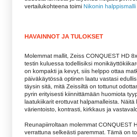
vertailukohteena toimi
Nikonin halppismalli
HAVAINNOT JA TULOKSET
Molemmat mallit, Zeiss CONQUEST HD 8x32
testin kuluessa todellisiksi monikäyttöki
on kompakti ja kevyt, siis helppo ottaa m
päiväkäytössä optinen laatu vastasi edulli
täysin sitä, mitä Zeissiltä on tottunut odo
pyrin erityisesti kiinnittämään huomiota tyypi
laatukiikarit erottuvat halpamalleista. Näitä 
värientoisto, kontrasti, kirkkaus ja vastava
Reunapiirroltaan molemmat CONQUEST HD:t 
verrattuna selkeästi paremmat. Tämä on tok