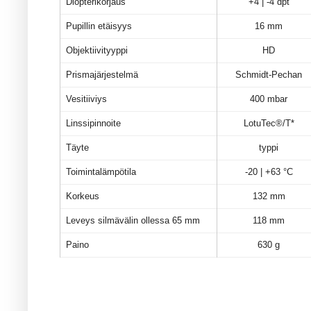
Diopterikorjaus
+4 | -4 dpt
Pupillin etäisyys
16 mm
Objektiivityyppi
HD
Prismajärjestelmä
Schmidt-Pechan
Vesitiiviys
400 mbar
Linssipinnoite
LotuTec®/T*
Täyte
typpi
Toimintalämpötila
-20 | +63 °C
Korkeus
132 mm
Leveys silmävälin ollessa 65 mm
118 mm
Paino
630 g