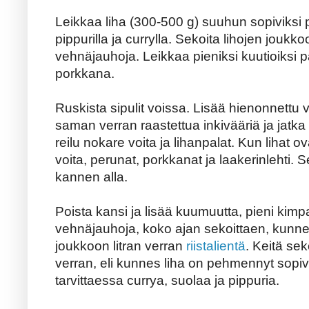
Leikkaa liha (300-500 g) suuhun sopiviksi p
pippurilla ja currylla. Sekoita lihojen joukk
vehnäjauhoja. Leikkaa pieniksi kuutioiksi p
porkkana.
Ruskista sipulit voissa. Lisää hienonnettu va
saman verran raastettua inkivääriä ja jatka
reilu nokare voita ja lihanpalat. Kun lihat ov
voita, perunat, porkkanat ja laakerinlehti.
kannen alla.
Poista kansi ja lisää kuumuutta, pieni kimpal
vehnäjauhoja, koko ajan sekoittaen, kunne
joukkoon litran verran
riistalientä
. Keitä sek
verran, eli kunnes liha on pehmennyt sopiva
tarvittaessa currya, suolaa ja pippuria.