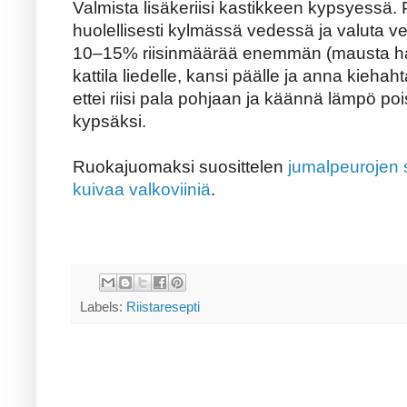
Valmista lisäkeriisi kastikkeen kypsyessä. 
huolellisesti kylmässä vedessä ja valuta ves
10–15% riisinmäärää enemmän (mausta halu
kattila liedelle, kansi päälle ja anna kiehah
ettei riisi pala pohjaan ja käännä lämpö poi
kypsäksi.
Ruokajuomaksi suosittelen
jumalpeurojen
kuivaa valkoviiniä
.
Labels:
Riistaresepti