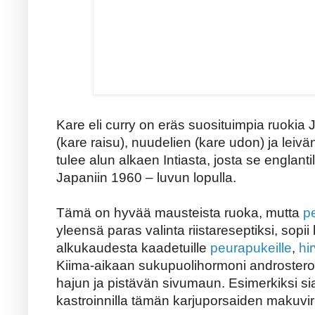
Kare eli curry on eräs suosituimpia ruokia Ja
(kare raisu), nuudelien (kare udon) ja leiv
tulee alun alkaen Intiasta, josta se englanti
Japaniin 1960 – luvun lopulla.
Tämä on hyvää mausteista ruoka, mutta
p
yleensä paras valinta riistareseptiksi, sopi
alkukaudesta kaadetuille
peurapukeille
,
hi
Kiima-aikaan sukupuolihormoni androsteron
hajun ja pistävän sivumaun. Esimerkiksi sia
kastroinnilla tämän karjuporsaiden makuvi