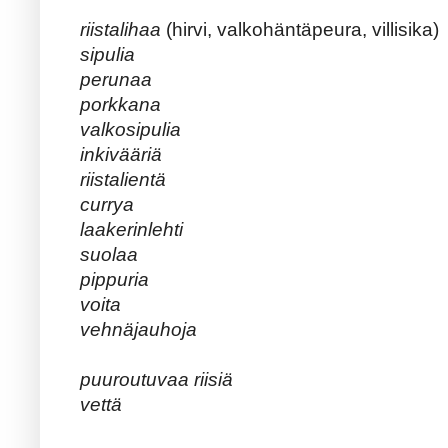
riistalihaa
(hirvi, valkohäntäpeura, villisika)
sipulia
perunaa
porkkana
valkosipulia
inkivääriä
riistalientä
currya
laakerinlehti
suolaa
pippuria
voita
vehnäjauhoja
puuroutuvaa riisiä
vettä