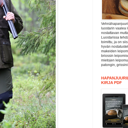
Vehnähapanjuuri ”
luostarin vaalea 
nostattavan mutta
Luostarissa tehdä
toimittu, ja on si
hyvän nostatuste
makeiden leipomu
briossin leipomis
mietojen leipomu
patongin, grissin
HAPANJUURIL
KIRJA PDF