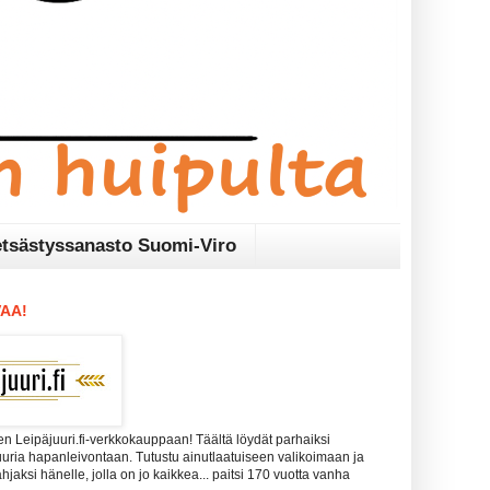
tsästyssanasto Suomi-Viro
AA!
n Leipäjuuri.fi-verkkokauppaan! Täältä löydät parhaiksi
uuria hapanleivontaan. Tutustu ainutlaatuiseen valikoimaan ja
 lahjaksi hänelle, jolla on jo kaikkea... paitsi 170 vuotta vanha