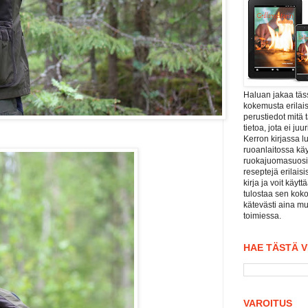
Haluan jakaa tä
kokemusta erilais
perustiedot mitä 
tietoa, jota ei j
Kerron kirjassa l
ruoanlaitossa kä
ruokajuomasuositu
reseptejä erilaisi
kirja ja voit käyt
tulostaa sen koko
kätevästi aina mu
toimiessa.
HAE TÄSTÄ 
VAROITUS