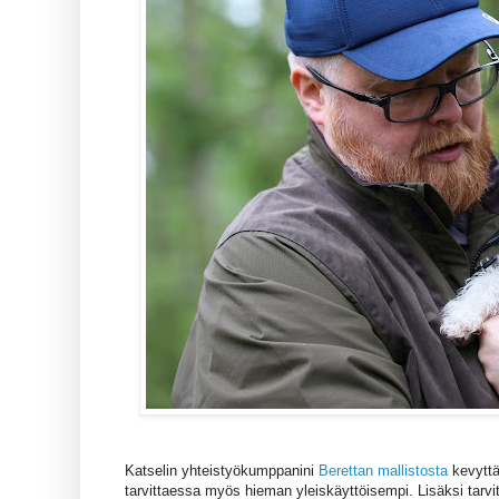
Katselin yhteistyökumppanini
Berettan mallistosta
kevyttä
tarvittaessa myös hieman yleiskäyttöisempi. Lisäksi tarvit