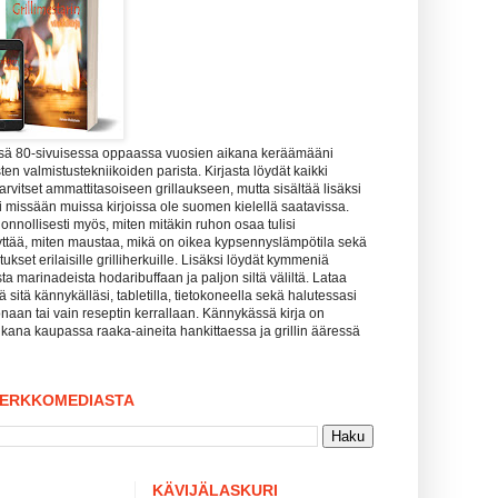
ssä 80-sivuisessa oppaassa vuosien aikana keräämääni
ten valmistustekniikoiden parista. Kirjasta löydät kaikki
tarvitset ammattitasoiseen grillaukseen, mutta sisältää lisäksi
uuri missään muissa kirjoissa ole suomen kielellä saatavissa.
uonnollisesti myös, miten mitäkin ruhon osaa tulisi
yttää, miten maustaa, mikä on oikea kypsennyslämpötila sekä
kset erilaisille grilliherkuille. Lisäksi löydät kymmeniä
sta marinadeista hodaribuffaan ja paljon siltä väliltä. Lataa
tää sitä kännykälläsi, tabletilla, tietokoneella sekä halutessasi
naan tai vain reseptin kerrallaan. Kännykässä kirja on
kana kaupassa raaka-aineita hankittaessa ja grillin ääressä
VERKKOMEDIASTA
KÄVIJÄLASKURI