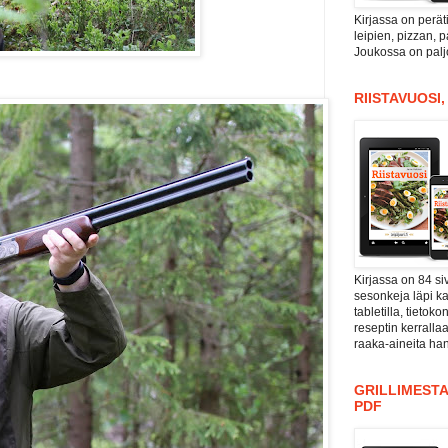
Kirjassa on perät
leipien, pizzan, 
Joukossa on paljo
RIISTAVUOSI
Kirjassa on 84 si
sesonkeja läpi kal
tabletilla, tieto
reseptin kerrall
raaka-aineita han
GRILLIMESTA
PDF