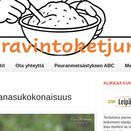
tit
Ota yhteyttä
Peuranmetsästyksen ABC
Me
KLIKKAA KUV
janasukokonaisuus
Tervetuloa pienee
kokemiani leipäj
tilaa itsellesi tai