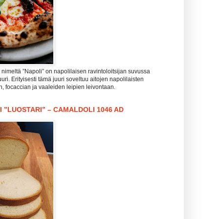
imeltä ”Napoli” on napolilaisen ravintoloitsijan suvussa
uri. Erityisesti tämä juuri soveltuu aitojen napolilaisten
n, focaccian ja vaaleiden leipien leivontaan.
I ”LUOSTARI” – CAMALDOLI 1046 AD