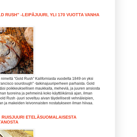
D RUSH” -LEIPÄJUURI, YLI 170 VUOTTA VANHA
nimeltä ”Gold Rush” Kaliforniasta vuodelta 1849 on yksi
rancisco sourdough" -taikinajuuriperheen parhaista. Gold
täsi poikkeuksellisen maukkaita, meheviä, ja juuren ansiosta
hanan tuoreina ja pehmeinä koko käyttöikänsä ajan, ilman
Gold Rush -juuri soveltuu aivan täydellisesti vehnäleipien,
zan ja makeiden leivonnaisten nostatukseen ilman hiivaa.
– RUISJUURI ETELÄSUOMALAISESTA
TANOSTA