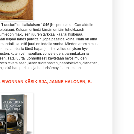
Luostari” on italialaisen 1046 jKr. perustetun Camaldolin
leipäjuuri. Kukaan ei tiedä tämän erittäin tehokkaasti
 miedon makuisen juuren tarkkaa ikää tai historiaa.
än leipää lähes päivittäin, jopa paastoaikoina. Näin on aina
is mahdollista, että juuri on todella vanha. Miedon aromin mutta
honsa ansiosta tämä hapanjuuri soveltuu erityisen hyvin
sten, kuten vehnäpullan, vohveleiden, pannukakun ja
een. Tätä juurta luonnollisesti käytetään myös muiden
sten tekemiseen, kuten tuorepastan, paahtoleivän, ciabattan,
in, sekä hampurilais- ja hodarisämpylöiden tekoon.
EIVONNAN KÄSIKIRJA, JANNE HALONEN, E-