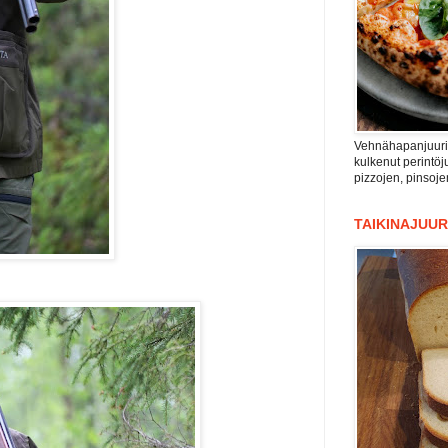
Vehnähapanjuuri n
kulkenut perintöju
pizzojen, pinsoje
TAIKINAJUUR