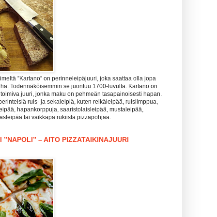
meltä ”Kartano” on perinneleipäjuuri, joka saattaa olla jopa
nha. Todennäköisemmin se juontuu 1700-luvulta. Kartano on
 toimiva juuri, jonka maku on pehmeän tasapainoisesti hapan.
perinteisiä ruis- ja sekaleipiä, kuten reikäleipää, ruislimppua,
leipää, hapankorppuja, saaristolaisleipää, mustaleipää,
lasleipää tai vaikkapa rukiista pizzapohjaa.
 ”NAPOLI” – AITO PIZZATAIKINAJUURI