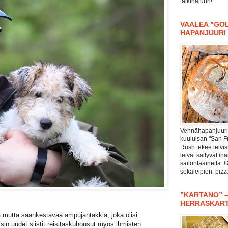
taikinajuuri!
VAALEA ”GOL
HAPANJUURI
Vehnähapanjuuri 
kuuluisan "San F
Rush tekee leivis
leivät säilyvät i
säilöntäaineita. 
sekaleipien, piz
”KARTANO” 
HERRASKAR
 mutta säänkestävää ampujantakkia, joka olisi
sin uudet siistit reisitaskuhousut myös ihmisten