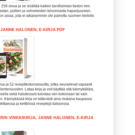
i 258 sivua ja se sisältää kaiken tarvitsemasi tiedon mm.
pastan, pullien ja vohveleiden leivonnasta hapanjuureen.
n asiaa, jota ei aikaisemmin ole painettu suomen kielelle.
, JANNE HALONEN, E-KIRJA PDF
vua ja 52 reseptikokonaisuutta, jotka seurailevat vapaasti
enterivuoden. Lataa kirja ja voit käyttää sitä kännykälläsi,
koneella sekä halutessasi tulostaa sen kokonaan tai vain
aan. Kännykässä kirja on kätevästi aina mukana kaupassa
kittaessa ja keittiössä reseptejä katsoessa.
RIN VINKKIKIRJA, JANNE HALONEN, E-KIRJA