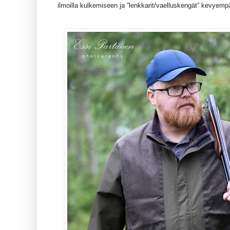
ilmoilla kulkemiseen ja ”lenkkarit/vaelluskengät” kevyemp