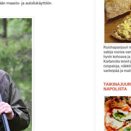
ään maasto- ja autoilukäyttöön.
Ruishapanjuuri ni
satoja vuosia va
hyvin kohoava ja
Kartanolla leivot 
ruispaloja, näkki
varileipää ja mal
TAIKINAJUURI
NAPOLISTA