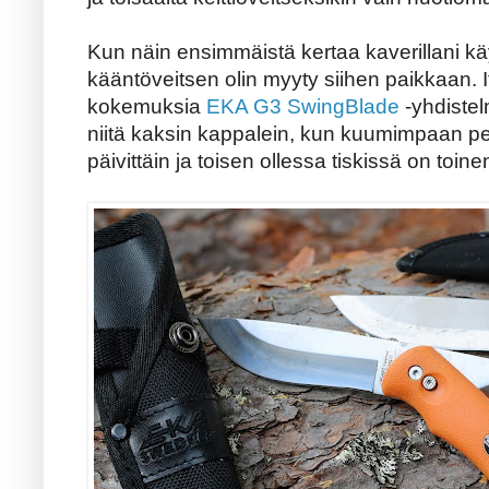
Kun näin ensimmäistä kertaa kaverillani k
kääntöveitsen olin myyty siihen paikkaan. It
kokemuksia
EKA G3 SwingBlade
-yhdistel
niitä kaksin kappalein, kun kuumimpaan pe
päivittäin ja toisen ollessa tiskissä on to