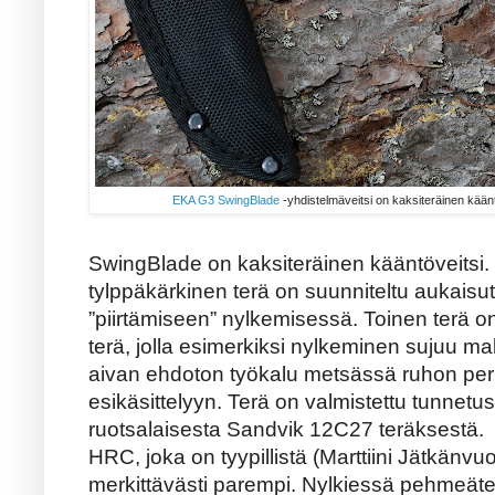
EKA G3 SwingBlade
-yhdistelmäveitsi on kaksiteräinen käänt
SwingBlade on kaksiteräinen kääntöveitsi. 
tylppäkärkinen terä on suunniteltu aukaisut
”piirtämiseen” nylkemisessä. Toinen terä 
terä, jolla esimerkiksi nylkeminen sujuu m
aivan ehdoton työkalu metsässä ruhon p
esikäsittelyyn. Terä on valmistettu tunnetu
ruotsalaisesta Sandvik 12C27 teräksestä.
HRC, joka on tyypillistä (Marttiini Jätkän
merkittävästi parempi. Nylkiessä pehmeäter