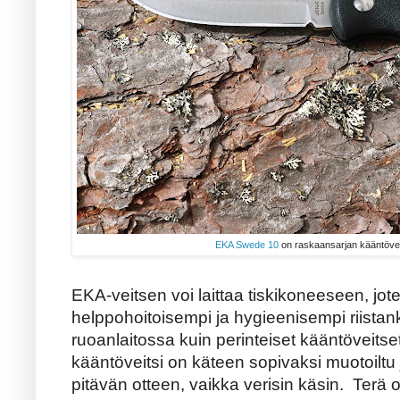
EKA Swede 10
on raskaansarjan kääntöveit
EKA-veitsen voi laittaa tiskikoneeseen, jo
helppohoitoisempi ja hygieenisempi riistan
ruoanlaitossa kuin perinteiset kääntöveitse
kääntöveitsi on käteen sopivaksi muotoiltu
pitävän otteen, vaikka verisin käsin. Terä on 