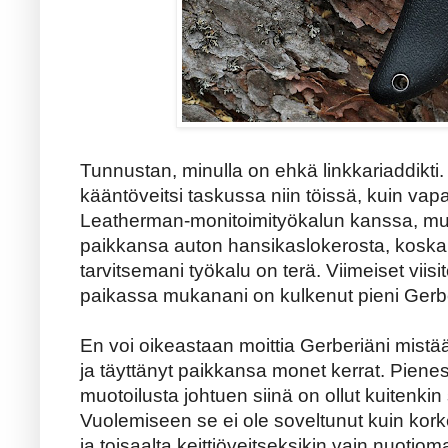
Tunnustan, minulla on ehkä linkkariaddikti. 
kääntöveitsi taskussa niin töissä, kuin vap
Leatherman-monitoimityökalun kanssa, mutt
paikkansa auton hansikaslokerosta, koska 
tarvitsemani työkalu on terä. Viimeiset viisi
paikassa mukanani on kulkenut pieni Gerbe
En voi oikeastaan moittia Gerberiäni mistää
ja täyttänyt paikkansa monet kerrat. Piene
muotoilusta johtuen siinä on ollut kuitenkin 
Vuolemiseen se ei ole soveltunut kuin kor
ja toisaalta keittiöveitseksikin vain nuotiom