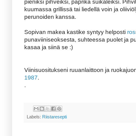
pieniksi pihveiksi, paprika suikaleiksi. Pihvi
kuumassa grillissä tai liedellä voin ja oliivi
perunoiden kanssa.
Sopivan makea kastike syntyy helposti
ros
punaviiniseoksesta, suhteessa puolet ja p
kasaa ja siinä se :)
Viinisuositukseni ruuanlaittoon ja ruokaju
1987
.
.
Labels:
Riistaresepti