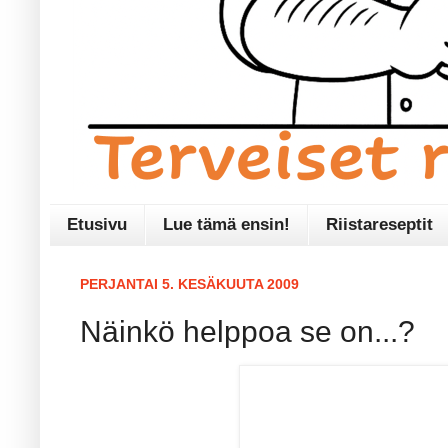
Etusivu
Lue tämä ensin!
Riistareseptit
PERJANTAI 5. KESÄKUUTA 2009
Näinkö helppoa se on...?