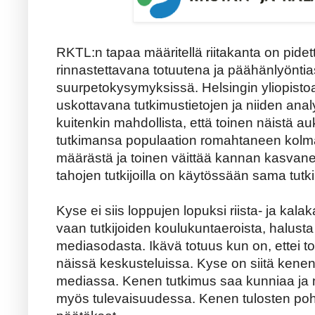
RKTL:n tapaa määritellä riitakanta on pid
rinnastettavana totuutena ja päähänlyöntia
suurpetokysymyksissä. Helsingin yliopisto
uskottavana tutkimustietojen ja niiden ana
kuitenkin mahdollista, että toinen näistä au
tutkimansa populaation romahtaneen kolm
määrästä ja toinen väittää kannan kasvan
tahojen tutkijoilla on käytössään sama tutk
Kyse ei siis loppujen lopuksi riista- ja kala
vaan tutkijoiden koulukuntaeroista, halusta
mediasodasta. Ikävä totuus kun on, ettei t
näissä keskusteluissa. Kyse on siitä kenen
mediassa. Kenen tutkimus saa kunniaa ja m
myös tulevaisuudessa. Kenen tulosten pohja