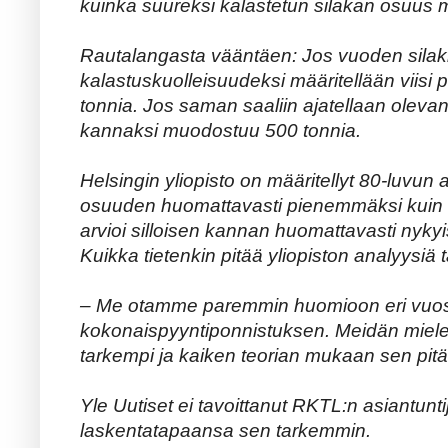
kuinka suureksi kalastetun silakan osuus m
Rautalangasta vääntäen: Jos vuoden silakk
kalastuskuolleisuudeksi määritellään viisi 
tonnia. Jos saman saaliin ajatellaan oleva
kannaksi muodostuu 500 tonnia.
Helsingin yliopisto on määritellyt 80-luvun 
osuuden huomattavasti pienemmäksi kuin 
arvioi silloisen kannan huomattavasti nyky
Kuikka tietenkin pitää yliopiston analyysiä
– Me otamme paremmin huomioon eri vuos
kokonaispyyntiponnistuksen. Meidän mie
tarkempi ja kaiken teorian mukaan sen pitäis
Yle Uutiset ei tavoittanut RKTL:n asiantu
laskentatapaansa sen tarkemmin.