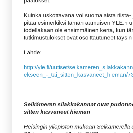
päätökset.
Kuinka uskottavana voi suomalaista riista- 
pitää esimerkiksi tämän aamuisen YLE:n uu
todellakaan ole ensimmäinen kerta, kun tä
tutkimustulokset ovat osoittautuneet täysin 
Lähde:
http://yle.fi/uutiset/selkameren_silakka
ekseen_-_tai_sitten_kasvaneet_hieman/
Selkämeren silakkakannat ovat pudonne
sitten kasvaneet hieman
Helsingin yliopiston mukaan Selkämerellä