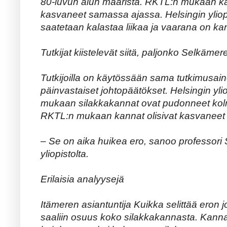
80-luvun alun määristä. RKTL:n mukaan ka
kasvaneet samassa ajassa. Helsingin ylio
saatetaan kalastaa liikaa ja vaarana on 
Tutkijat kiistelevät siitä, paljonko Selkämer
Tutkijoilla on käytössään sama tutkimusain
päinvastaiset johtopäätökset. Helsingin yli
mukaan silakkakannat ovat pudonneet kol
RKTL:n mukaan kannat olisivat kasvaneet
– Se on aika huikea ero, sanoo professori 
yliopistolta.
Erilaisia analyysejä
Itämeren asiantuntija Kuikka selittää eron j
saaliin osuus koko silakkakannasta. Kannan 