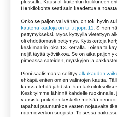
plussalla. Kausi oli kuitenkin kaikkineen er
Henkilökohtaisesti sain kaadettua ainoasta
Onko se paljon vai vähän, on toki hyvin su
kautena kaatoja on tullut jopa 11
. Siihen nä
pettymykseksi. Myös kyttyyllä vietettyyn a
oli ehdottomasti pettymys. Kytiskertoja kerty
keskimäärin joka 13. kerralla. Toisaalta käy
neljä täyttä työviikkoa. Se on aika paljon y
pimeässä sateiden, myrskyjen ja pakkasten
Pieni saalismäärä selittyy
alkukauden vaike
ehkäpä eniten omien valintojen kautta. Tä
kanssa tehdä jahdista ihan tarkoituksellise
Keskityimme lähinnä kahdelle ruokinnalle, j
vuosista poiketen keskelle metsää peurapolk
tapahtui puunrunkoa vasten nojaavalta tika
naamioverkon suojasta. Toisessa paikassa 