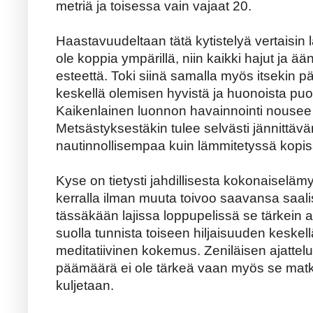
metriä ja toisessa vain vajaat 20.
Haastavuudeltaan tätä kytistelyä vertaisin
ole koppia ympärillä, niin kaikki hajut ja ä
esteettä. Toki siinä samalla myös itsekin
keskellä olemisen hyvistä ja huonoista puol
Kaikenlainen luonnon havainnointi nousee i
Metsästyksestäkin tulee selvästi jännittäväm
nautinnollisempaa kuin lämmitetyssä kopis
Kyse on tietysti jahdillisesta kokonaiseläm
kerralla ilman muuta toivoo saavansa saalis
tässäkään lajissa loppupelissä se tärkein 
suolla tunnista toiseen hiljaisuuden keske
meditatiivinen kokemus. Zeniläisen ajatte
päämäärä ei ole tärkeä vaan myös se matkalla
kuljetaan.