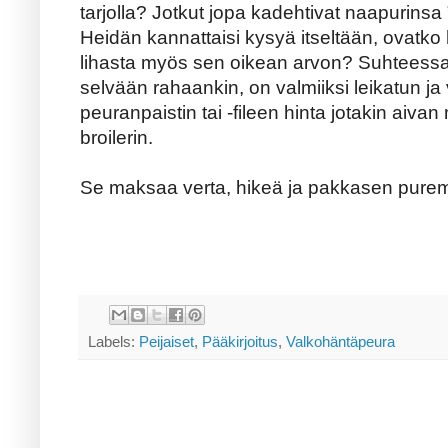
tarjolla? Jotkut jopa kadehtivat naapurinsa
Heidän kannattaisi kysyä itseltään, ovatk
lihasta myös sen oikean arvon? Suhteessa 
selvään rahaankin, on valmiiksi leikatun j
peuranpaistin tai -fileen hinta jotakin aiva
broilerin.
Se maksaa verta, hikeä ja pakkasen purem
Labels:
Peijaiset
,
Pääkirjoitus
,
Valkohäntäpeura