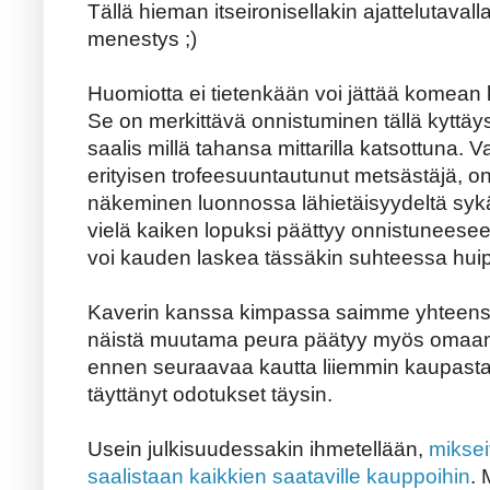
Tällä hieman itseironisellakin ajattelutavall
menestys ;)
Huomiotta ei tietenkään voi jättää komean k
Se on merkittävä onnistuminen tällä kyttäy
saalis millä tahansa mittarilla katsottuna. 
erityisen trofeesuuntautunut metsästäjä, o
näkeminen luonnossa lähietäisyydeltä sy
vielä kaiken lopuksi päättyy onnistuneeseen
voi kauden laskea tässäkin suhteessa hui
Kaverin kanssa kimpassa saimme yhteens
näistä muutama peura päätyy myös omaan p
ennen seuraavaa kautta liiemmin kaupasta 
täyttänyt odotukset täysin.
Usein julkisuudessakin ihmetellään,
miksei
saalistaan kaikkien saataville kauppoihin
. 