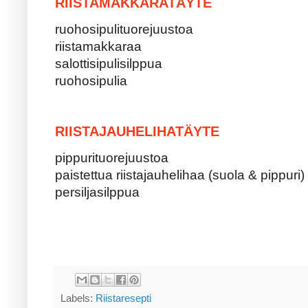
RIISTAMAKKARATÄYTE
ruohosipulituorejuustoa
riistamakkaraa
salottisipulisilppua
ruohosipulia
RIISTAJAUHELIHATÄYTE
pippurituorejuustoa
paistettua riistajauhelihaa (suola & pippuri)
persiljasilppua
Labels:
Riistaresepti