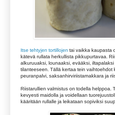
Itse tehtyjen tortillojen
tai vaikka kaupasta o
kätevä rullata herkullista pikkupurtavaa. Riis
alkuruuaksi, lounaaksi, evääksi, iltapalaksi 
tilanteeseen. Tällä kertaa tein vaihtoehdot k
peuranpalvi, saksanhirviriistamakkara ja rii
Riistarullien valmistus on todella helppoa. To
kevyesti maidolla ja voidellaan tuorejuustoll
kääritään rullalle ja leikataan sopiviksi suup